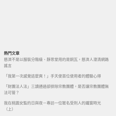
熱門文章
慈濟不是以服裝分階級、靜思堂用的是銅瓦，慈濟人澄清網路
謠言
「我第一次感覺這麼爽！」手天使首位使用者的體驗心得
「財團法人法」三讀通過卻排除宗教團體，是否讓宗教團體無
法可管？
我在桃園女監的日與夜－專訪一位匿名受刑人的鐵窗時光
（上）