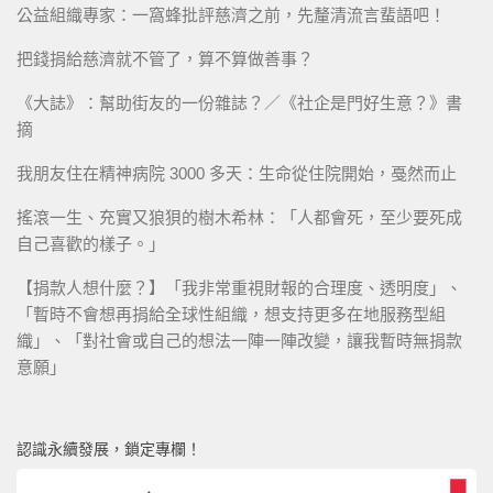
公益組織專家：一窩蜂批評慈濟之前，先釐清流言蜚語吧！
把錢捐給慈濟就不管了，算不算做善事？
《大誌》：幫助街友的一份雜誌？／《社企是門好生意？》書
摘
我朋友住在精神病院 3000 多天：生命從住院開始，戞然而止
搖滾一生、充實又狼狽的樹木希林：「人都會死，至少要死成
自己喜歡的樣子。」
【捐款人想什麼？】「我非常重視財報的合理度、透明度」、
「暫時不會想再捐給全球性組織，想支持更多在地服務型組
織」、「對社會或自己的想法一陣一陣改變，讓我暫時無捐款
意願」
認識永續發展，鎖定專欄！