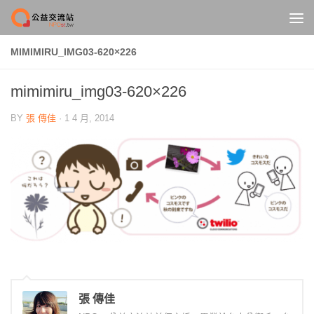
Skip to content
MIMIMIRU_IMG03-620×226
mimimiru_img03-620×226
BY
張 傳佳
·
1 4 月, 2014
張 傳佳