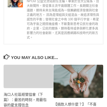
NPOst 公益交流站前任主編。畢業於台大公衛系、台
大新聞所，曾從事主流平面媒體工作，長期關注社會
議題，期待未來台灣能成為一個兼顧經濟發展與社會
正義的地方。 因為是理組與文組混血，故追求理性與
感性的平衡；發現社會之中有 100 個平行宇宙，希望
可為宇宙之間搭幾座橋。不斷重新思考公民社會的政
府、企業、公民的關係，期待看待或參與孵化更多具
影響力的社會創新，尤其是因應網路科技時代的新方
式。
YOU MAY ALSO LIKE...
海口人社區經營協會（下
篇）：最苦的時刻，用最包
【捐款人想什麼？】「不喜
容的愛支撐信念