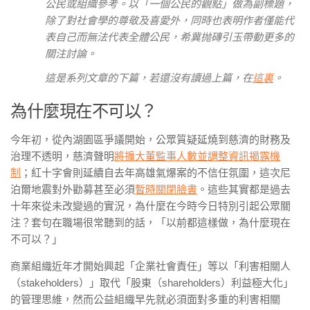
公民或組織參考。以「一個公民的觀點」做為副標題，
除了對社會學的尊敬及喜愛外，同時也表明作者僅能代
表自己而無法代表全體公民，希冀抛磚引玉帶動更多的
關注討論。
這是系列文章的下篇，若還沒有讀過上篇，在
這裏
。
為什麼現在不可以？
今年初，從內湖園區爭議開始，公眾質疑延燒到慈濟的財務及
治理不透明，慈濟聲明
將擴大董監事人數並調整資訊揭露機
制
；紅十字會則延續自去年高雄氣爆案的不信任氛圍，這次尼
泊爾地震對外勸募甚至必須
暫時關閉臉書
。這些其實都是過去
十年來從未改變過的實況，為什麼在今時今日特別引起公眾關
注？套句在職場很常聽到的話，「以前都這樣做，為什麼現在
不可以？」
商業組織近年才開始興起「企業社會責任」等以「利害相關人
（stakeholders）」取代「股東（shareholders）利益極大化」
的管理思維，然而公益組織早先就必須面對多重的利害相關