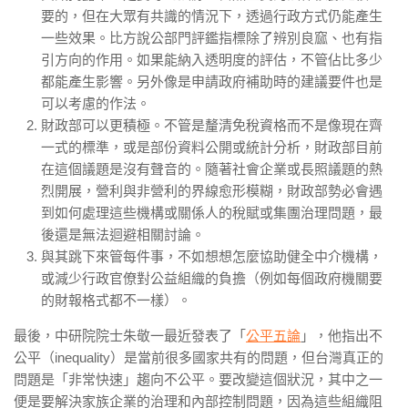
要的，但在大眾有共識的情況下，透過行政方式仍能產生
一些效果。比方說公部門評鑑指標除了辨別良窳、也有指
引方向的作用。如果能納入透明度的評估，不管佔比多少
都能產生影響。另外像是申請政府補助時的建議要件也是
可以考慮的作法。
財政部可以更積極。不管是釐清免稅資格而不是像現在齊
一式的標準，或是部份資料公開或統計分析，財政部目前
在這個議題是沒有聲音的。隨著社會企業或長照議題的熱
烈開展，營利與非營利的界線愈形模糊，財政部勢必會遇
到如何處理這些機構或關係人的稅賦或集團治理問題，最
後還是無法迴避相關討論。
與其跳下來管每件事，不如想想怎麼協助健全中介機構，
或減少行政官僚對公益組織的負擔（例如每個政府機關要
的財報格式都不一樣）。
最後，中研院院士朱敬一最近發表了「
公平五論
」，他指出不
公平（inequality）是當前很多國家共有的問題，但台灣真正的
問題是「非常快速」趨向不公平。要改變這個狀況，其中之一
便是要解決家族企業的治理和內部控制問題，因為這些組織阻