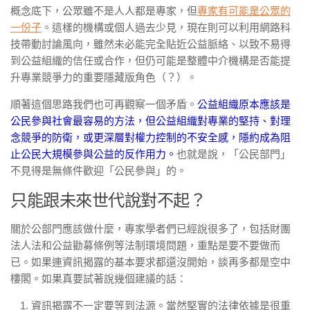
概念底下，公眾雖不是人人都是專家，但
專家有可能是公眾的
一份子
。這樣的機構或個人過去少見，現在則可以利用網路科
技帶動討論風向，雖然未必能完全貼近公益脈絡、以致不易得
到公益組織的信任或合作，但仍可能是整體中介機構是否能提
升專業競爭力的重要隱藏版角色（？）。
順著這個思路我們也可再觀察一個矛盾。
公益組織原本應該是
公民參與社會最容易的方法，但公益組織對專業的堅持、對理
念競爭的防衛，或更深層對權力控制的不安全感，隱約成為阻
止公民大規模參與公益的反作用力。
也就是說，「公民部門」
不見得是無條件歡迎「公民參與」的。
只能跟未來世代說對不起？
關於公部門應該做什麼，專家學者們已經說很多了，包括財團
法人法和公益勸募條例等法制環境問題，重點是要不要做而
已。如果連資訊揭露的基本要求都還沒開始，談再多都是空中
樓閣。如果真要試著說幾個建議的話：
資訊揭露不一定要等到法源。當然堅實的法律依據是很重