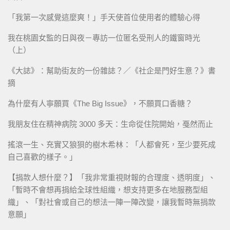
「我第一次感覺這麼爽！」手天使首位使用者的體驗心得
我在桃園女監的日與夜－專訪一位匿名受刑人的鐵窗時光
（上）
《大誌》：幫助街友的一份雜誌？／《社企是門好生意？》書
摘
為什麼有人寧願買《The Big Issue》，不願買口香糖？
我朋友住在精神病院 3000 多天：生命從住院開始，戞然而止
搖滾一生、充實又狼狽的樹木希林：「人都會死，至少要死成
自己喜歡的樣子。」
【捐款人想什麼？】「我非常重視財報的合理度、透明度」、
「暫時不會想再捐給全球性組織，想支持更多在地服務型組
織」、「對社會或自己的想法一陣一陣改變，讓我暫時無捐款
意願」