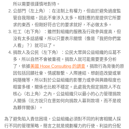
所以需要很謹慎地對待。
公部門（左上角）：在法制上有權力，但由於避免過度監
管自我限縮，因此不會涉入太多。相對應的是提供它所要
求的東西，但剛好符合它的要求就好，不必做太多。
社工（右下角）：雖然對組織的服務及行政參與度高，但
沒有太多話語權，所以只要表示關懷（像是「我把你們當
人看」？）就可以了。
捐款人及公民（左下角）：公民大眾與公益組織的瓜葛不
多，所以自然不會被重視。捐款人就可能需要更多分析
了，依據
美國 Hope Consulting 的調查
，捐款行為背後的原
因包括回饋社會、情感聯繫、人際連結、想創造改變或單
純隨機等，所以對於公益組織的影響力或參與興趣程度也
相當多樣，關係也比較不穩定。此處我先假定捐款人不在
核心（右上角）之內，公益組織只以最小的心力管理捐款
人關係（比方說只在意如何向捐款人募到款項，而不是視
為夥伴關係）。
為了避免陷入責信困境，公益組織必須對不同的利害相關人採
行不同的管理策略，簡言之就是規劃權力的行使、利益的分配