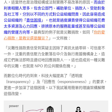
人，這當然也是治理結構或法制實務不易改革的原因。
而由於
利害相關人眾多，包含公部門、補助單位、捐款人、受助對象
及社工等，分別以不同的方式對公益組織問責，因此容易造成
公益組織的「
責信困境
」，也就是過度課責使得公益組織花費
太多資源及心力回應、排擠原本的服務能量或甚至指導公益組
織的營運方向等。
最典型的例子就是災難捐款，如同「
你的愛
心捐款，是救災還是釀災？
」一文所敘：
「災難性捐款責信受到質疑主因除了資訊太過零碎、可信度不
一外，沈重的責信壓力全數落在中介及執行救援機構身上，造
成它們無法即時且適切地回應捐款人⋯。這也造成另一種災難
中的災難，也就是 NPO 的公共關係危機。」
而數位化時代的到來，科技大幅提高了「透明度
（transparency）」及「回應性（responsiveness）」的要求，
更進一步加深了這個困境。以下我試著用簡單的理論架構解釋
這個改變。