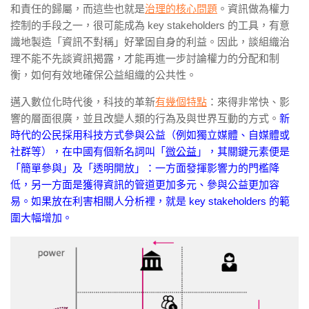
和責任的歸屬，而這些也就是
治理的核心問題
。資訊做為權力
控制的手段之一，很可能成為 key stakeholders 的工具，有意
識地製造「資訊不對稱」好鞏固自身的利益。因此，談組織治
理不能不先談資訊揭露，才能再進一步討論權力的分配和制
衡，如何有效地確保公益組織的公共性。
邁入數位化時代後，科技的革新
有幾個特點
：來得非常快、影
響的層面很廣，並且改變人類的行為及與世界互動的方式。
新
時代的公民採用科技方式參與公益（例如獨立媒體、自媒體或
社群等），在中國有個新名詞叫「
微公益
」，其關鍵元素便是
「簡單參與」及「透明開放」：一方面發揮影響力的門檻降
低，另一方面是獲得資訊的管道更加多元、參與公益更加容
易。如果放在利害相關人分析裡，就是 key stakeholders 的範
圍大幅增加。