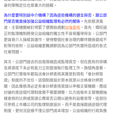
身的策略定位也是重大的挑戰。
為什麼要特別談中介機構？因為這些機構的健全與否，跟公部
門是否需直接加強公益組織監理有必然的關係。
先前慈濟風
波，主管機關被釘得緊了便開始規劃
加強查核
。首先，矯枉過
正的監理機制將使公益組織的獨立性不容易獲得保全，公部門
更容易介入操縱其運作，使得整個社會治理的夥伴關係變成不
對等的依附，公益組織更難調節因為公部門失靈所造成的各式
社會問題。
其次，公部門過去的自我限縮造成監理真空，但在既有的架構
及資源底下未必有能力立刻直接執行監理工作。換個角度看，
公部門打算每年都指派會計師查核其實是對現有「會計師簽
證」制度的不信任。這個制度設計原本就是以合格會計師把
關，因此像慈濟必定有會計師查核簽證以申報主管機關，應該
討論的是這個代理制度需不需要調整，比方說每年主管機關抽
樣查核的比例或簽證公費是否公開以避免利益衝突等。這部份
可參照上巿櫃公司的監理制度設計，而不是直接跳過這個代理
制度，更何況這樣不僅公部門成本增加，公益組織的行政負擔