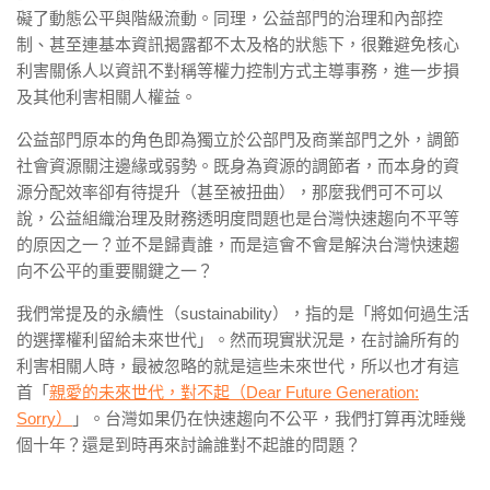
礙了動態公平與階級流動。同理，公益部門的治理和內部控
制、甚至連基本資訊揭露都不太及格的狀態下，很難避免核心
利害關係人以資訊不對稱等權力控制方式主導事務，進一步損
及其他利害相關人權益。
公益部門原本的角色即為獨立於公部門及商業部門之外，調節
社會資源關注邊緣或弱勢。既身為資源的調節者，而本身的資
源分配效率卻有待提升（甚至被扭曲），那麼我們可不可以
說，公益組織治理及財務透明度問題也是台灣快速趨向不平等
的原因之一？並不是歸責誰，而是這會不會是解決台灣快速趨
向不公平的重要關鍵之一？
我們常提及的永續性（sustainability），指的是「將如何過生活
的選擇權利留給未來世代」。然而現實狀況是，在討論所有的
利害相關人時，最被忽略的就是這些未來世代，所以也才有這
首「
親愛的未來世代，對不起（Dear Future Generation:
Sorry）
」。台灣如果仍在快速趨向不公平，我們打算再沈睡幾
個十年？還是到時再來討論誰對不起誰的問題？