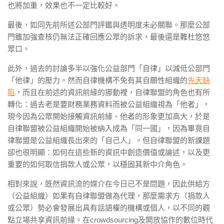
也將加重，效果也不一定比較好。
最後，如同先前所述公部門評鑑與透明度未必關聯。那麼公部
門雖加強查核仍無法正確回應公眾的訴求，最後還是難杜悠悠
眾口。
此外，過去的討論多半以強化公益部門「自律」以減低公部門
「他律」的壓力。然而自律機構不免有其自願性組織的
先天缺
陷
，而且在前述的資訊前緣的挪動裡，自律聯盟的角色也有所
轉化：過去老是要財務業務資料而被公益組織視為「他者」，
現今因為公眾開始接觸資訊前緣、他者的形象更加高大，於是
自律聯盟被公益組織開始被納入成為「同一國」，因為畢竟自
律聯盟是公益組織長出來的「自己人」。但自律聯盟的新課題
卻也很明顯：如何在這些新的資訊中創造價值或論述，以及更
重要的如何取信捐款人或公眾，以穩固其新中介角色。
相對來說，既然資訊流的媒介在今日已不是問題，因此供給方
（公益組織）如果有自律聯盟做為代理，那麼需求方（捐款人
或公眾）勢必會發展出具有話語權的機構或個人，以不同的觀
點立場共享資訊前緣。在crowdsourcing及開放協作的數位時代