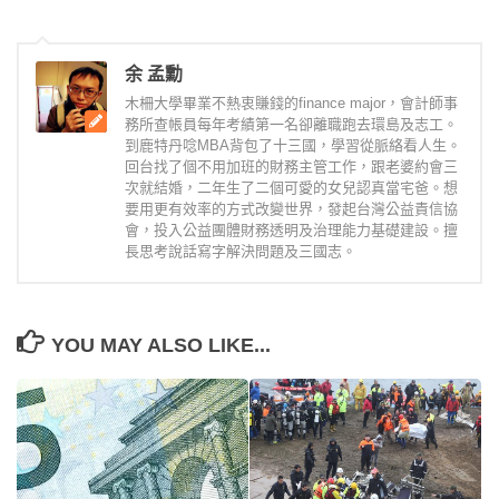
余 孟勳
木柵大學畢業不熱衷賺錢的finance major，會計師事
務所查帳員每年考績第一名卻離職跑去環島及志工。
到鹿特丹唸MBA背包了十三國，學習從脈絡看人生。
回台找了個不用加班的財務主管工作，跟老婆約會三
次就結婚，二年生了二個可愛的女兒認真當宅爸。想
要用更有效率的方式改變世界，發起台灣公益責信協
會，投入公益團體財務透明及治理能力基礎建設。擅
長思考說話寫字解決問題及三國志。
YOU MAY ALSO LIKE...