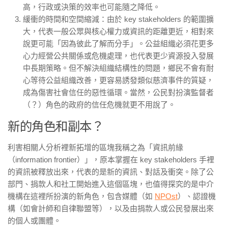
高，行政或決策的效率也可能隨之降低。
緩衝的時間和空間縮減：由於 key stakeholders 的範圍擴
大，代表一般公眾與核心權力或資訊的距離更近，相對來
說更可能「因為彼此了解而分手」。公益組織必須花更多
心力經營公共關係或危機處理，也代表更少資源投入發展
中長期策略。但不解決組織結構性的問題，鄉民不會有耐
心等待公益組織改善，更容易誘發類似慈濟事件的質疑，
成為傷害社會信任的惡性循環。當然，公民對扮演監督者
（？）角色的政府的信任危機就更不用說了。
新的角色和副本？
利害相關人分析裡新拓增的區塊我稱之為「資訊前緣
（information frontier）」，原本掌握在 key stakeholders 手裡
的資訊被釋放出來，代表的是新的資訊、對話及衝突。除了公
部門、捐款人和社工開始進入這個區塊，也值得探究的是中介
機構在這裡所扮演的新角色，包含媒體（如
NPOst
）、認證機
構（如會計師和自律聯盟等），以及由捐款人或公民發展出來
的個人或團體。