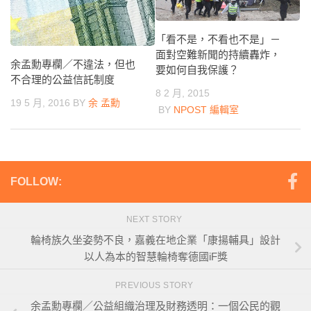
「看不是，不看也不是」－
面對空難新聞的持續轟炸，
余孟勳專欄／不違法，但也
要如何自我保護？
不合理的公益信託制度
8 2 月, 2015
19 5 月, 2016
BY
余 孟勳
BY
NPOST 編輯室
FOLLOW:
NEXT STORY
輪椅族久坐姿勢不良，嘉義在地企業「康揚輔具」設計
以人為本的智慧輪椅奪德國iF獎
PREVIOUS STORY
余孟勳專欄／公益組織治理及財務透明：一個公民的觀