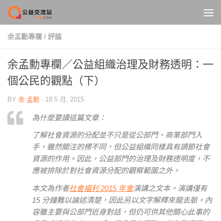
Skip to content
余孟勳專欄
/
評論
余孟勳專欄／公益組織治理及財務透明：一
個公民的觀點（下）
BY
余 孟勳
·
18 5 月, 2015
為什麼要讀這篇文章：
了解社會資源的分配並不只是從公部門、商業部門入
手，雖然關注的標不同，但公益組織同樣具有調節社會
資源的作用。因此，公益部門的治理及財務透明度，不
應被排除於對社會資源分配的觀察範圍之外。
本文為作者
社會福利 2015 年會
演講之文本。演講僅有
15 分鐘難以論述清楚，因此另以文字解釋來龍去脈。內
容雖主要與公部門近身對話，但仍可供其他關心此事的