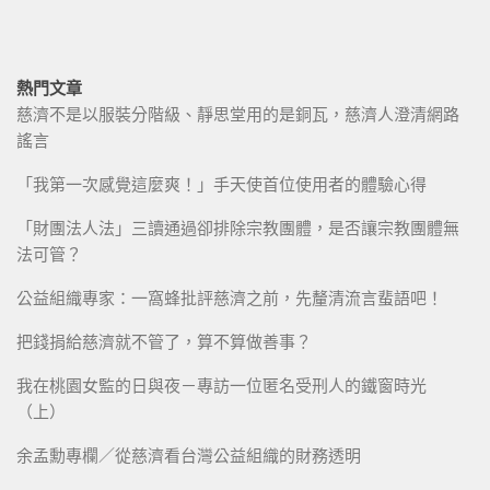
熱門文章
慈濟不是以服裝分階級、靜思堂用的是銅瓦，慈濟人澄清網路
謠言
「我第一次感覺這麼爽！」手天使首位使用者的體驗心得
「財團法人法」三讀通過卻排除宗教團體，是否讓宗教團體無
法可管？
公益組織專家：一窩蜂批評慈濟之前，先釐清流言蜚語吧！
把錢捐給慈濟就不管了，算不算做善事？
我在桃園女監的日與夜－專訪一位匿名受刑人的鐵窗時光
（上）
余孟勳專欄／從慈濟看台灣公益組織的財務透明