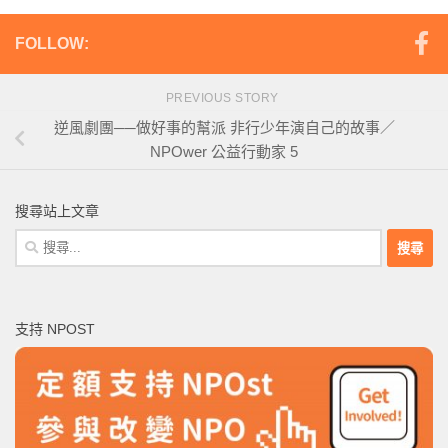
FOLLOW:
PREVIOUS STORY
逆風劇團──做好事的幫派 非行少年演自己的故事／
NPOwer 公益行動家 5
搜尋站上文章
搜
尋
關
鍵
支持 NPOST
字: