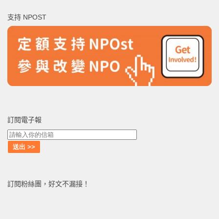
鍵
支持 NPOST
字:
訂閱電子報
訂閱粉絲團，好文不漏接！