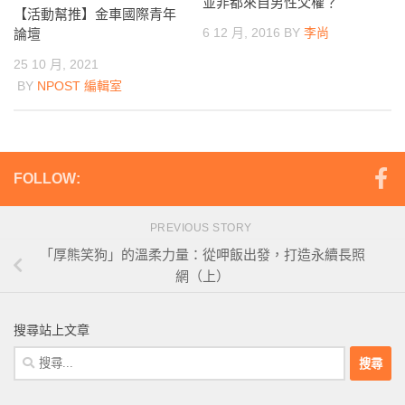
並非都來自男性父權？
【活動幫推】金車國際青年
6 12 月, 2016
BY
李尚
論壇
25 10 月, 2021
BY
NPOST 編輯室
FOLLOW:
PREVIOUS STORY
「厚熊笑狗」的溫柔力量：從呷飯出發，打造永續長照
網（上）
搜尋站上文章
搜
尋
關