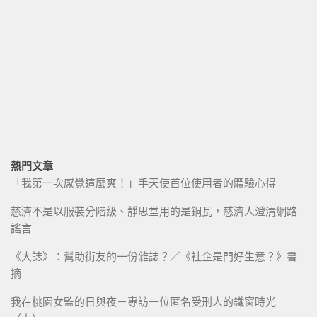
熱門文章
「我第一次感覺這麼爽！」手天使首位使用者的體驗心得
慈濟不是以服裝分階級、靜思堂用的是銅瓦，慈濟人澄清網路
謠言
《大誌》：幫助街友的一份雜誌？／《社企是門好生意？》書
摘
我在桃園女監的日與夜－專訪一位匿名受刑人的鐵窗時光