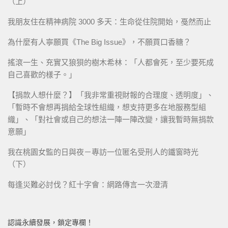
（上）
我朋友住在精神病院 3000 多天：生命從住院開始，戞然而止
為什麼有人寧願買《The Big Issue》，不願買口香糖？
搖滾一生、充實又狼狽的樹木希林：「人都會死，至少要死成
自己喜歡的樣子。」
【捐款人想什麼？】「我非常重視財報的合理度、透明度」、
「暫時不會想再捐給全球性組織，想支持更多在地服務型組
織」、「對社會或自己的想法一陣一陣改變，讓我暫時無捐款
意願」
我在桃園女監的日與夜－專訪一位匿名受刑人的鐵窗時光
（下）
每逢災難必討伐？紅十字會：網路傳言一次澄清
認識永續發展，鎖定專欄！