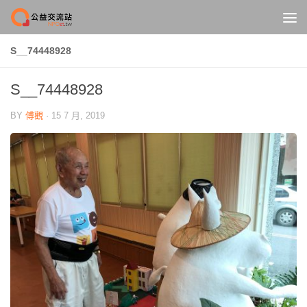
Skip to content
S__74448928
S__74448928
BY
傅觀
·
15 7 月, 2019