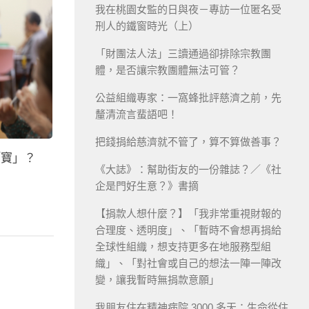
我在桃園女監的日與夜－專訪一位匿名受
刑人的鐵窗時光（上）
「財團法人法」三讀通過卻排除宗教團
體，是否讓宗教團體無法可管？
公益組織專家：一窩蜂批評慈濟之前，先
釐清流言蜚語吧！
把錢捐給慈濟就不管了，算不算做善事？
「寶」？
《大誌》：幫助街友的一份雜誌？／《社
企是門好生意？》書摘
【捐款人想什麼？】「我非常重視財報的
合理度、透明度」、「暫時不會想再捐給
全球性組織，想支持更多在地服務型組
織」、「對社會或自己的想法一陣一陣改
變，讓我暫時無捐款意願」
我朋友住在精神病院 3000 多天：生命從住