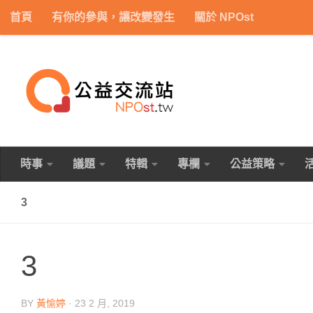
首頁
有你的參與，讓改變發生
關於 NPOst
Skip to content
時事
議題
特輯
專欄
公益策略
3
3
BY
黃愉婷
·
23 2 月, 2019