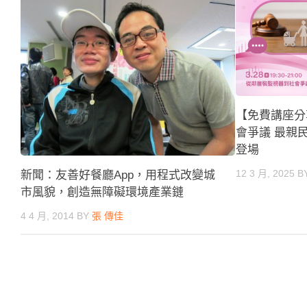
【免費講座分
會爭議 最親民
登場
12 3 月, 2025
B
新聞：友善好餐廳App，用程式改變城
市風貌，創造無障礙環境產業鏈
4 4 月, 2014
BY
張 傳佳