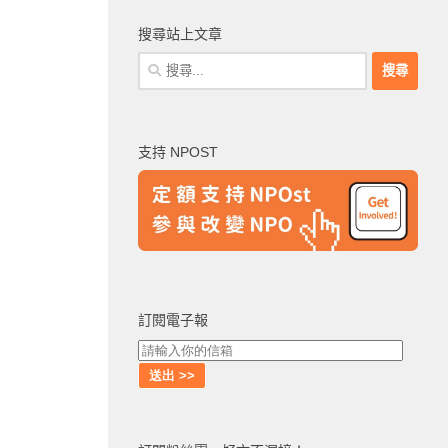
搜尋站上文章
搜
尋
關
鍵
支持 NPOST
字:
訂閱電子報