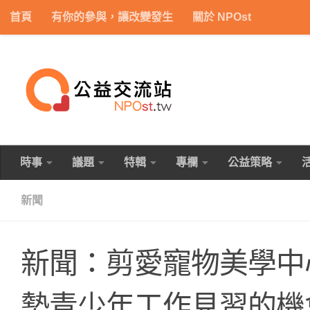
首頁
有你的參與，讓改變發生
關於 NPOst
Skip to content
時事
議題
特輯
專欄
公益策略
新聞
新聞：剪愛寵物美學中
勢青少年工作見習的機