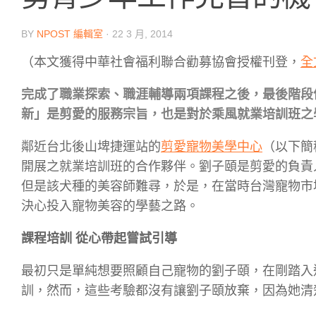
BY
NPOST 編輯室
·
22 3 月, 2014
（本文獲得中華社會福利聯合勸募協會授權刊登，
全
完成了職業探索、職涯輔導兩項課程之後，最後階段
新」是剪愛的服務宗旨，也是對於乘風就業培訓班之
鄰近台北後山埤捷運站的
剪愛寵物美學中心
（以下簡
開展之就業培訓班的合作夥伴。劉子頤是剪愛的負責
但是該犬種的美容師難尋，於是，在當時台灣寵物市
決心投入寵物美容的學藝之路。
課程培訓 從心帶起嘗試引導
最初只是單純想要照顧自己寵物的劉子頤，在剛踏入
訓，然而，這些考驗都沒有讓劉子頤放棄，因為她清