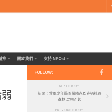
幫推
關於我們
支持 NPOst
FOLLOW:
NEXT STORY
給弱
新聞：乘風少年學園帶陳永郡穿過迷霧
森林 展翅而起
PREVIOUS STORY