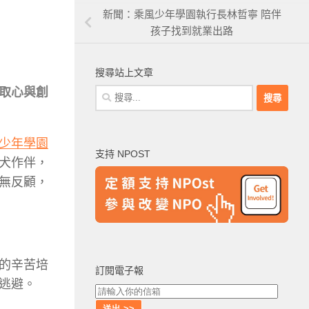
新聞：乘風少年學園執行長林哲寧 陪伴
孩子找到就業出路
搜尋站上文章
取心與創
搜
尋
關
鍵
少年學園
支持 NPOST
字:
犬作伴，
無反顧，
的辛苦培
訂閱電子報
逃避。