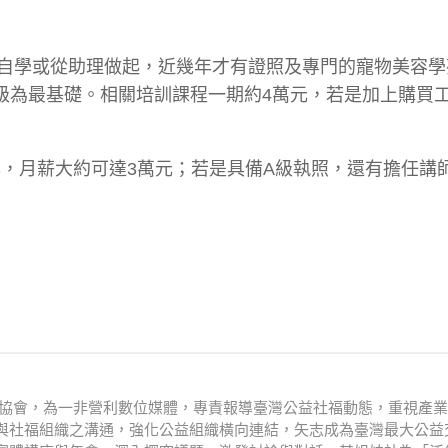
自學或從助理做起，近幾年才有證照及專門的寵物美容學
C級為最基礎。相關培訓課程一期約4萬元，若是加上購買
年，月薪大約可達3萬元；若是具備A級執照，還有擔任講
文化協會，為一非營利數位媒體，專責報導臺灣公益社福動態，重視產
與社福組織之溝通，強化公益組織橫向連結，矢志成為臺灣最大公益