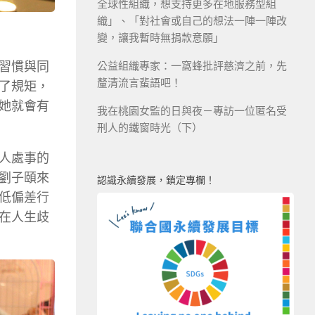
全球性組織，想支持更多在地服務型組
織」、「對社會或自己的想法一陣一陣改
變，讓我暫時無捐款意願」
公益組織專家：一窩蜂批評慈濟之前，先
習慣與同
釐清流言蜚語吧！
了規矩，
她就會有
我在桃園女監的日與夜－專訪一位匿名受
刑人的鐵窗時光（下）
人處事的
劉子頤來
認識永續發展，鎖定專欄！
低偏差行
在人生歧