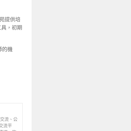
苑提供培
工具，初期
師的機
業交流、公
交流平