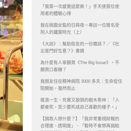
「我第一次感覺這麼爽！」手天使首位使
用者的體驗心得
我在桃園女監的日與夜－專訪一位匿名受
刑人的鐵窗時光（上）
《大誌》：幫助街友的一份雜誌？／《社
企是門好生意？》書摘
為什麼有人寧願買《The Big Issue》，不
願買口香糖？
我朋友住在精神病院 3000 多天：生命從住
院開始，戞然而止
搖滾一生、充實又狼狽的樹木希林：「人
都會死，至少要死成自己喜歡的樣子。」
【捐款人想什麼？】「我非常重視財報的
合理度、透明度」、「暫時不會想再捐給