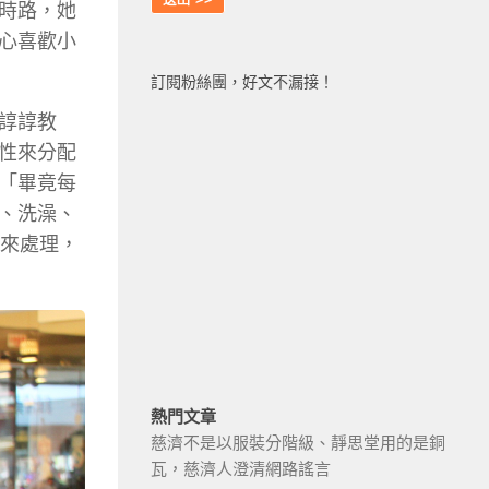
時路，她
心喜歡小
訂閱粉絲團，好文不漏接！
諄諄教
性來分配
「畢竟每
、洗澡、
藥來處理，
熱門文章
慈濟不是以服裝分階級、靜思堂用的是銅
瓦，慈濟人澄清網路謠言