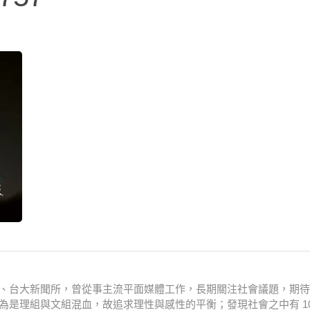
衛系、台大新聞所，曾從事主流平面媒體工作，長期關注社會議題，期
為是理組與文組混血，故追求理性與感性的平衡；發現社會之中有 10