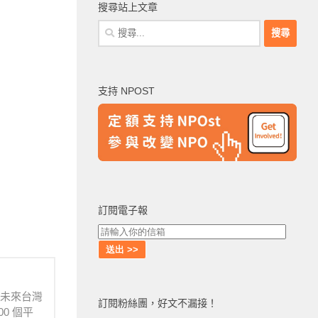
搜尋站上文章
搜
尋
關
鍵
支持 NPOST
字:
訂閱電子報
待未來台灣
訂閱粉絲團，好文不漏接！
0 個平