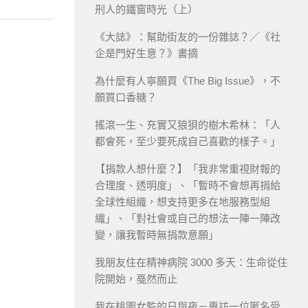
刑人的鐵窗時光（上）
《大誌》：幫助街友的一份雜誌？／《社
企是門好生意？》書摘
為什麼有人寧願買《The Big Issue》，不
願買口香糖？
搖滾一生、充實又狼狽的樹木希林：「人
都會死，至少要死成自己喜歡的樣子。」
【捐款人想什麼？】「我非常重視財報的
合理度、透明度」、「暫時不會想再捐給
全球性組織，想支持更多在地服務型組
織」、「對社會或自己的想法一陣一陣改
變，讓我暫時無捐款意願」
我朋友住在精神病院 3000 多天：生命從住
院開始，戞然而止
我在桃園女監的日與夜－專訪一位匿名受