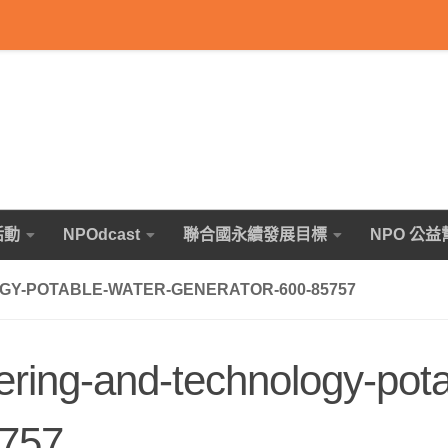
活動
NPOdcast
聯合國永續發展目標
NPO 公益
GY-POTABLE-WATER-GENERATOR-600-85757
eering-and-technology-pota
5757