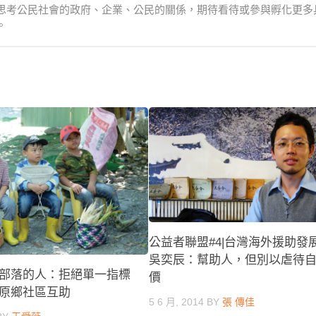
思考公民社會的政府、企業、公民的關係，期待看待或參與孵化更多
。
公益者聯盟#4|台灣海外援助發
吳奕辰：幫助人，但別以虐待
部落的人：拒絕單一指標
價
原鄉社區互助
5 6 月, 2014
BY
張 傳佳