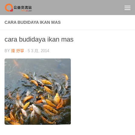
Skip to content
CARA BUDIDAYA IKAN MAS
cara budidaya ikan mas
BY
陳 妤寧
·
5 3 月, 2014