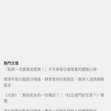
熱門文章
「我第一次感覺這麼爽！」手天使首位使用者的體驗心得
慈濟不是以服裝分階級、靜思堂用的是銅瓦，慈濟人澄清網路
謠言
《大誌》：幫助街友的一份雜誌？／《社企是門好生意？》書
摘
我在桃園女監的日與夜－專訪一位匿名受刑人的鐵窗時光