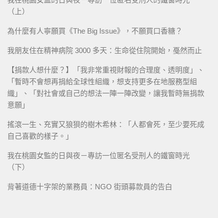
（上）
為什麼有人寧願買《The Big Issue》，不願買口香糖？
我朋友住在精神病院 3000 多天：生命從住院開始，戞然而止
【捐款人想什麼？】「我非常重視財報的合理度、透明度」、
「暫時不會想再捐給全球性組織，想支持更多在地服務型組
織」、「對社會或自己的想法一陣一陣改變，讓我暫時無捐款
意願」
搖滾一生、充實又狼狽的樹木希林：「人都會死，至少要死成
自己喜歡的樣子。」
我在桃園女監的日與夜－專訪一位匿名受刑人的鐵窗時光
（下）
背著道德十字架的業務員：NGO 街頭募款員的告白