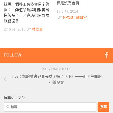
標是沒有會員
抹黑一個移工有多容易？勞
團：「難道診斷證明很容易
17 3 月, 2014
造假嗎？」／專訪桃園群眾
BY
NPOST 編輯室
服務協會
27 6 月, 2018
BY
林立青
FOLLOW:
PREVIOUS STORY
Tips：您的臉書專頁長草了嗎？（下）——別開生面的
小編貼文
搜尋站上文章
搜
尋