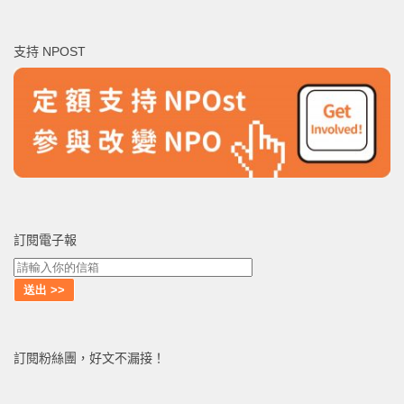
關
鍵
支持 NPOST
字:
訂閱電子報
訂閱粉絲團，好文不漏接！