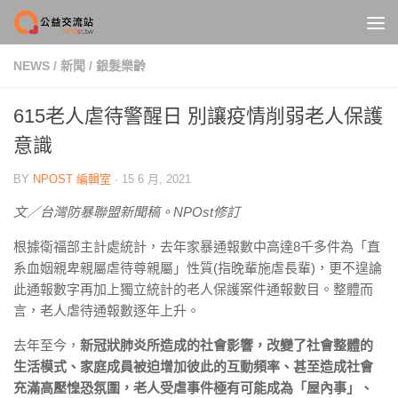
Skip to content
NEWS
/
新聞
/
銀髮樂齡
615老人虐待警醒日 別讓疫情削弱老人保護
意識
BY
NPOST 編輯室
·
15 6 月, 2021
文／台灣防暴聯盟新聞稿。NPOst修訂
根據衛福部主計處統計，去年家暴通報數中高達8千多件為「直
系血姻親卑親屬虐待尊親屬」性質(指晚輩施虐長輩)，更不遑論
此通報數字再加上獨立統計的老人保護案件通報數目。整體而
言，老人虐待通報數逐年上升。
去年至今，
新冠狀肺炎所造成的社會影響，改變了社會整體的
生活模式、家庭成員被迫增加彼此的互動頻率、甚至造成社會
充滿高壓惶恐氛圍，老人受虐事件極有可能成為「屋內事」、