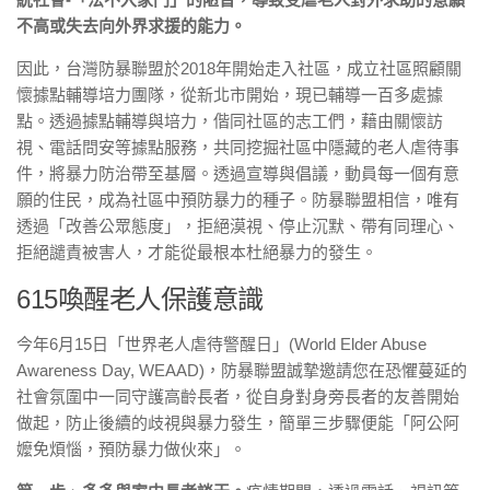
不高或失去向外界求援的能力。
因此，台灣防暴聯盟於2018年開始走入社區，成立社區照顧關
懷據點輔導培力團隊，從新北市開始，現已輔導一百多處據
點。透過據點輔導與培力，偕同社區的志工們，藉由關懷訪
視、電話問安等據點服務，共同挖掘社區中隱藏的老人虐待事
件，將暴力防治帶至基層。透過宣導與倡議，動員每一個有意
願的住民，成為社區中預防暴力的種子。防暴聯盟相信，唯有
透過「改善公眾態度」，拒絕漠視、停止沉默、帶有同理心、
拒絕譴責被害人，才能從最根本杜絕暴力的發生。
615喚醒老人保護意識
今年6月15日「世界老人虐待警醒日」(World Elder Abuse
Awareness Day, WEAAD)，防暴聯盟誠摯邀請您在恐懼蔓延的
社會氛圍中一同守護高齡長者，從自身對身旁長者的友善開始
做起，防止後續的歧視與暴力發生，簡單三步驟便能「阿公阿
嬤免煩惱，預防暴力做伙來」。