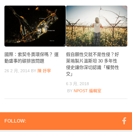
假自願性交就不是性侵？好
國際：索契冬奧環保嗎？ 運
萊塢製片溫斯坦 30 多年性
動盛事的碳排放問題
侵史讓你深切認識「權勢性
26 2 月, 2014
BY
陳 妤寧
交」
6 3 月, 2018
BY
NPOST 編輯室
FOLLOW: