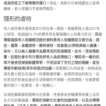
成為防疫之下被掩蓋的傷口。
因此，高齡化社會隱憂加上疫情
嚴峻，老人保護已不容我們輕忽。
隱形的虐待
老人虐待事件通常並非只存在單一類型，根據警政人員2017年
之研究，有超過21.7%的案件存在著兩種以上的暴力形式。
而台
灣衛福部老人保護概況統計資料將老人保護類型主要分為：疏
忽、遺棄、身體虐待、精神虐待、財產侵占/搾取與無人撫養，
其中，又以無人撫養作為最常見的受虐類型。此外，受疫情影
響，近期社會中充斥著批評老人為疫情破口、嘲笑老一輩的民
眾不會使用掃描軟體等等，不但加深了世代之間的隔閡，甚至
導致年齡歧視(老年歧視)的加劇。
而累積已久的歧視，終將成為
滋生暴力發生的溫床。防暴聯盟呼籲，歧視而增加的對立，往
往來自於對彼此過去生活經驗的不理解。防疫期間，社會更需
要的是少一些責怪、多一點關心。
台灣防暴聯盟長期專注在家暴、性侵害及性騷擾等防暴三法至
全方位防暴倡議。
著眼於高齡化社會的加速到來，以及台灣傳
統社會-「法不入家門」的陋習，導致受虐老人對外求助的意願