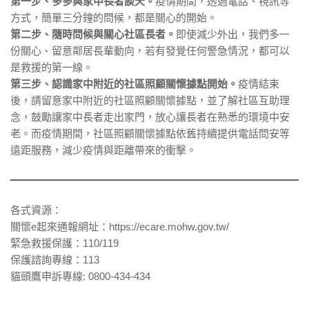
第一步、多多與家中長者談天。
疫情期間，透過電話、視訊等
方式，簡單三分鐘的問候，都是關心的開始。
第二步、隨時問候與關心社區長者。
即使減少外出，我們多一
份關心、留意鄰居長輩動向，若有發覺任何警急情況，都可以
是救援的第一線。
第三步、認識家中附近的社區照顧關懷據點開始。
疫情結束
後，請留意家中附近的社區照顧關懷據點，並了解社區互助理
念，鼓勵讓家中長者走出家門，放心讓長者在熟悉的環境中安
老。而疫情期間，社區照顧關懷據點依舊持續提供電話問安等
遠距服務，減少疫情與距離帶來的衝擊。
各式資源：
關懷e起來通報網址：https://ecare.mohw.gov.tw/
緊急救援保護：110/119
保護諮詢專線：113
貓頭鷹申訴專線: 0800-434-434