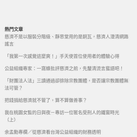
熱門文章
慈濟不是以服裝分階級、靜思堂用的是銅瓦，慈濟人澄清網路
謠言
「我第一次感覺這麼爽！」手天使首位使用者的體驗心得
公益組織專家：一窩蜂批評慈濟之前，先釐清流言蜚語吧！
「財團法人法」三讀通過卻排除宗教團體，是否讓宗教團體無
法可管？
把錢捐給慈濟就不管了，算不算做善事？
我在桃園女監的日與夜－專訪一位匿名受刑人的鐵窗時光
（上）
余孟勳專欄／從慈濟看台灣公益組織的財務透明