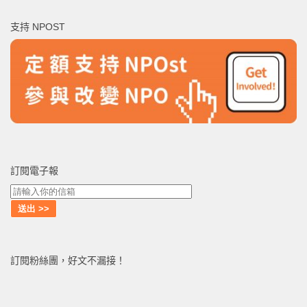
鍵
支持 NPOST
字:
訂閱電子報
訂閱粉絲團，好文不漏接！