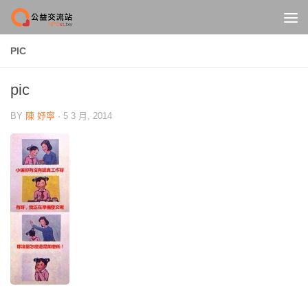
Skip to content
PIC
pic
BY
陳 妤寧
·
5 3 月, 2014