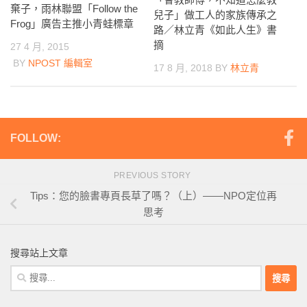
棄子，雨林聯盟「Follow the
兒子」做工人的家族傳承之
Frog」廣告主推小青蛙標章
路／林立青《如此人生》書
摘
27 4 月, 2015
BY
NPOST 編輯室
17 8 月, 2018
BY
林立青
FOLLOW:
PREVIOUS STORY
Tips：您的臉書專頁長草了嗎？（上）——NPO定位再
思考
搜尋站上文章
搜
尋
關