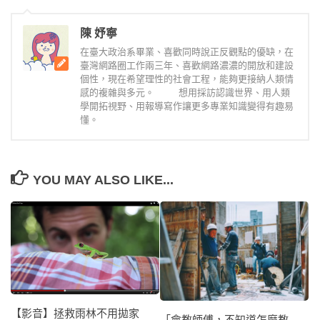
陳 妤寧
在臺大政治系畢業、喜歡同時說正反觀點的優缺，在
臺灣網路圈工作兩三年、喜歡網路濃濃的開放和建設
個性，現在希望理性的社會工程，能夠更接納人類情
感的複雜與多元。 想用採訪認識世界、用人類
學開拓視野、用報導寫作讓更多專業知識變得有趣易
懂。
YOU MAY ALSO LIKE...
【影音】拯救雨林不用拋家
「會教師傅，不知道怎麼教