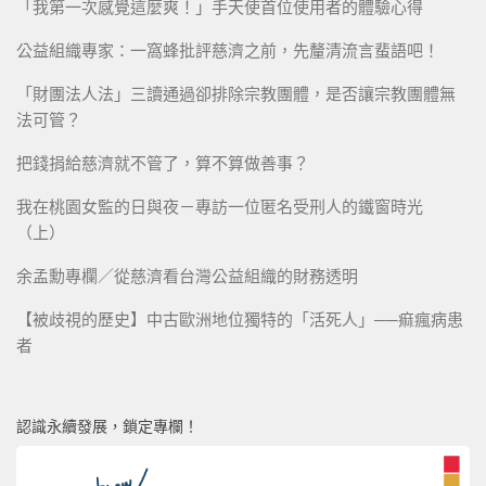
「我第一次感覺這麼爽！」手天使首位使用者的體驗心得
公益組織專家：一窩蜂批評慈濟之前，先釐清流言蜚語吧！
「財團法人法」三讀通過卻排除宗教團體，是否讓宗教團體無
法可管？
把錢捐給慈濟就不管了，算不算做善事？
我在桃園女監的日與夜－專訪一位匿名受刑人的鐵窗時光
（上）
余孟勳專欄／從慈濟看台灣公益組織的財務透明
【被歧視的歷史】中古歐洲地位獨特的「活死人」──痲瘋病患
者
認識永續發展，鎖定專欄！