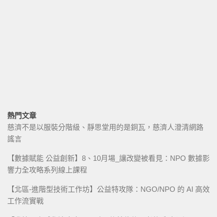
熱門文章
慈濟不是以服裝分階級、靜思堂用的是銅瓦，慈濟人澄清網路
謠言
【數據賦能 公益創新】8、10月場_讓改變被看見：NPO 數據影
響力全攻略系列線上課程
【北區-進階型技術工作坊】公益特攻隊：NGO/NPO 的 AI 高效
工作流實戰