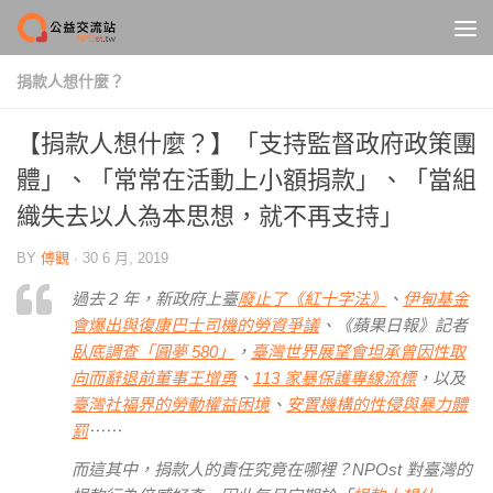
Skip to content
捐款人想什麼？
【捐款人想什麼？】「支持監督政府政策團
體」、「常常在活動上小額捐款」、「當組
織失去以人為本思想，就不再支持」
BY
傅觀
·
30 6 月, 2019
過去 2 年，新政府上臺
廢止了《紅十字法》
、
伊甸基金
會爆出與復康巴士司機的勞資爭議
、《蘋果日報》記者
臥底調查「圓夢 580」
，
臺灣世界展望會坦承曾因性取
向而辭退前董事王增勇
、
113 家暴保護專線流標
，以及
臺灣社福界的勞動權益困境
、
安置機構的性侵與暴力體
罰
⋯⋯
而這其中，捐款人的責任究竟在哪裡？NPOst 對臺灣的