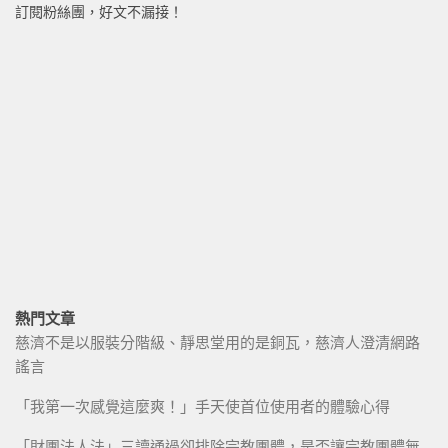
訂閱粉絲團，好文不漏接！
熱門文章
慈濟不是以服裝分階級、靜思堂用的是銅瓦，慈濟人澄清網路
謠言
「我第一次感覺這麼爽！」手天使首位使用者的體驗心得
「財團法人法」三讀通過卻排除宗教團體，是否讓宗教團體無