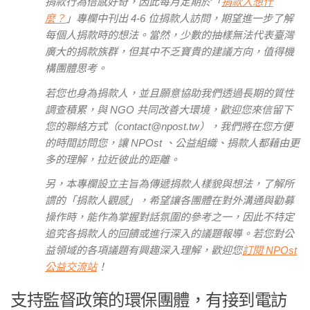
捐款行為倍感好奇，因此每月定期於「
捐款人想什
麼？
」專欄中刊出 4-6 位捐款人訪問，期望進一步了解
每個人捐款時的想法。當然，少數的抽樣無法代表臺灣
廣大的捐款族群，但其中不乏寶貴的建議方向，值得機
構團體思考。
若您也身為捐款人，並且願意協助我們透過長期的質性
調查積累，與 NGO 共同改善大環境，歡迎您來信留下
您的聯絡方式（contact@npost.tw），
我們將在您方便
的時間訪問您，讓 NPOst 、公益組織、捐款人都藉由更
多的理解，拉近彼此的距離。
另，本專欄設立主旨為傳遞捐款人樣貌與想法，了解所
謂的「捐款人觀感」，希望讓各團體在對外溝通與勸募
操作時，能作為掌握對話氛圍的參考之一，因此不特定
追究各捐款人的回饋或進行深入的議題報導。若您對公
益領域的各項議題有興趣深入理解，歡迎您
訂閱 NPOst
公益交流站
！
支持監督政策的環保團體，有接到電訪