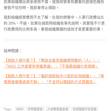
如果組織爆出資金使用不當，或是經營者有嚴重的道德危機而
使我不信任時，我就會停止捐助。
我對組織經營費用不太了解，在我的想像中，人事行政費佔比
約 20%，不過，如果在捐款時組織有事先說明，其實我不介意
行政費用的比例多高，畢竟組織實踐的成效才是更重要的事。
延伸閱讀：
【捐款人想什麼？】「應該去看見組織裡勞動的『人』」、
「NGO 工作者要有勞權意識」、「不喜歡組織打悲情牌」
【捐款人想什麼？】「偏好捐款給中小型的在地組織」、「單
靠慈善做事遠遠不夠」、「不支持以撒錢的方式買廣告」
Tags:
NPO
世界展望會
人本教育基金會
台灣冤獄平反協會