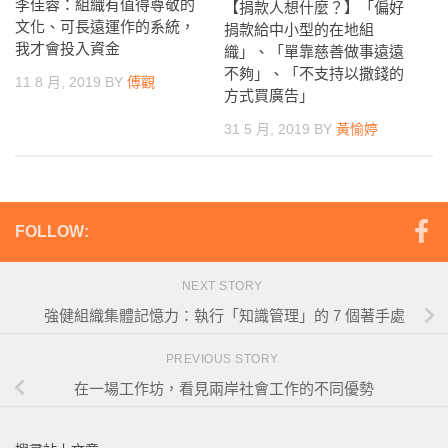
李佳蓉：組織有值得尊敬的
【捐款人想什麼？】「偏好
文化、可長遠運作的系統，
捐款給中小型的在地組
我才會投入資金
織」、「單靠慈善做事遠遠
不夠」、「不支持以撒錢的
11 8 月, 2019
BY
傅觀
方式買廣告」
31 5 月, 2019
BY
黃愉婷
FOLLOW:
NEXT STORY
強健組織集體記憶力：執行「知識管理」的 7 個著手處
PREVIOUS STORY
在一場工作坊，看見兩岸社會工作的不同優勢