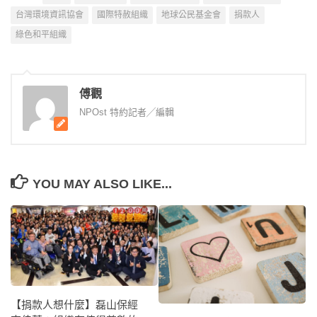
台灣環境資訊協會
國際特赦組織
地球公民基金會
捐款人
綠色和平組織
傅觀
NPOst 特約記者╱編輯
YOU MAY ALSO LIKE...
【捐款人想什麼】磊山保經