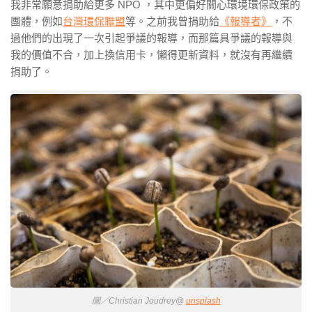
我非常願意捐助給更多 NPO ，其中更偏好關心環境環保政策的
團體，例如
台灣環保聯盟
等。之前我曾捐助給
《報導者》
，不
過他們的出現了一次引起爭議的報導，而那篇具爭議的報導與
我的價值不合，加上換信用卡，懶得更新資料，就沒有再繼續
捐助了。
圖／Christian Joudrey@
unsplash