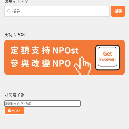
搜尋站上文章
搜
尋
關
鍵
支持 NPOST
字:
訂閱電子報