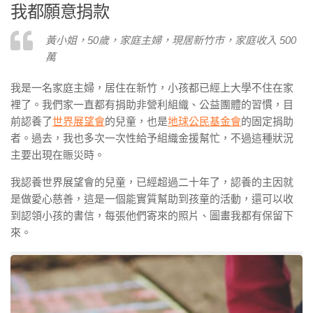
我都願意捐款
黃小姐，50歲，家庭主婦，現居新竹市，家庭收入 500
萬
我是一名家庭主婦，居住在新竹，小孩都已經上大學不住在家
裡了。我們家一直都有捐助非營利組織、公益團體的習慣，目
前認養了
世界展望會
的兒童，也是
地球公民基金會
的固定捐助
者。過去，我也多次一次性給予組織金援幫忙，不過這種狀況
主要出現在賑災時。
我認養世界展望會的兒童，已經超過二十年了，認養的主因就
是做愛心慈善，這是一個能實質幫助到孩童的活動，還可以收
到認領小孩的書信，每張他們寄來的照片、圖畫我都有保留下
來。