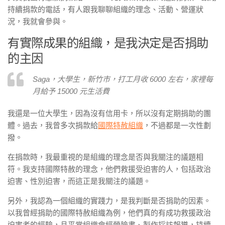
持續捐款的電話，有人跟我聊聊組織的理念、活動、營運狀
況，我就會參與。
有實際成果的組織，是我決定是否捐助
的主因
Saga，大學生，新竹市，打工月收 6000 左右，家裡每
月給予 15000 元生活費
我還是一位大學生，因為沒有信用卡，所以沒有定期捐助的團
體。過去，我曾多次捐款給
國際特赦組織
，不過都是一次性劃
撥。
在捐款時，我最重視的是組織的理念是否與我關注的議題相
符。我支持國際特赦的理念，他們救援受迫害的人，包括政治
迫害、性別迫害，而這正是我關注的議題。
另外，我認為一個組織的實踐力，是我判斷是否捐助的因素。
以我曾經捐助的國際特赦組織為例，他們真的有成功救援政治
迫害者的經驗，且平常組織會經營臉書、製作採訪報導，持續