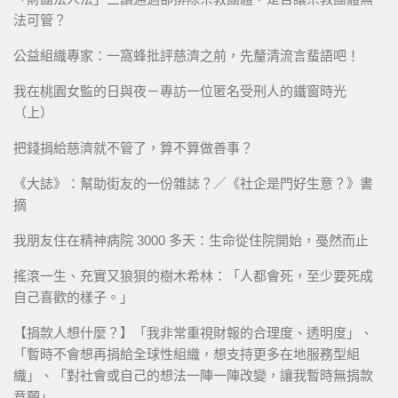
法可管？
公益組織專家：一窩蜂批評慈濟之前，先釐清流言蜚語吧！
我在桃園女監的日與夜－專訪一位匿名受刑人的鐵窗時光
（上）
把錢捐給慈濟就不管了，算不算做善事？
《大誌》：幫助街友的一份雜誌？／《社企是門好生意？》書
摘
我朋友住在精神病院 3000 多天：生命從住院開始，戞然而止
搖滾一生、充實又狼狽的樹木希林：「人都會死，至少要死成
自己喜歡的樣子。」
【捐款人想什麼？】「我非常重視財報的合理度、透明度」、
「暫時不會想再捐給全球性組織，想支持更多在地服務型組
織」、「對社會或自己的想法一陣一陣改變，讓我暫時無捐款
意願」