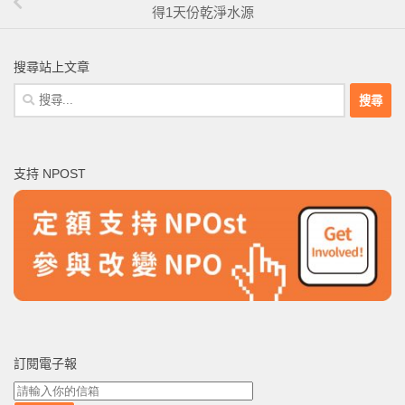
得1天份乾淨水源
搜尋站上文章
搜
尋
關
鍵
支持 NPOST
字:
訂閱電子報