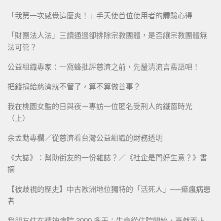
「我第一次感覺這麼爽！」手天使首位使用者的體驗心得
「財團法人法」三讀通過卻排除宗教團體，是否讓宗教團體無
法可管？
公益組織專家：一窩蜂批評慈濟之前，先釐清流言蜚語吧！
把錢捐給慈濟就不管了，算不算做善事？
我在桃園女監的日與夜－專訪一位匿名受刑人的鐵窗時光
（上）
余孟勳專欄／從慈濟看台灣公益組織的財務透明
《大誌》：幫助街友的一份雜誌？／《社企是門好生意？》書
摘
【被歧視的歷史】中古歐洲地位獨特的「活死人」──痲瘋病患
者
我朋友住在精神病院 3000 多天：生命從住院開始，戞然而止