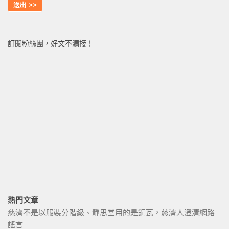
訂閱粉絲團，好文不漏接！
熱門文章
慈濟不是以服裝分階級、靜思堂用的是銅瓦，慈濟人澄清網路
謠言