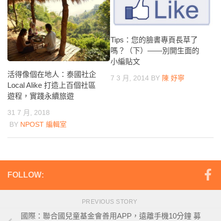
Tips：您的臉書專頁長草了
嗎？（下）——別開生面的
小編貼文
活得像個在地人：泰國社企
7 3 月, 2014
BY
陳 妤寧
Local Alike 打造上百個社區
遊程，實踐永續旅遊
31 7 月, 2018
BY
NPOST 編輯室
FOLLOW:
PREVIOUS STORY
國際：聯合國兒童基金會善用APP，遠離手機10分鐘 募