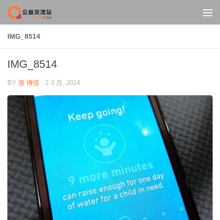
Skip to content
IMG_8514
IMG_8514
BY
張 傳佳
·
2 3 月, 2014