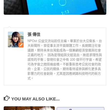
張 傳佳
NPOst 公益交流站前任主編。畢業於台大公衛系、台
大新聞所，曾從事主流平面媒體工作，長期關注社會
議題，期待未來台灣能成為一個兼顧經濟發展與社會
正義的地方。 因為是理組與文組混血，故追求理性與
感性的平衡；發現社會之中有 100 個平行宇宙，希望
可為宇宙之間搭幾座橋。不斷重新思考公民社會的政
府、企業、公民的關係，期待看待或參與孵化更多具
影響力的社會創新，尤其是因應網路科技時代的新方
式。
YOU MAY ALSO LIKE...