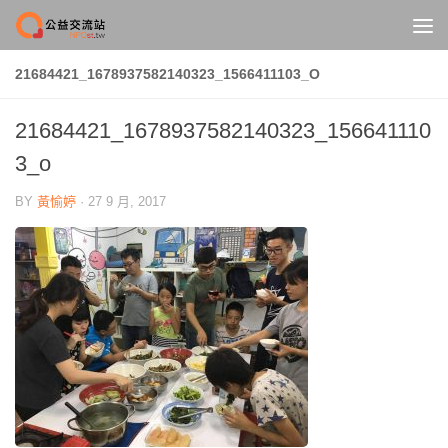
Skip to content
21684421_1678937582140323_1566411103_O
21684421_1678937582140323_156641110
3_o
BY
黃愉婷
·
27 9 月, 2017