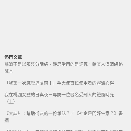
熱門文章
慈濟不是以服裝分階級、靜思堂用的是銅瓦，慈濟人澄清網路
謠言
「我第一次感覺這麼爽！」手天使首位使用者的體驗心得
我在桃園女監的日與夜－專訪一位匿名受刑人的鐵窗時光
（上）
《大誌》：幫助街友的一份雜誌？／《社企是門好生意？》書
摘