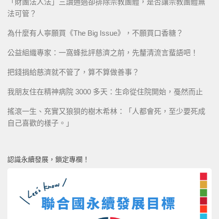
「財團法人法」三讀通過卻排除宗教團體，是否讓宗教團體無
法可管？
為什麼有人寧願買《The Big Issue》，不願買口香糖？
公益組織專家：一窩蜂批評慈濟之前，先釐清流言蜚語吧！
把錢捐給慈濟就不管了，算不算做善事？
我朋友住在精神病院 3000 多天：生命從住院開始，戞然而止
搖滾一生、充實又狼狽的樹木希林：「人都會死，至少要死成
自己喜歡的樣子。」
認識永續發展，鎖定專欄！