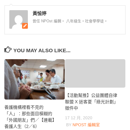
黃愉婷
曾任 NPOst 編輯。 八年級生。社會學學徒。
YOU MAY ALSO LIKE...
【活動幫推】公益團體自律
聯盟 X 迷客夏「綠光計劃」
養護機構裡看不見的
徵件中
「人」：那些面目模糊的
17 12 月, 2020
「外國朋友」們／【連載】
BY
NPOST 編輯室
養護人生（2／6）