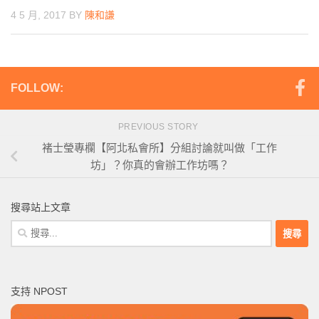
4 5 月, 2017
BY
陳和謙
FOLLOW:
PREVIOUS STORY
褚士瑩專欄【阿北私會所】分組討論就叫做「工作
坊」？你真的會辦工作坊嗎？
搜尋站上文章
搜
尋
關
鍵
支持 NPOST
字: