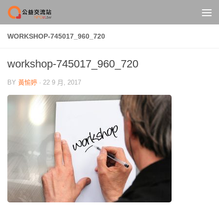
Skip to content
WORKSHOP-745017_960_720
workshop-745017_960_720
BY
黃愉婷
·
22 9 月, 2017