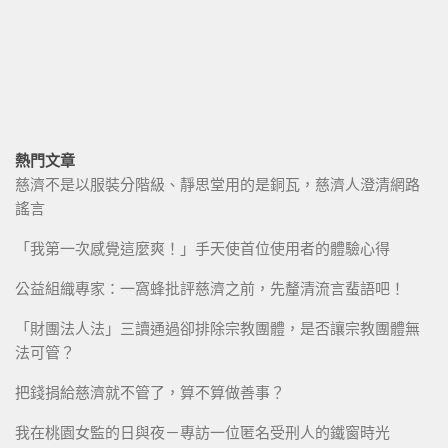
熱門文章
慈濟不是以服裝分階級、靜思堂用的是銅瓦，慈濟人澄清網路
謠言
「我第一次感覺這麼爽！」手天使首位使用者的體驗心得
公益組織專家：一窩蜂批評慈濟之前，先釐清流言蜚語吧！
「財團法人法」三讀通過卻排除宗教團體，是否讓宗教團體無
法可管？
把錢捐給慈濟就不管了，算不算做善事？
我在桃園女監的日與夜－專訪一位匿名受刑人的鐵窗時光