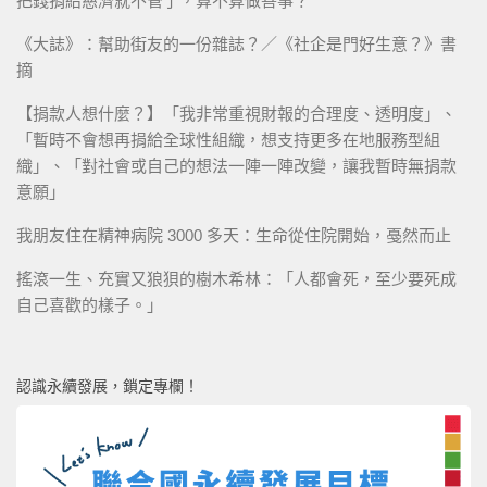
把錢捐給慈濟就不管了，算不算做善事？
《大誌》：幫助街友的一份雜誌？／《社企是門好生意？》書
摘
【捐款人想什麼？】「我非常重視財報的合理度、透明度」、
「暫時不會想再捐給全球性組織，想支持更多在地服務型組
織」、「對社會或自己的想法一陣一陣改變，讓我暫時無捐款
意願」
我朋友住在精神病院 3000 多天：生命從住院開始，戞然而止
搖滾一生、充實又狼狽的樹木希林：「人都會死，至少要死成
自己喜歡的樣子。」
認識永續發展，鎖定專欄！