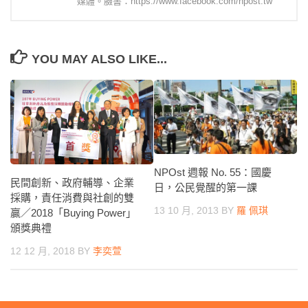
媒體。臉書：https://www.facebook.com/npost.tw
YOU MAY ALSO LIKE...
NPOst 週報 No. 55：國慶
民間創新、政府輔導、企業
日，公民覺醒的第一課
採購，責任消費與社創的雙
13 10 月, 2013
BY
羅 佩琪
贏／2018「Buying Power」
頒獎典禮
12 12 月, 2018
BY
李奕萱