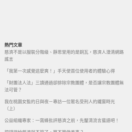
熱門文章
慈濟不是以服裝分階級、靜思堂用的是銅瓦，慈濟人澄清網路
謠言
「我第一次感覺這麼爽！」手天使首位使用者的體驗心得
「財團法人法」三讀通過卻排除宗教團體，是否讓宗教團體無
法可管？
我在桃園女監的日與夜－專訪一位匿名受刑人的鐵窗時光
（上）
公益組織專家：一窩蜂批評慈濟之前，先釐清流言蜚語吧！