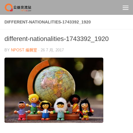
Skip to content
DIFFERENT-NATIONALITIES-1743392_1920
different-nationalities-1743392_1920
BY
NPOST 編輯室
·
26 7 月, 2017