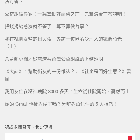
法可管？
公益組織專家：一窩蜂批評慈濟之前，先釐清流言蜚語吧！
把錢捐給慈濟就不管了，算不算做善事？
我在桃園女監的日與夜－專訪一位匿名受刑人的鐵窗時光
（上）
余孟勳專欄／從慈濟看台灣公益組織的財務透明
《大誌》：幫助街友的一份雜誌？／《社企是門好生意？》書
摘
我朋友住在精神病院 3000 多天：生命從住院開始，戞然而止
你的 Gmail 也被入侵了嗎？分辨釣魚信件的 5 大技巧！
認識永續發展，鎖定專欄！