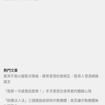
熱門文章
慈濟不是以服裝分階級、靜思堂用的是銅瓦，慈濟人澄清網路
謠言
「我第一次感覺這麼爽！」手天使首位使用者的體驗心得
「財團法人法」三讀通過卻排除宗教團體，是否讓宗教團體無