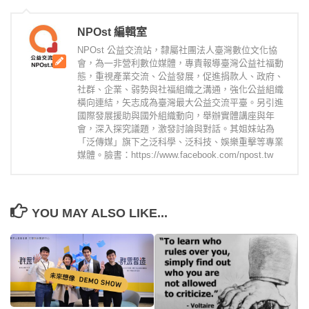
NPOst 編輯室
NPOst 公益交流站，隸屬社團法人臺灣數位文化協
會，為一非營利數位媒體，專責報導臺灣公益社福動
態，重視產業交流、公益發展，促進捐款人、政府、
社群、企業、弱勢與社福組織之溝通，強化公益組織
橫向連結，矢志成為臺灣最大公益交流平臺。另引進
國際發展援助與國外組織動向，舉辦實體講座與年
會，深入探究議題，激發討論與對話。其姐妹站為
「泛傳媒」旗下之泛科學、泛科技、娛樂重擊等專業
媒體。臉書：https://www.facebook.com/npost.tw
YOU MAY ALSO LIKE...