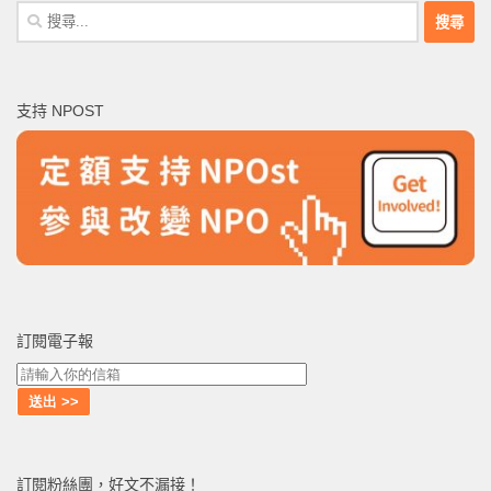
搜
尋
關
鍵
支持 NPOST
字:
訂閱電子報
訂閱粉絲團，好文不漏接！