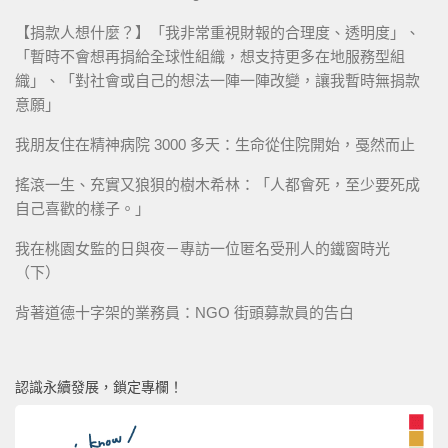
【捐款人想什麼？】「我非常重視財報的合理度、透明度」、
「暫時不會想再捐給全球性組織，想支持更多在地服務型組
織」、「對社會或自己的想法一陣一陣改變，讓我暫時無捐款
意願」
我朋友住在精神病院 3000 多天：生命從住院開始，戞然而止
搖滾一生、充實又狼狽的樹木希林：「人都會死，至少要死成
自己喜歡的樣子。」
我在桃園女監的日與夜－專訪一位匿名受刑人的鐵窗時光
（下）
背著道德十字架的業務員：NGO 街頭募款員的告白
認識永續發展，鎖定專欄！