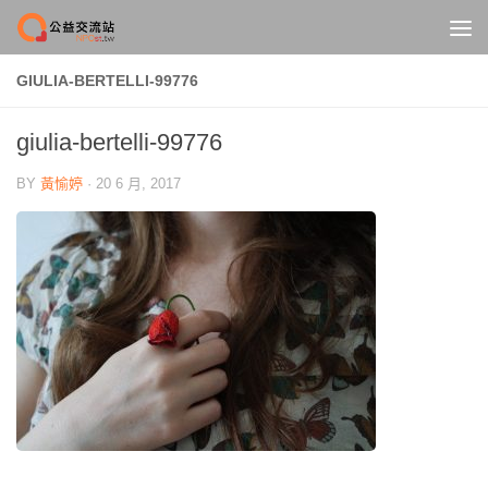
Skip to content
GIULIA-BERTELLI-99776
giulia-bertelli-99776
BY
黃愉婷
·
20 6 月, 2017