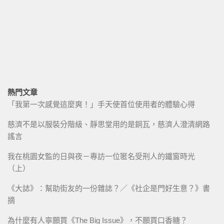
熱門文章
「我第一次感覺這麼爽！」手天使首位使用者的體驗心得
慈濟不是以服裝分階級、靜思堂用的是銅瓦，慈濟人澄清網路
謠言
我在桃園女監的日與夜－專訪一位匿名受刑人的鐵窗時光
（上）
《大誌》：幫助街友的一份雜誌？／《社企是門好生意？》書
摘
為什麼有人寧願買《The Big Issue》，不願買口香糖？