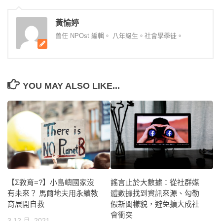
黃愉婷
曾任 NPOst 編輯。 八年級生。社會學學徒。
YOU MAY ALSO LIKE...
謠言止於大數據：從社群媒
【Σ教育=?】小島嶼國家沒
體數據找到資訊來源、勾勒
有未來？ 馬爾地夫用永續教
假新聞樣貌，避免擴大成社
育展開自救
會衝突
3 12 月, 2021