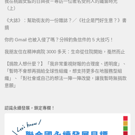
我在桃園女監的日與夜－專訪一位匿名受刑人的鐵窗時光
（上）
《大誌》：幫助街友的一份雜誌？／《社企是門好生意？》書
摘
你的 Gmail 也被入侵了嗎？分辨釣魚信件的 5 大技巧！
我朋友住在精神病院 3000 多天：生命從住院開始，戞然而止
【捐款人想什麼？】「我非常重視財報的合理度、透明度」、
「暫時不會想再捐給全球性組織，想支持更多在地服務型組
織」、「對社會或自己的想法一陣一陣改變，讓我暫時無捐款
意願」
認識永續發展，鎖定專欄！