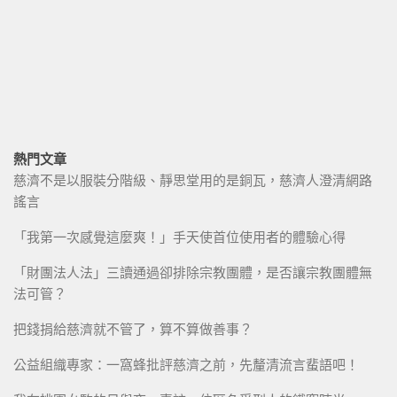
熱門文章
慈濟不是以服裝分階級、靜思堂用的是銅瓦，慈濟人澄清網路
謠言
「我第一次感覺這麼爽！」手天使首位使用者的體驗心得
「財團法人法」三讀通過卻排除宗教團體，是否讓宗教團體無
法可管？
把錢捐給慈濟就不管了，算不算做善事？
公益組織專家：一窩蜂批評慈濟之前，先釐清流言蜚語吧！