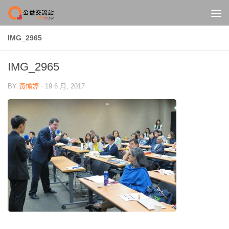
Skip to content
IMG_2965
IMG_2965
BY
黃愉婷
·
19 6 月, 2017