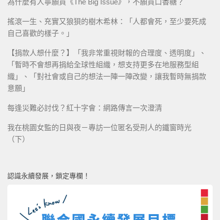
為什麼有人寧願買《The Big Issue》，不願買口香糖？
搖滾一生、充實又狼狽的樹木希林：「人都會死，至少要死成
自己喜歡的樣子。」
【捐款人想什麼？】「我非常重視財報的合理度、透明度」、
「暫時不會想再捐給全球性組織，想支持更多在地服務型組
織」、「對社會或自己的想法一陣一陣改變，讓我暫時無捐款
意願」
每逢災難必討伐？紅十字會：網路傳言一次澄清
我在桃園女監的日與夜－專訪一位匿名受刑人的鐵窗時光
（下）
認識永續發展，鎖定專欄！