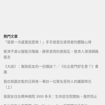
熱門文章
「我第一次感覺這麼爽！」手天使首位使用者的體驗心得
慈濟不是以服裝分階級、靜思堂用的是銅瓦，慈濟人澄清網路
謠言
《大誌》：幫助街友的一份雜誌？／《社企是門好生意？》書
摘
我在桃園女監的日與夜－專訪一位匿名受刑人的鐵窗時光
（上）
我朋友住在精神病院 3000 多天：生命從住院開始，戞然而止