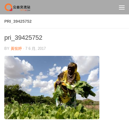
Skip to content
PRI_39425752
pri_39425752
BY
黃愉婷
·
7 6 月, 2017