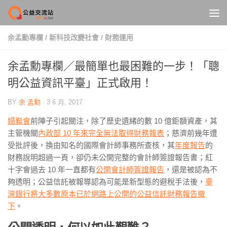
Skip to content
余孟勳專欄
/
新科技改變社會
/
財務運用
余孟勳專欄／最簡單也最困難的一步！「聰
明公益資訊平臺」正式啟用！
BY
余 孟勳
·
3 6 月, 2017
婦聯會
前陣子引起關注，除了歷史遺緒的數 10 億鉅額資產，其
主管機關
內政部 10 年來完全無法取得財務報表
；慈濟前幾年遭
受批評後，換由知名的國際會計師事務所查核，其
年度報告
的
財務說明超過一頁，卻仍未公開完整的會計師簽證報告書；紅
十字會過去 10 年一直都有
公開會計師簽證報告
，還是被認為不
夠透明；公益信託被報導認為可能是新型態的避稅手法後，
臺
灣銀行將大多數原本已於網路上公開的公益信託財務報告撤
下
。