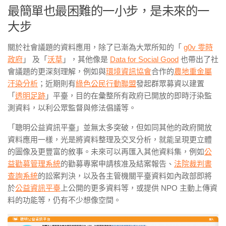
最簡單也最困難的一小步，是未來的一
大步
關於社會議題的資料應用，除了已漸為大眾所知的「
g0v 零時
政府
」
及「
沃草
」
，其他像是
Data for Social Good
也
帶出了社
會議題的更深刻理解，例如與
環境資訊協會
合作的
農地重金屬
汙染分析
；近期則有
綠色公民行動聯盟
發起群眾募資以建置
「
透明足跡
」平臺，目的在彙整所有政府已開放的即時汙染監
測資料，以利公眾監督與修法倡議等。
「聰明公益資訊平臺」並無太多突破，但如同其他的政府開放
資料應用一樣，光是將資料整理及交叉分析，就能呈現更立體
的圖像及更豐富的敘事。未來可以再匯入其他資料集，例如
公
益勸募管理系統
的勸募專案申請核准及結案報告、
法院裁判書
查詢系統
的訟案判決，以及各主管機關平臺資料如內政部即將
於
公益資訊平臺
上公開的更多資料
等，或提供 NPO 主動上傳資
料的功能等，仍有不少想像空間。