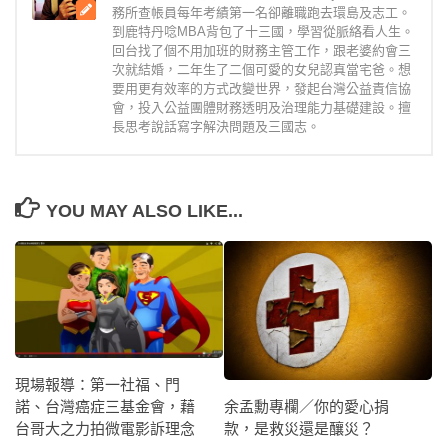
務所查帳員每年考績第一名卻離職跑去環島及志工。
到鹿特丹唸MBA背包了十三國，學習從脈絡看人生。
回台找了個不用加班的財務主管工作，跟老婆約會三
次就結婚，二年生了二個可愛的女兒認真當宅爸。想
要用更有效率的方式改變世界，發起台灣公益責信協
會，投入公益團體財務透明及治理能力基礎建設。擅
長思考說話寫字解決問題及三國志。
YOU MAY ALSO LIKE...
現場報導：第一社福、門
余孟勳專欄／你的愛心捐
諾、台灣癌症三基金會，藉
款，是救災還是釀災？
台哥大之力拍微電影訴理念