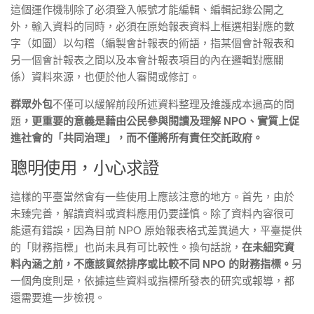
這個運作機制除了必須登入帳號才能編輯、編輯記錄公開之
外，輸入資料的同時，必須在原始報表資料上框選相對應的數
字（如圖）以勾稽（編製會計報表的術語，指某個會計報表和
另一個會計報表之間以及本會計報表項目的內在邏輯對應關
係）
資料來源，也便於他人審閱或修訂。
群眾外包
不僅可以緩解前段所述資料整理及維護成本過高的問
題
，更重要的意義是藉由公民參與閱讀及理解 NPO、實質上促
進社會的「共同治理」，而不僅將所有責任交託政府。
聰明使用，小心求證
這樣的平臺當然會有一些使用上應該注意的地方。首先，由於
未臻完善，
解讀資料或資料應用仍要謹慎
。除了資料內容很可
能還有錯誤，因為目前 NPO 原始報表格式差異過大，平臺提供
的「財務指標」也尚未具有可比較性。換句話說，
在未細究資
料內涵之前，不應該貿然排序或比較不同 NPO 的財務指標。
另
一個角度則是，依據這些資料或指標所發表的研究或報導，都
還需要進一步檢視。