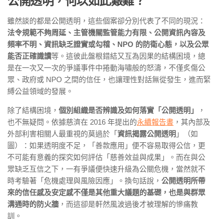
公開透明，何以如此艱難？
雖然談的都是公開透明，這些個案卻分別代表了不同的現況：
法令規範不夠周延、主管機關監管能力有限、公開資訊內容及
頻率不明、資訊缺乏證實或勾稽、NPO 的防衛心態，以及公眾
能否正確識讀
等。這彼此盤根錯結又互為因果的結構困境，總
是在一次又一次的爭議事件中捲動海嘯般的怒濤，不僅炙傷公
眾、政府或 NPO 之間的信任，也讓理性對話無從發生，進而緊
縛公益領域的發展。
除了結構困境，
個別組織是否辨識及如何落實「公開透明」
，
也不無疑問。依據慈濟在 2016 年提出的
永續報告書
，其內部及
外部利害相關人最重視的莫過於「
資訊揭露公開透明
」（如
圖）：如果透明度不足，「善款應用」便不容易取得公信，更
不可能有意義的探究如何評估「慈善效益與成果」。而在與公
眾缺乏互信之下，一有爭議便快速升級為公關危機，當然就不
時考驗著「危機處理與風險因應」。換句話說，
公開透明所帶
來的信任感及安定感不僅是其他重大議題的基礎，也是與群眾
溝通時的防火牆
，而這卻是軒然風波過後才被理解的慘痛教
訓。