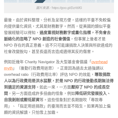
圖片來源／https://goo.gl/DzA6fG
最後，由於資料整理、分析及呈現方便，
這樣的平臺不免較偏
向提供量化資訊，尤其是財務數字
。然而，從美國的類似平臺
發展經驗可以得知，
過度重視財務數字或量化指標，不免會去
脈絡化的忽略了 NPO 創造的社會價值
，但事實上後者才是
NPO 存在的真正意義。這不只可能讓捐款人決策與所欲達成的
社會改變脫勾，甚至長遠而言造成適得其反的傷害。
例如近幾年 Charity Navigator 及大型基金會倡議「
overhead
myth
」（後勤行政費用迷思），正是因為過去太過強調以
overhead ratio（行政費用比率）評估 NPO 的效能，
導致捐款
人以為行政費用是洪水猛獸，於是 NPO 的行政後勤長期無法得
到適足的資源支持
。如此一來，一方面
壓抑了 NPO 的成長空
間
，另一方面造成許多扭曲的怪象，例如
降低研究發展投入、
自我剝削或壓低薪資
等。這些怪象對於長期鼓吹「專款專
用」、「指定用途捐款」的臺灣而言並不陌生，如果再加上偏
頗的資訊解讀，只怕雪上加霜。