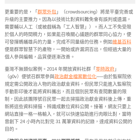
更重要的是，
「
群眾外包
」
（crowdsourcing）將是平臺完善或
升級的主要推力
。因為以技術比對資料難免會有誤判或遺漏，
需要輔以人工（或被戲稱為「工人智慧」）。而人工不免受限
於個人的時間精力，如果能召喚關心議題的群眾同心協力，便
可發揮螞蟻雄兵的力量，完成不同量級的任務。例如
維基百科
便是群眾智慧下的產物，一開始或許漏洞百出，但經過大量的
個人參與編輯，品質便逐漸改善。
臺灣不無類似案例。2014 年開放資料社群「
零時政府
」
（g0v）便號召群眾參與
政治獻金檔案數位化
──
由於監察院依
規定需公開政治人物的政治獻金資料，但民眾只能進入監察院
手動影印後才能將資料攜出，而且個別民眾有查閱數量的限
制，因此該團隊號召民眾一起去掃描政治獻金資料後上傳，重
新將這些資料掃描、辨識成數位資料公開。接著，網友只要上
網站直接一格一格輸入，就可以快速協助進行肉眼比對，當時
曾創下 24 小時內比對完 31 萬筆資料的記錄，達成資料公開的
目的。