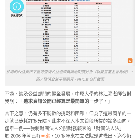
於聰明公益資訊平臺可查詢公益組織資訊透明度分析（以愛盲基金會為例）。
圖／聰明公益平臺網頁，NPOst 自行截圖
不過，談及公益部門的健全發展，中原大學的林江亮老師曾對
我說：「
追求資訊公開已經算是最簡單的一步了
。」
言下之意，仍有多不勝數的挑戰和困難，但為了這最簡單的一
步就已徒耗許多光陰。此處不深入本文首段所提的諸多面向，
僅舉一例──強制財團法人公開財務報表的「財團法人法」
於
2006 年
就已有
草案
，10 多年來在立法院幾進幾出、迄今仍