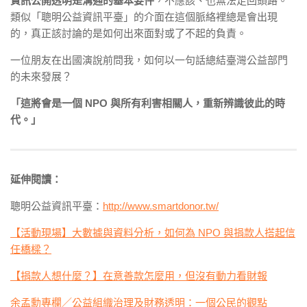
資訊公開透明是溝通的基本要件
，不應該、也無法走回頭路。
類似「聰明公益資訊平臺」的介面在這個脈絡裡總是會出現
的，真正該討論的是如何出來面對或了不起的負責。
一位朋友在出國演說前問我，如何以一句話總結臺灣公益部門
的未來發展？
「這將會是一個 NPO 與所有利害相關人，重新辨識彼此的時
代。」
延伸閱讀：
聰明公益資訊平臺：
http://www.smartdonor.tw/
【活動現場】大數據與資料分析，如何為 NPO 與捐款人搭起信
任橋樑？
【捐款人想什麼？】在意善款怎麼用，但沒有動力看財報
余孟勳專欄／公益組織治理及財務透明：一個公民的觀點