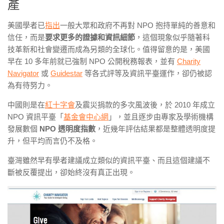
產
美國學者已
指出
一般大眾和政府不再對 NPO 抱持單純的善意和
信任，而是
要求更多的證據和資訊細節
，這個現象似乎隨著科
技革新和社會變遷而成為另類的全球化。值得留意的是，美國
早在 10 多年前就已強制 NPO 公開稅務報表，並有
Charity
Navigator
或
Guidestar
等各式評等及資訊平臺運作，卻仍被認
為有待努力。
中國則是在
紅十字會
及震災捐款的多次風波後，於 2010 年成立
NPO 資訊平臺「
基金會中心網
」
，並且逐步由專家及學術機構
發展數個
NPO 透明度指數
，近幾年評估結果都是整體透明度提
升，但平均而言仍不及格。
臺灣雖然早有學者建議成立類似的資訊平臺、而且這個建議不
斷被反覆提出，卻始終沒有真正出現。