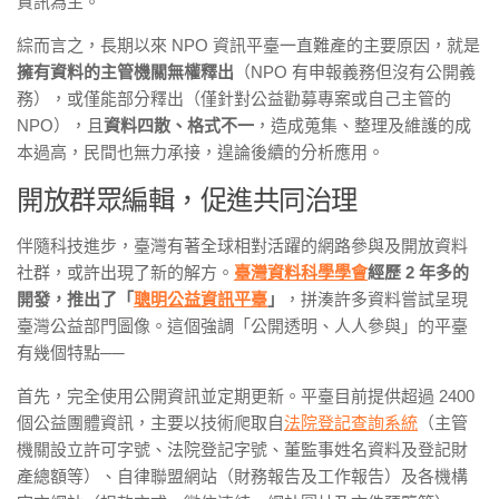
資訊為主。
綜而言之，長期以來 NPO 資訊平臺一直難產的主要原因，就是
擁有資料的主管機關無權釋出
（NPO 有申報義務但沒有公開義
務），或僅能部分釋出（僅針對公益勸募專案或自己主管的
NPO），且
資料四散、格式不一
，造成蒐集、整理及維護的成
本過高，民間也無力承接，遑論後續的分析應用。
開放群眾編輯，促進共同治理
伴隨科技進步，臺灣有著全球相對活躍的網路參與及開放資料
社群，或許出現了新的解方。
臺灣資料科學學會
經歷 2 年多的
開發，推出了「
聰明公益資訊平臺
」
，拼湊許多資料嘗試呈現
臺灣公益部門圖像。這個強調「公開透明、人人參與」的平臺
有幾個特點──
首先，
完全使用公開資訊並定期更新
。平臺目前提供超過 2400
個公益團體資訊，主要以技術爬取自
法院登記查詢系統
（主管
機關設立許可字號、法院登記字號、董監事姓名資料及登記財
產總額等）、自律聯盟網站（財務報告及工作報告）及各機構