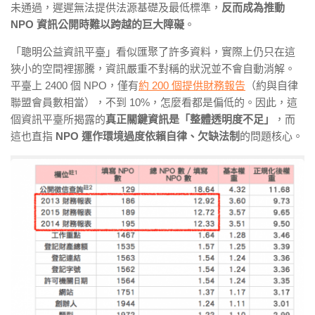
未通過，遲遲無法提供法源基礎及最低標準，
反而成為推動
NPO 資訊公開時難以跨越的巨大障礙
。
「聰明公益資訊平臺」看似匯聚了許多資料，實際上仍只在這
狹小的空間裡挪騰，資訊嚴重不對稱的狀況並不會自動消解。
平臺上 2400 個 NPO，僅有
約 200 個提供財務報告
（約與自律
聯盟會員數相當），不到 10%，怎麼看都是偏低的。因此，這
個資訊平臺所揭露的
真正關鍵資訊是「整體透明度不足」
，而
這也直指
NPO 運作環境過度依賴自律、欠缺法制
的問題核心。