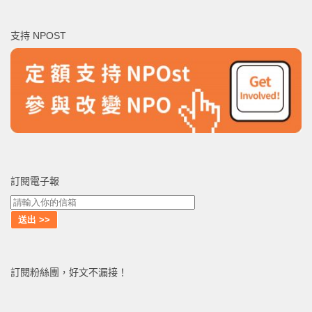
關
鍵
支持 NPOST
字:
訂閱電子報
訂閱粉絲團，好文不漏接！