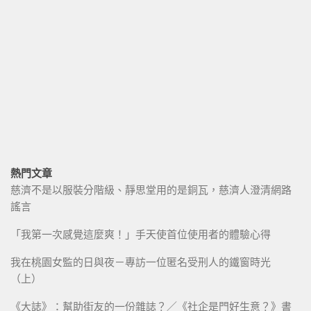
熱門文章
慈濟不是以服裝分階級、靜思堂用的是銅瓦，慈濟人澄清網路
謠言
「我第一次感覺這麼爽！」手天使首位使用者的體驗心得
我在桃園女監的日與夜－專訪一位匿名受刑人的鐵窗時光
（上）
《大誌》：幫助街友的一份雜誌？／《社企是門好生意？》書