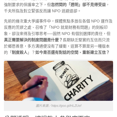
強制要求的保護傘之下，但
忽然間的「透明」卻不見得受益
，
千夫所指及對立緊張反而讓 NPO 逃避退卻。
先前的幾次重大爭議事件中，媒體焦點多放在各個 NPO 運作及
反應的荒謬之處、召喚了「NPO 就是財務有問題」的刻板印
象，卻沒來得及引導思考──固然 NPO 有個別選擇的責任，但
真正需要解決的制度問題是什麼？
長期缺乏堅實的互信而只流
於鄉愿善意，多方溝通便沒有了緩衝，這算不算是另一種版本
的「
制度殺人
」？
如今是否還有對話的空間、重新建立互信？
圖片來源／https://goo.gl/HLZUef