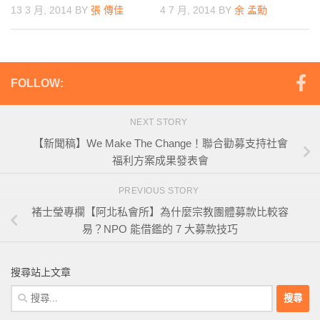
4 7 月, 2014
BY
余 孟勳
13 3 月, 2014
BY
張 傳佳
FOLLOW:
NEXT STORY
【新聞稿】We Make The Change！聯合勸募支持社會
福利方案成果發表會
PREVIOUS STORY
褚士瑩專欄【阿北私會所】為什麼宗教團體募款比較容
易？NPO 能借鑑的 7 大募款技巧
搜尋站上文章
搜
尋