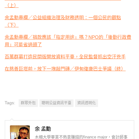
（上）
余孟勳專欄／公益組織治理及財務透明：一個公民的觀點
（下）
余孟勳專欄／捐款應該「指定用途」嗎？NPO的「後勤行政費
用」可能省過頭了
百萬群募打造民間版開放資料平臺，全民監督抓出空汙兇手
在慈善巨塔前，放下一塊敲門磚／伊甸復康巴士爭議（終）
Tags:
群眾外包
聰明公益資訊平臺
資訊透明化
余 孟勳
木柵大學畢業不熱衷賺錢的finance major，會計師事