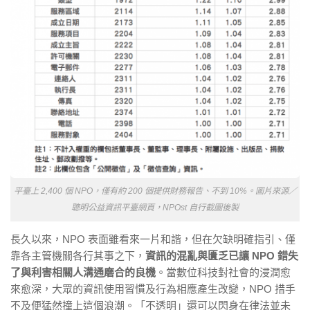
平臺上 2,400 個 NPO，僅有約 200 個提供財務報告、不到 10%。圖片來源／
聰明公益資訊平臺網頁，NPOst 自行截圖後製
長久以來，NPO 表面雖看來一片和諧，但在欠缺明確指引、僅
靠各主管機關各行其事之下，
資訊的混亂與匱乏已讓 NPO
錯失
了與利害相關人溝通磨合的良機
。當數位科技對社會的浸潤愈
來愈深，大眾的資訊使用習慣及行為相應產生改變，NPO 措手
不及便猛然撞上這個浪潮。「不透明」還可以閃身在律法並未