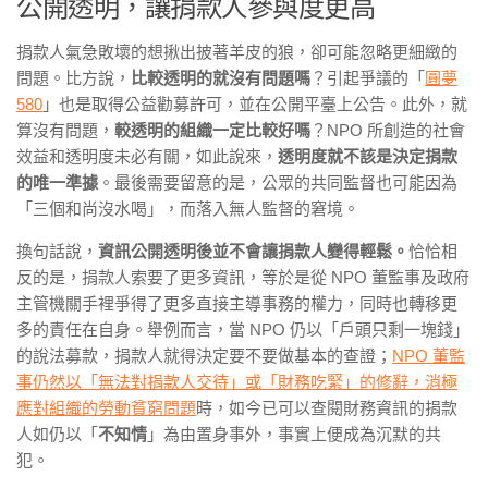
公開透明，讓捐款人參與度更高
捐款人氣急敗壞的想揪出披著羊皮的狼，卻可能忽略更細緻的
問題。比方說，
比較透明的就沒有問題嗎
？引起爭議的「
圓夢
580
」也是取得公益勸募許可，並在公開平臺上公告。此外，就
算沒有問題，
較透明的組織一定比較好嗎
？NPO 所創造的社會
效益和透明度未必有關，如此說來，
透明度就不該是決定捐款
的唯一準據
。最後需要留意的是，公眾的共同監督也可能因為
「三個和尚沒水喝」，而落入無人監督的窘境。
換句話說，
資訊公開透明後並不會讓捐款人變得輕鬆。
恰恰相
反的是，捐款人索要了更多資訊，等於是從 NPO 董監事及政府
主管機關手裡爭得了更多直接主導事務的權力，同時也轉移更
多的責任在自身。舉例而言，當 NPO 仍以「戶頭只剩一塊錢」
的說法募款，捐款人就得決定要不要做基本的查證；
NPO 董監
事仍然以「無法對捐款人交待」或「財務吃緊」的修辭，消極
應對組織的勞動貧窮問題
時，如今已可以查閱財務資訊的捐款
人如仍以「
不知情
」為由置身事外，事實上便成為沉默的共
犯。