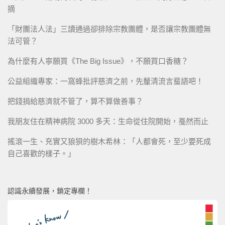
摘
「財團法人法」三讀通過卻排除宗教團體，是否讓宗教團體無
法可管？
為什麼有人寧願買《The Big Issue》，不願買口香糖？
公益組織專家：一窩蜂批評慈濟之前，先釐清流言蜚語吧！
把錢捐給慈濟就不管了，算不算做善事？
我朋友住在精神病院 3000 多天：生命從住院開始，戞然而止
搖滾一生、充實又狼狽的樹木希林：「人都會死，至少要死成
自己喜歡的樣子。」
認識永續發展，鎖定專欄！