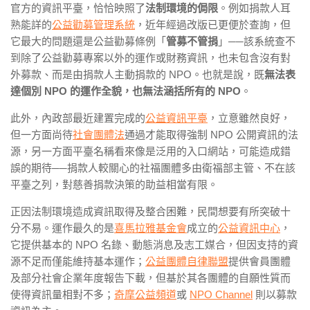
官方的資訊平臺，恰恰映照了
法制環境的侷限
。例如捐款人耳
熟能詳的
公益勸募管理系統
，近年經過改版已更便於查詢，但
它最大的問題還是公益勸募條例「
管募不管捐
」──該系統查不
到除了公益勸募專案以外的運作或財務資訊，也未包含沒有對
外募款、而是由捐款人主動捐款的 NPO。也就是說，既
無法表
達個別 NPO 的運作全貌，也無法涵括所有的 NPO
。
此外，內政部最近建置完成的
公益資訊平臺
，立意雖然良好，
但一方面尚待
社會團體法
通過才能取得強制 NPO 公開資訊的法
源，另一方面平臺名稱看來像是泛用的入口網站，可能造成錯
誤的期待──捐款人較關心的社福團體多由衛福部主管、不在該
平臺之列，對慈善捐款決策的助益相當有限。
正因法制環境造成資訊取得及整合困難，民間想要有所突破十
分不易。運作最久的是
喜馬拉雅基金會
成立的
公益資訊中心
，
它提供基本的 NPO 名錄、動態消息及志工媒合，但因支持的資
源不足而僅能維持基本運作；
公益團體自律聯盟
提供會員團體
及部分社會企業年度報告下載，但基於其各團體的自願性質而
使得資訊量相對不多；
奇摩公益頻道
或
NPO Channel
則以募款