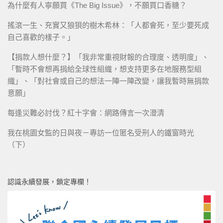
為什麼有人寧願買《The Big Issue》，不願買口香糖？
搖滾一生、充實又狼狽的樹木希林：「人都會死，至少要死成
自己喜歡的樣子。」
【捐款人想什麼？】「我非常重視財報的合理度、透明度」、
「暫時不會想再捐給全球性組織，想支持更多在地服務型組
織」、「對社會或自己的想法一陣一陣改變，讓我暫時無捐款
意願」
每逢災難必討伐？紅十字會：網路傳言一次澄清
我在桃園女監的日與夜－專訪一位匿名受刑人的鐵窗時光
（下）
認識永續發展，鎖定專欄！