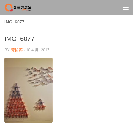
Skip to content
IMG_6077
IMG_6077
BY
黃愉婷
·
10 4 月, 2017