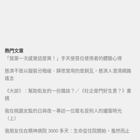
熱門文章
「我第一次感覺這麼爽！」手天使首位使用者的體驗心得
慈濟不是以服裝分階級、靜思堂用的是銅瓦，慈濟人澄清網路
謠言
《大誌》：幫助街友的一份雜誌？／《社企是門好生意？》書
摘
我在桃園女監的日與夜－專訪一位匿名受刑人的鐵窗時光
（上）
我朋友住在精神病院 3000 多天：生命從住院開始，戞然而止