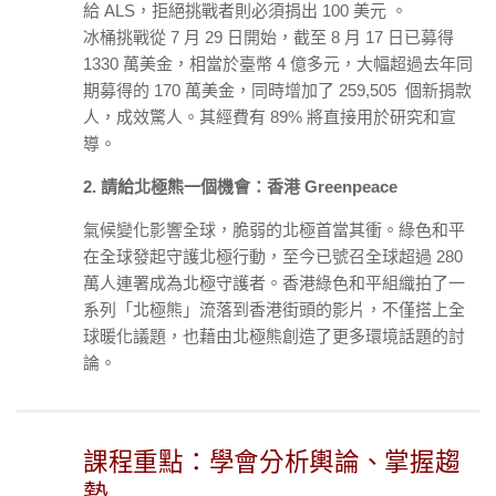
給 ALS，拒絕挑戰者則必須捐出 100 美元 。
冰桶挑戰從 7 月 29 日開始，截至 8 月 17 日已募得
1330 萬美金，相當於臺幣 4 億多元，大幅超過去年同
期募得的 170 萬美金，同時增加了 259,505 個新捐款
人，成效驚人。其經費有 89% 將直接用於研究和宣
導。
2. 請給北極熊一個機會：香港 Greenpeace
氣候變化影響全球，脆弱的北極首當其衝。綠色和平
在全球發起守護北極行動，至今已號召全球超過 280
萬人連署成為北極守護者。香港綠色和平組織拍了一
系列「北極熊」流落到香港街頭的影片，不僅搭上全
球暖化議題，也藉由北極熊創造了更多環境話題的討
論。
課程重點：學會分析輿論、掌握趨
勢