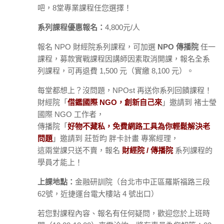
吧，8堂專業課程任您選擇！
系列課程優惠報名：
4,800元/人
報名 NPO 財經院系列課程，可加選
NPO 傳播院
任一
課程，募款實戰課程因講師因素取消開課，報名全系
列課程，可再退費 1,500 元（實繳 8,100 元）。
每堂都想上？沒問題，NPOst 再送你系列回饋課程！
財經院「
借鑑國際 NGO，創新自己來
」邀請到 褚士瑩
國際 NGO 工作者，
傳播院「
好物不藏私，免費網路工具為你輕鬆解決老
問題
」邀請到 莊哲昀 胖卡計畫 專案經理，
這兩堂課只送不賣，報名
財經院 / 傳播院
系列課程的
學員才能上！
上課地點：
金融研訓院（台北市中正區羅斯福路三段
62號，近捷運台電大樓站 4 號出口）
若您對課程內容、報名有任何疑問，歡迎您於上班時