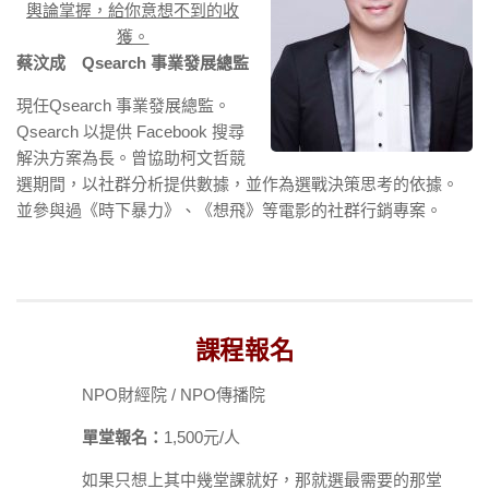
輿論掌握，給你意想不到的收
獲。
蔡汶成 Qsearch 事業發展總監
現任Qsearch 事業發展總監。
Qsearch 以提供 Facebook 搜尋
解決方案為長。曾協助柯文哲競
選期間，以社群分析提供數據，並作為選戰決策思考的依據。
並參與過《時下暴力》、《想飛》等電影的社群行銷專案。
課程報名
NPO財經院 / NPO傳播院
單堂報名：
1,500元/人
如果只想上其中幾堂課就好，那就選最需要的那堂