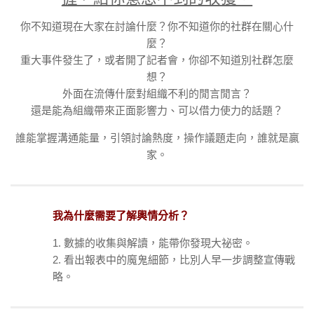
你不知道現在大家在討論什麼？你不知道你的社群在關心什
麼？
重大事件發生了，或者開了記者會，你卻不知道別社群怎麼
想？
外面在流傳什麼對組織不利的閒言閒言？
還是能為組織帶來正面影響力、可以借力使力的話題？
誰能掌握溝通能量，引領討論熱度，操作議題走向，誰就是贏
家。
我為什麼需要了解輿情分析？
1. 數據的收集與解讀，能帶你發現大祕密。
2. 看出報表中的魔鬼細節，比別人早一步調整宣傳戰
略。