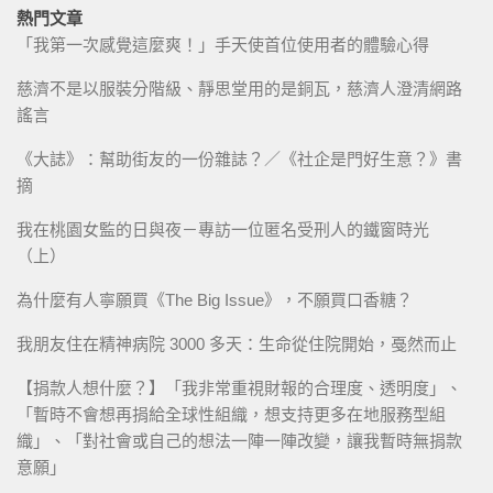
熱門文章
「我第一次感覺這麼爽！」手天使首位使用者的體驗心得
慈濟不是以服裝分階級、靜思堂用的是銅瓦，慈濟人澄清網路
謠言
《大誌》：幫助街友的一份雜誌？／《社企是門好生意？》書
摘
我在桃園女監的日與夜－專訪一位匿名受刑人的鐵窗時光
（上）
為什麼有人寧願買《The Big Issue》，不願買口香糖？
我朋友住在精神病院 3000 多天：生命從住院開始，戞然而止
【捐款人想什麼？】「我非常重視財報的合理度、透明度」、
「暫時不會想再捐給全球性組織，想支持更多在地服務型組
織」、「對社會或自己的想法一陣一陣改變，讓我暫時無捐款
意願」