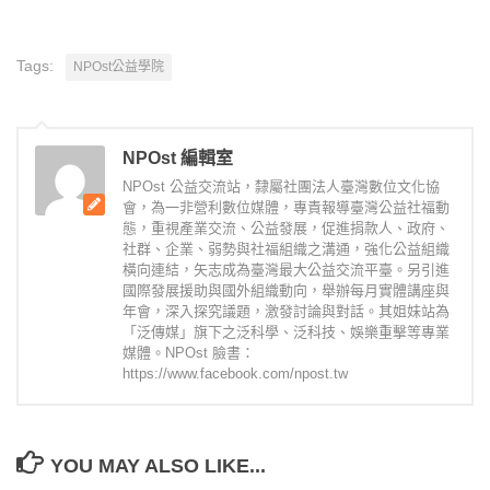
Tags:
NPOst公益學院
NPOst 編輯室
NPOst 公益交流站，隸屬社團法人臺灣數位文化協
會，為一非營利數位媒體，專責報導臺灣公益社福動
態，重視產業交流、公益發展，促進捐款人、政府、
社群、企業、弱勢與社福組織之溝通，強化公益組織
橫向連結，矢志成為臺灣最大公益交流平臺。另引進
國際發展援助與國外組織動向，舉辦每月實體講座與
年會，深入探究議題，激發討論與對話。其姐妹站為
「泛傳媒」旗下之泛科學、泛科技、娛樂重擊等專業
媒體。NPOst 臉書：
https://www.facebook.com/npost.tw
YOU MAY ALSO LIKE...