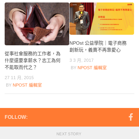
NPOst 公益學院｜電子商務
創新玩，義賣不再靠愛心
從事社會服務的工作者，為
3 3 月, 2017
什麼還要拿薪水？志工為何
不能取而代之？
BY
NPOST 編輯室
27 11 月, 2015
BY
NPOST 編輯室
FOLLOW:
NEXT STORY