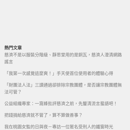
熱門文章
慈濟不是以服裝分階級、靜思堂用的是銅瓦，慈濟人澄清網路
謠言
「我第一次感覺這麼爽！」手天使首位使用者的體驗心得
「財團法人法」三讀通過卻排除宗教團體，是否讓宗教團體無
法可管？
公益組織專家：一窩蜂批評慈濟之前，先釐清流言蜚語吧！
把錢捐給慈濟就不管了，算不算做善事？
我在桃園女監的日與夜－專訪一位匿名受刑人的鐵窗時光