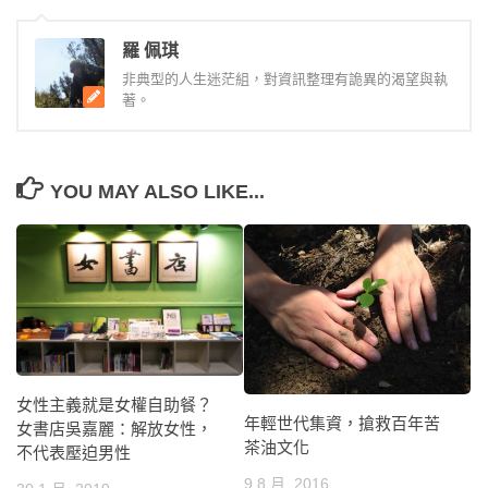
羅 佩琪
非典型的人生迷茫組，對資訊整理有詭異的渴望與執
著。
YOU MAY ALSO LIKE...
女性主義就是女權自助餐？
年輕世代集資，搶救百年苦
女書店吳嘉麗：解放女性，
茶油文化
不代表壓迫男性
9 8 月, 2016