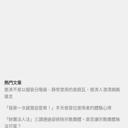
熱門文章
慈濟不是以服裝分階級、靜思堂用的是銅瓦，慈濟人澄清網路
謠言
「我第一次感覺這麼爽！」手天使首位使用者的體驗心得
「財團法人法」三讀通過卻排除宗教團體，是否讓宗教團體無
法可管？