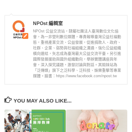
NPOst 編輯室
NPOst 公益交流站，隸屬社團法人臺灣數位文化協
會，為一非營利數位媒體，專責報導臺灣公益社福動
態，重視產業交流、公益發展，促進捐款人、政府、
社群、企業、弱勢與社福組織之溝通，強化公益組織
橫向連結，矢志成為臺灣最大公益交流平臺。另引進
國際發展援助與國外組織動向，舉辦實體講座與年
會，深入探究議題，激發討論與對話。其姐妹站為
「泛傳媒」旗下之泛科學、泛科技、娛樂重擊等專業
媒體。臉書：https://www.facebook.com/npost.tw
YOU MAY ALSO LIKE...