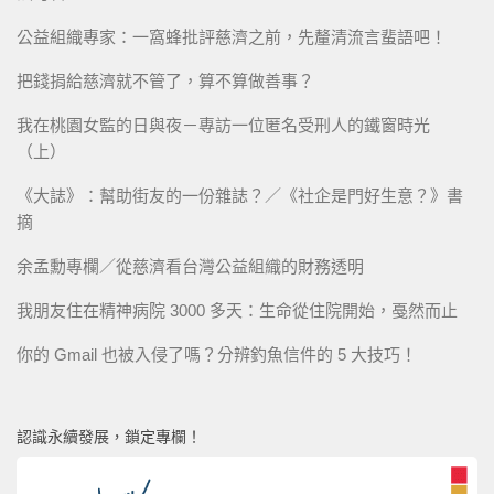
公益組織專家：一窩蜂批評慈濟之前，先釐清流言蜚語吧！
把錢捐給慈濟就不管了，算不算做善事？
我在桃園女監的日與夜－專訪一位匿名受刑人的鐵窗時光
（上）
《大誌》：幫助街友的一份雜誌？／《社企是門好生意？》書
摘
余孟勳專欄／從慈濟看台灣公益組織的財務透明
我朋友住在精神病院 3000 多天：生命從住院開始，戞然而止
你的 Gmail 也被入侵了嗎？分辨釣魚信件的 5 大技巧！
認識永續發展，鎖定專欄！