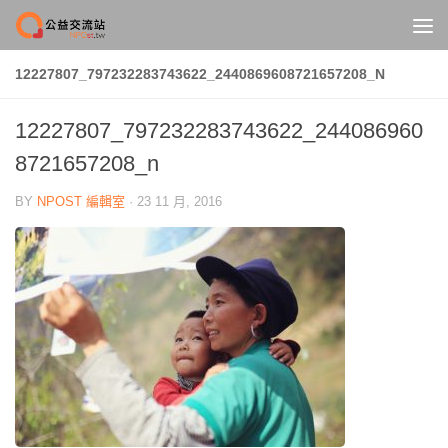
Skip to content
12227807_797232283743622_2440869608721657208_N
12227807_797232283743622_244086960
8721657208_n
BY
NPOST 編輯室
·
23 11 月, 2016