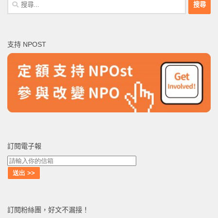
搜
尋
關
鍵
支持 NPOST
字:
訂閱電子報
訂閱粉絲團，好文不漏接！