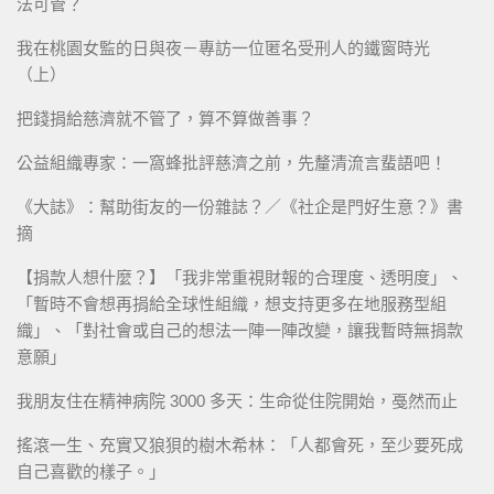
法可管？
我在桃園女監的日與夜－專訪一位匿名受刑人的鐵窗時光
（上）
把錢捐給慈濟就不管了，算不算做善事？
公益組織專家：一窩蜂批評慈濟之前，先釐清流言蜚語吧！
《大誌》：幫助街友的一份雜誌？／《社企是門好生意？》書
摘
【捐款人想什麼？】「我非常重視財報的合理度、透明度」、
「暫時不會想再捐給全球性組織，想支持更多在地服務型組
織」、「對社會或自己的想法一陣一陣改變，讓我暫時無捐款
意願」
我朋友住在精神病院 3000 多天：生命從住院開始，戞然而止
搖滾一生、充實又狼狽的樹木希林：「人都會死，至少要死成
自己喜歡的樣子。」