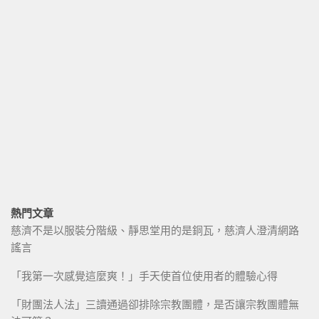
熱門文章
慈濟不是以服裝分階級、靜思堂用的是銅瓦，慈濟人澄清網路
謠言
「我第一次感覺這麼爽！」手天使首位使用者的體驗心得
「財團法人法」三讀通過卻排除宗教團體，是否讓宗教團體無