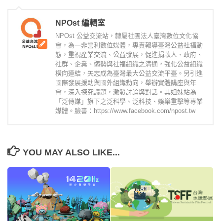
NPOst 編輯室
NPOst 公益交流站，隸屬社團法人臺灣數位文化協
會，為一非營利數位媒體，專責報導臺灣公益社福動
態，重視產業交流、公益發展，促進捐款人、政府、
社群、企業、弱勢與社福組織之溝通，強化公益組織
橫向連結，矢志成為臺灣最大公益交流平臺。另引進
國際發展援助與國外組織動向，舉辦實體講座與年
會，深入探究議題，激發討論與對話。其姐妹站為
「泛傳媒」旗下之泛科學、泛科技、娛樂重擊等專業
媒體。臉書：https://www.facebook.com/npost.tw
YOU MAY ALSO LIKE...