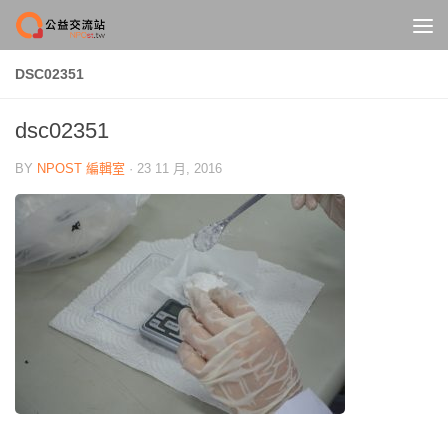
Skip to content
DSC02351
dsc02351
BY
NPOST 編輯室
·
23 11 月, 2016