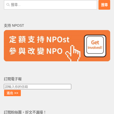
搜
尋
關
鍵
支持 NPOST
字:
訂閱電子報
訂閱粉絲團，好文不漏接！