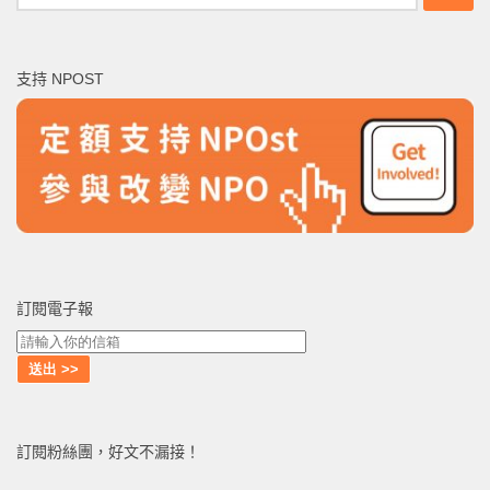
尋
關
鍵
支持 NPOST
字:
訂閱電子報
訂閱粉絲團，好文不漏接！