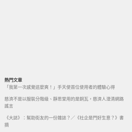
熱門文章
「我第一次感覺這麼爽！」手天使首位使用者的體驗心得
慈濟不是以服裝分階級、靜思堂用的是銅瓦，慈濟人澄清網路
謠言
《大誌》：幫助街友的一份雜誌？／《社企是門好生意？》書
摘