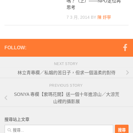
嗎？（上）——NPO定位再
思考
7 3 月, 2014
BY
陳 妤寧
FOLLOW:
NEXT STORY
林立青專欄／私娼的苦日子，但求一個溫柔的對待
PREVIOUS STORY
SONYA 專欄【索瑪花開】送一個十年進涼山／大涼荒
山裡的攝影展
搜尋站上文章
搜