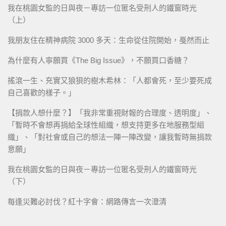
我在桃園女監的日與夜－專訪一位匿名受刑人的鐵窗時光
（上）
我朋友住在精神病院 3000 多天：生命從住院開始，戞然而止
為什麼有人寧願買《The Big Issue》，不願買口香糖？
搖滾一生、充實又狼狽的樹木希林：「人都會死，至少要死成
自己喜歡的樣子。」
【捐款人想什麼？】「我非常重視財報的合理度、透明度」、
「暫時不會想再捐給全球性組織，想支持更多在地服務型組
織」、「對社會或自己的想法一陣一陣改變，讓我暫時無捐款
意願」
我在桃園女監的日與夜－專訪一位匿名受刑人的鐵窗時光
（下）
每逢災難必討伐？紅十字會：網路傳言一次澄清