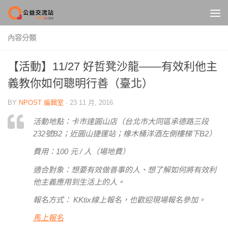
Skip to content
內容分類
【活動】11/27 好哲凳沙龍——有效利他主
義教你如何聰明行善（臺北）
BY
NPOST 編輯室
·
23 11 月, 2016
活動地點：卡市達圓山店（台北市大同區承德路三段
232號B2；近圓山捷運站；橡木桶洋酒左側樓梯下B2）
費用：100 元 / 人（場地費）
適合對象：想要有效做善事的人、想了解如何將有效利
他主義應用到生活上的人。
報名方式： KKtix線上報名，也歡迎現場報名參加。
馬上報名