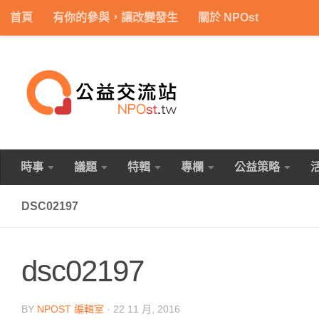
首頁
有你的參與，讓改變發生
關於 NPOst
Skip to content
時事
議題
特輯
專欄
公益策略
DSC02197
dsc02197
BY
NPOST 編輯室
·
22 11 月, 2016