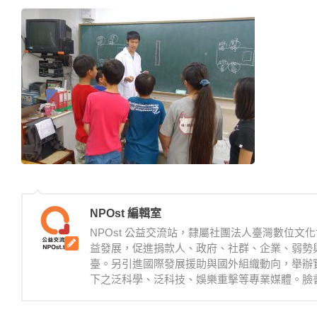
NPOst 編輯室
NPOst 公益交流站，隸屬社團法人臺灣數位
益發展，促進捐款人、政府、社群、企業、弱勢
臺。另引進國際發展援助與國外組織動向，舉辦
下之泛科學、泛科技、娛樂重擊等專業媒體。臉書：https://