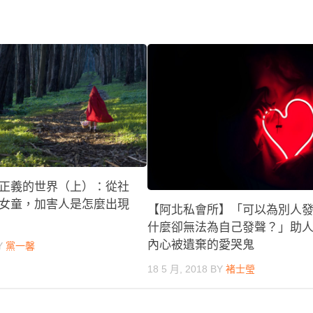
正義的世界（上）：從社
女童，加害人是怎麼出現
【阿北私會所】「可以為別人
什麼卻無法為自己發聲？」助
內心被遺棄的愛哭鬼
Y
黨一馨
18 5 月, 2018
BY
褚士瑩