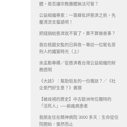
體，是否讓宗教團體無法可管？
公益組織專家：一窩蜂批評慈濟之前，先
釐清流言蜚語吧！
把錢捐給慈濟就不管了，算不算做善事？
我在桃園女監的日與夜－專訪一位匿名受
刑人的鐵窗時光（上）
余孟勳專欄／從慈濟看台灣公益組織的財
務透明
《大誌》：幫助街友的一份雜誌？／《社
企是門好生意？》書摘
【被歧視的歷史】中古歐洲地位獨特的
「活死人」──痲瘋病患者
我朋友住在精神病院 3000 多天：生命從住
院開始，戞然而止