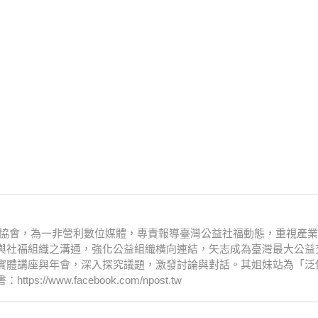
文化協會，為一非營利數位媒體，專責報導臺灣公益社福動態，重視產
與社福組織之溝通，強化公益組織橫向連結，矢志成為臺灣最大公益
實體講座與年會，深入探究議題，激發討論與對話。其姐妹站為「泛
www.facebook.com/npost.tw