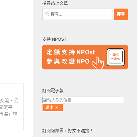
搜尋站上文章
搜
尋
關
鍵
支持 NPOST
字:
訂閱電子報
業交流、公
交流平
傳媒」旗
訂閱粉絲團，好文不漏接！