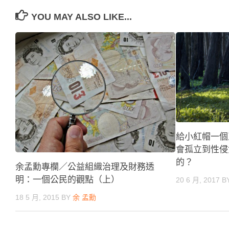
YOU MAY ALSO LIKE...
給小紅帽一個
會孤立到性侵
的？
余孟勳專欄／公益組織治理及財務透
明：一個公民的觀點（上）
20 6 月, 2017
B
18 5 月, 2015
BY
余 孟勳