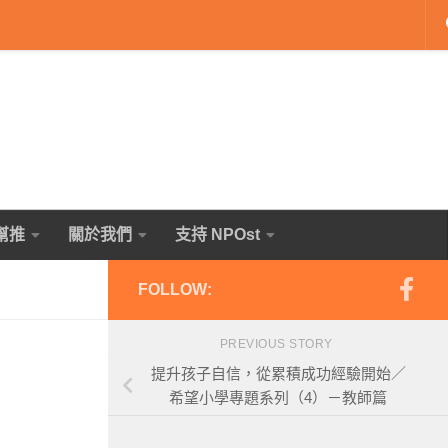
幫推
關於我們
支持 NPOst
FOLLOW:
PREVIOUS STORY
提升孩子自信，從累積成功經驗開始／
希望小學專題系列（4）－教師篇