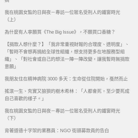
我在桃園女監的日與夜－專訪一位匿名受刑人的鐵窗時光
（上）
為什麼有人寧願買《The Big Issue》，不願買口香糖？
【捐款人想什麼？】「我非常重視財報的合理度、透明度」、
「暫時不會想再捐給全球性組織，想支持更多在地服務型組
織」、「對社會或自己的想法一陣一陣改變，讓我暫時無捐款
意願」
我朋友住在精神病院 3000 多天：生命從住院開始，戞然而止
搖滾一生、充實又狼狽的樹木希林：「人都會死，至少要死成
自己喜歡的樣子。」
我在桃園女監的日與夜－專訪一位匿名受刑人的鐵窗時光
（下）
背著道德十字架的業務員：NGO 街頭募款員的告白