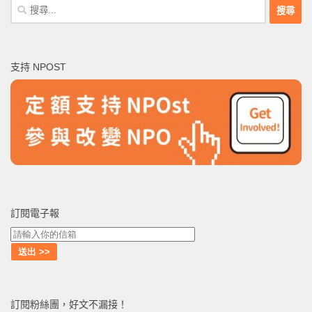
搜
尋
關
鍵
支持 NPOST
字:
訂閱電子報
訂閱粉絲團，好文不漏接！