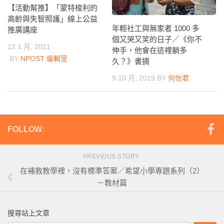
【活動幫推】「蒙特梭利的
高齡與失智照護」線上公益
年輕社工與無家者 1000 多
推廣講座
個又哭又笑的日子／《你不
12 1 月, 2021
伸手，他會在這裡躺多
BY
NPOST 編輯室
久？》書摘
9 10 月, 2019
BY
何怡君
FOLLOW:
PREVIOUS STORY
在補救教學裡，沒有標準答案／希望小學專題系列（2）
－教材篇
搜尋站上文章