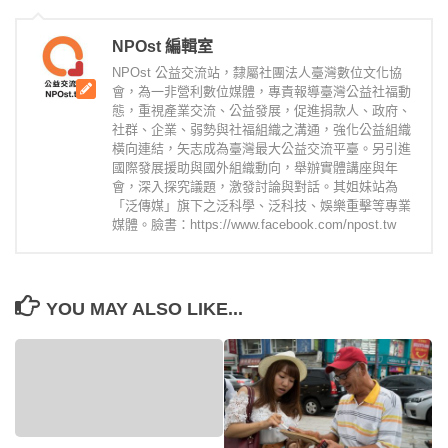
NPOst 編輯室
NPOst 公益交流站，隸屬社團法人臺灣數位文化協
會，為一非營利數位媒體，專責報導臺灣公益社福動
態，重視產業交流、公益發展，促進捐款人、政府、
社群、企業、弱勢與社福組織之溝通，強化公益組織
橫向連結，矢志成為臺灣最大公益交流平臺。另引進
國際發展援助與國外組織動向，舉辦實體講座與年
會，深入探究議題，激發討論與對話。其姐妹站為
「泛傳媒」旗下之泛科學、泛科技、娛樂重擊等專業
媒體。臉書：https://www.facebook.com/npost.tw
YOU MAY ALSO LIKE...