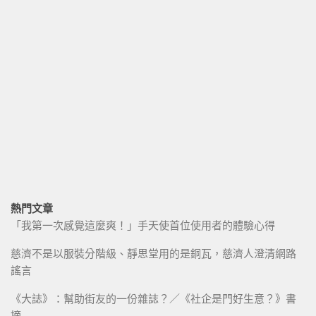
熱門文章
「我第一次感覺這麼爽！」手天使首位使用者的體驗心得
慈濟不是以服裝分階級、靜思堂用的是銅瓦，慈濟人澄清網路
謠言
《大誌》：幫助街友的一份雜誌？／《社企是門好生意？》書
摘