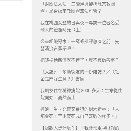
「財團法人法」三讀通過卻排除宗教團
體，是否讓宗教團體無法可管？
我在桃園女監的日與夜－專訪一位匿名受
刑人的鐵窗時光（上）
公益組織專家：一窩蜂批評慈濟之前，先
釐清流言蜚語吧！
把錢捐給慈濟就不管了，算不算做善事？
《大誌》：幫助街友的一份雜誌？／《社
企是門好生意？》書摘
我朋友住在精神病院 3000 多天：生命從住
院開始，戞然而止
搖滾一生、充實又狼狽的樹木希林：「人
都會死，至少要死成自己喜歡的樣子。」
【捐款人想什麼？】「我非常重視財報的