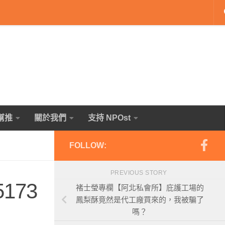
幫推
關於我們
支持 NPOst
FOLLOW:
PREVIOUS STORY
5173
褚士瑩專欄【阿北私會所】庇護工場的
鳳梨酥竟然是代工廠買來的，我被騙了
嗎？