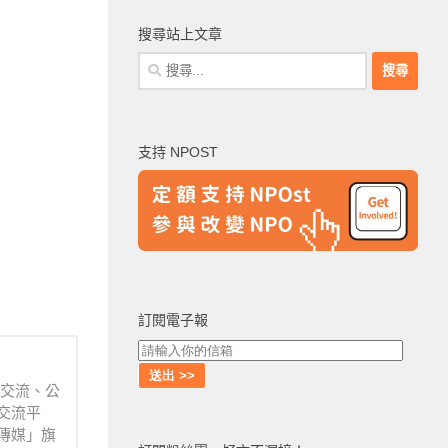
搜尋站上文章
搜
尋
關
鍵
支持 NPOST
字:
訂閱電子報
業交流、公
交流平
傳媒」旗