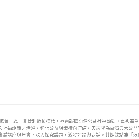
文化協會，為一非營利數位媒體，專責報導臺灣公益社福動態，重視產
與社福組織之溝通，強化公益組織橫向連結，矢志成為臺灣最大公益
實體講座與年會，深入探究議題，激發討論與對話。其姐妹站為「泛