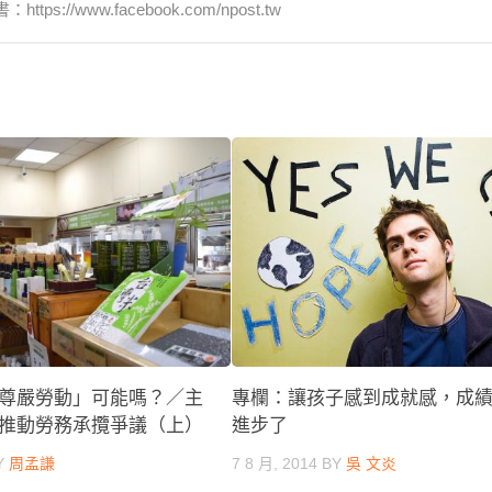
www.facebook.com/npost.tw
尊嚴勞動」可能嗎？／主
專欄：讓孩子感到成就感，成
推動勞務承攬爭議（上）
進步了
Y
周孟謙
7 8 月, 2014
BY
吳 文炎