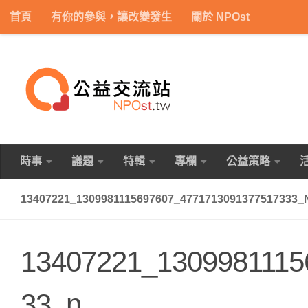
首頁
有你的參與，讓改變發生
關於 NPOst
Skip to content
時事
議題
特輯
專欄
公益策略
13407221_1309981115697607_4771713091377517333_
13407221_1309981115
33_n