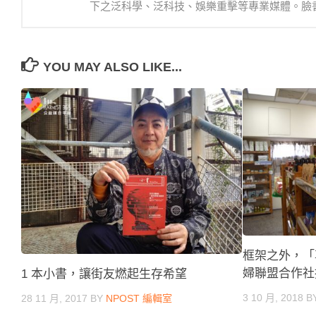
下之泛科學、泛科技、娛樂重擊等專業媒體。臉書：https://
YOU MAY ALSO LIKE...
框架之外，「
婦聯盟合作社
1 本小書，讓街友燃起生存希望
3 10 月, 2018
B
28 11 月, 2017
BY
NPOST 編輯室