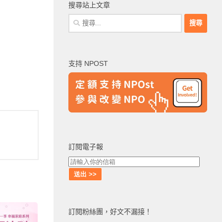
搜尋站上文章
搜
尋
關
鍵
支持 NPOST
字:
訂閱電子報
訂閱粉絲團，好文不漏接！