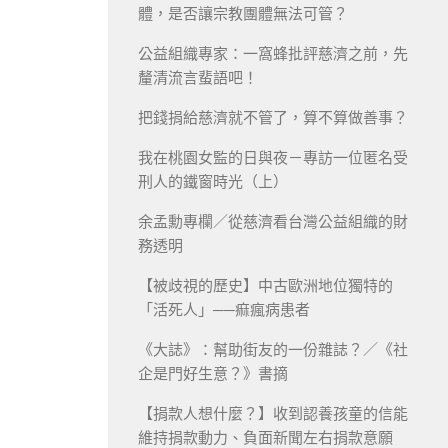
體，是否讓宗教團體無法可管？
公益組織專家：一窩蜂批評慈濟之前，先
釐清流言蜚語吧！
把錢捐給慈濟就不管了，算不算做善事？
我在桃園女監的日與夜－專訪一位匿名受
刑人的鐵窗時光（上）
余孟勳專欄／從慈濟看台灣公益組織的財
務透明
【被歧視的歷史】中古歐洲地位獨特的
「活死人」──痲瘋病患者
《大誌》：幫助街友的一份雜誌？／《社
企是門好生意？》書摘
【捐款人想什麼？】收到認養孩童的信能
維持捐款動力、負面新聞左右捐款意願