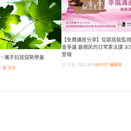
【免費講座分享】從鄰居裝監
會爭議 最親民的日常憲法課 3/
登場
，攜手拉拔弱勢學童
12 3 月, 2025
BY
NPOST 編輯室
Y
吳 文炎