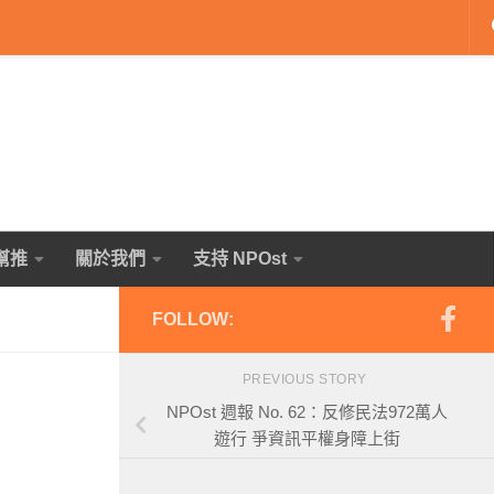
幫推
關於我們
支持 NPOst
FOLLOW:
PREVIOUS STORY
NPOst 週報 No. 62：反修民法972萬人
遊行 爭資訊平權身障上街