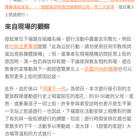
擇權還給家長」、「婚姻家庭制度改變需經公投」等三大訴求
，號召萬人
上凱道遊行。
來自現場的觀察
發起單位下福盟在組織名稱、遊行活動中盡量去宗教化，例如
在
行前注意事項
提醒「此為公民行動，請勿使用任何宗教用詞
或出現各團體旗幟」；但，當筆者在現場隨機訪問民眾上街的
原因時，清一色仍與信仰有關，不論是與教友相約到場、或在
教會的宣導動員下一起搭遊覽車北上，
這篇PNN的報導
也可以
看到更多上街的原因訪談。
此外，由於係以「
守護下一代
」為號召，本次遊行吸引到的主
要族群是運動遊行史上相當陌生的面孔：約30-50歲的父母，或
抱、或牽著孩子一同上街，許多參與者受訪時也表示是生平第
一次站上凱道遊行。也因此，下福盟在活動安排上相應對的做
了有別與一般街頭遊行的調整，包括：遊行時間安排在適合闔
家散步的下午，活動多以帶動跳、滾大球、《甜蜜的家庭》大
合唱等溫和的方式進行。