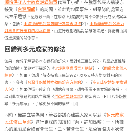
懶惰保守人士教育輔導聯盟
代表王小姐，在脫離包夾人牆後亦
接受《
台灣醒報
》的訪問，並針對包圍事件、糾察隊的處置方
式表示遺憾。
這幾段插曲，在網路上掀起的討論不亞於多元成家法案本
[2]
身，包括：
由法律觀點討論包圍行為是否違法
，
由哲學觀點討公權力
對集會遊行應有的根本保障
，由遊行規劃觀點討論維護法紀、捍衛自由與
促進溝通的關係等。
回歸到多元成家的修法
如果，你想了解更多本次遊行的訴求，反對修正民法972、乃至於反性解
放的論述，請參考下福盟的《
守護家庭聯盟官方網站
》、《
開啟文化個人
網頁
》；如果，你想了解支持修正民法972，以及支持方對反對方的回
應，可參考《
台灣伴侶權益推動聯盟官方網站
》、《
多元成家婚姻平權懶
人包
》；如果你還不確定自己想站在哪邊，想多看看不同立場的論辯，可
以到此次議題的網路主戰場《
哲學哲學雞蛋糕
》的留言區、PTT八卦版搜
尋「多元成家」，了解更多不同的論點。[3]
同時，無論立場為何，筆者都誠心建議大家可以對《
多元成家
民法修正草案
》進行更深的閱讀和了解，詳加區辨：一、所擔
心的風險是否確實會發生，二、若會發生，是否實際與本次修