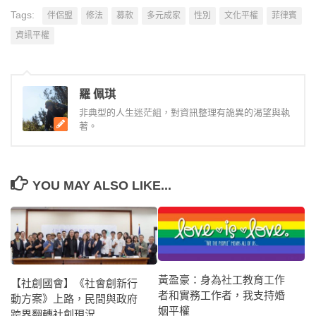
Tags:
伴侶盟
修法
募款
多元成家
性別
文化平權
菲律賓
資訊平權
羅 佩琪
非典型的人生迷茫組，對資訊整理有詭異的渴望與執
著。
YOU MAY ALSO LIKE...
黃盈豪：身為社工教育工作
【社創國會】《社會創新行
者和實務工作者，我支持婚
動方案》上路，民間與政府
姻平權
跨界翻轉社創現況