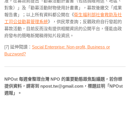
准，在募款前提出「勸募活動計畫書（包括捐贈用途、地區、
對象）」及「勸募活動財物使用計畫書」，募款後繳交「成果
報告書」；以上所有資料都公開在《
衛生福利部社會救助及社
工司公益勸募管理系統
》，供民眾查詢；反觀政府自行發起的
募款活動，目前反而沒有提供相關資訊的公開平台，僅能由政
府發布的簡略新聞稿得知片段資訊。
[7] 延伸閱讀：
Social Enterprise: Non-profit, Business or
Buzzword?
NPOst 每週會整理台灣 NPO 的重要動態跟焦點議題，若你想
提供資料，請寄到 npost.tw@gmail.com，標題註明「NPOst
週報」。