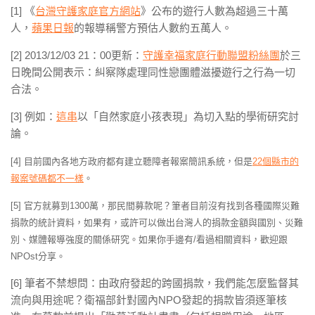
[1] 《
台灣守護家庭官方網站
》公布的遊行人數為超過三十萬
人，
蘋果日報
的報導稱警方預估人數約五萬人。
[2] 2013/12/03 21：00更新：
守護幸福家庭行動聯盟粉絲團
於三
日晚間公開表示：糾察隊處理同性戀團體滋擾遊行之行為一切
合法。
[3] 例如：
這串
以「自然家庭小孩表現」為切入點的學術研究討
論。
[4] 目前國內各地方政府都有建立聽障者報案簡訊系統，但是
22個縣市的
報案號碼都不一樣
。
[5] 官方就募到1300萬，那民間募款呢？筆者目前沒有找到各種國際災難
捐款的統計資料，如果有，或許可以做出台灣人的捐款金額與國別、災難
別、媒體報導強度的關係研究。如果你手邊有/看過相關資料，歡迎跟
NPOst分享。
[6] 筆者不禁想問：由政府發起的跨國捐款，我們能怎麼監督其
流向與用途呢？衛福部針對國內NPO發起的捐款皆須逐筆核