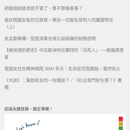
把錢捐給慈濟就不管了，算不算做善事？
我在桃園女監的日與夜－專訪一位匿名受刑人的鐵窗時光
（上）
余孟勳專欄／從慈濟看台灣公益組織的財務透明
【被歧視的歷史】中古歐洲地位獨特的「活死人」──痲瘋病患
者
我朋友住在精神病院 3000 多天：生命從住院開始，戞然而止
《大誌》：幫助街友的一份雜誌？／《社企是門好生意？》書
摘
認識永續發展，鎖定專欄！