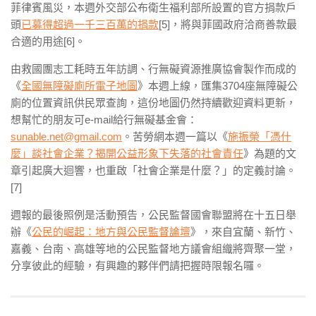
菲律賓風災，本週外交部公布衛生福利部所設置的官方捐款戶
頭
已募得超過一千三百萬的捐款
[5]，將與菲國政府洽商善款最
合適的用途[6]。
由救國團志工耗時五年訪調、行無礙資源推廣協會製作而成的
《
全國無障礙廁所電子地圖
》本週上線，匯集3704座無障礙公
廁的位置資訊供民眾查詢，這份地圖仍然持續歡迎資料更新，
想幫忙的朋友可e-mail給行無礙基金會：
sunable.net@gmail.com
。苦勞網本週一篇以《
施振榮「憑什
麼」談社會企業？揭開公益形象下失落的社會責任
》為題的文
章引起廣大迴響，也重啟「社會企業是什麼？」的定義討論。
[7]
週報的最後照例是活動預告，公民監督國會聯盟將在十五日舉
辦《
公民的崛起：地方與公民監督論壇
》，來自宜蘭、新竹、
嘉義、台南、高雄等地的公民監督地方議會組織將齊聚一堂，
分享彼此的經驗，有興趣的夥伴們請把握時限報名囉。