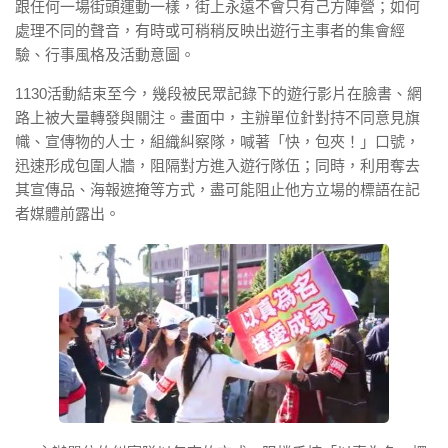
跟任何一場街頭運動一樣，街上永遠不會只有己方陣營；如何
處理不同的聲音，有時或可稍稍反映出遊行主事者的集會經
驗、行事風格及活動意圖。
1130活動結束至今，幾段被民眾記錄下的遊行影片在臉書、網
路上被大量轉發與關注。畫面中，主辦單位針對持不同意見旗
幟、宣傳物的人士，組織糾察隊，喊著「快，包夾！」口號，
迅速形成包圍人牆，阻隔對方進入遊行隊伍；同時，利用奪去
其宣傳品、海報遮掩等方式，盡可能阻止他方立場的標語在記
者媒體前露出。