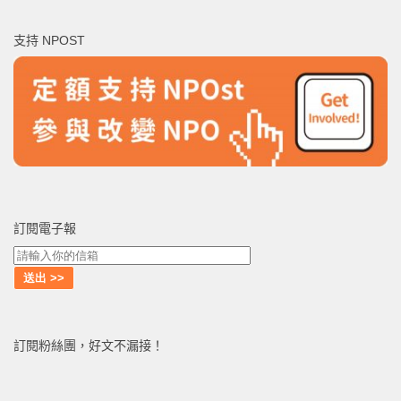
關
鍵
支持 NPOST
字:
訂閱電子報
訂閱粉絲團，好文不漏接！