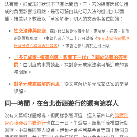
法有關，抑或現行狀況下已有此問題，三、若的確有因修法造
成的負面影響或風險，是否可藉由其他可入法的機制加以彌
補。推薦以下數篇以「草案解析」切入的文章供各位閱讀：
性交法律與家庭
：探討修法後對收養小孩、家屬制、通姦、亂倫
的影響與風險。（本篇作者亦於二十九日舉辦《
多元成家法案暨現
行身分法心得發表討論會
》，該會之影片將於近日上線）
「多元成家─道德崩壞、影響下一代」？關於法案的答客
問
：由制度的本質談起，探討多元成家法案可能造成的實
務問題。
對多元成家誤解的再思
：從文宣解析多元成家法案的常見
誤解。
同一時間，在台北街頭遊行的還有這群人
沒有大篇幅媒體報導，但同樣影響深遠，邁入第四年的
跨障別
身心障礙者串聯遊行
也在三十日下午登場。匯集千障權益行動
聯盟、中華民國聾人協會、伊甸社會福利基金會等四十餘個身