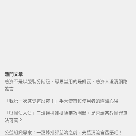
熱門文章
慈濟不是以服裝分階級、靜思堂用的是銅瓦，慈濟人澄清網路
謠言
「我第一次感覺這麼爽！」手天使首位使用者的體驗心得
「財團法人法」三讀通過卻排除宗教團體，是否讓宗教團體無
法可管？
公益組織專家：一窩蜂批評慈濟之前，先釐清流言蜚語吧！