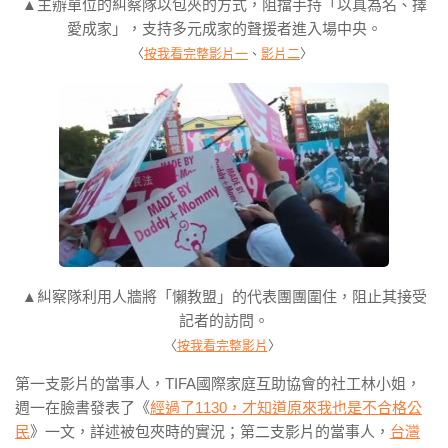
▲主辦單位的糾察隊以包夾的方式，阻擋手持「以真為名、擇
愛成家」，支持多元成家的聲援者進入場中央。
〈
按我看完整影片一
、
影片二
〉
▲糾察隊利用人牆將「懶教盟」的代表團團圍住，阻止其接受
記者的訪問。
〈
按我看完整影片
〉
第一支影片的當事人，TIFA國際家庭互助協會的社工林小姐，
週一在臉書發表了《
經過了1130，才知道原來我也是不合格公
民
》一文，詳述被包夾時的實況；第二支影片的當事人，
台灣