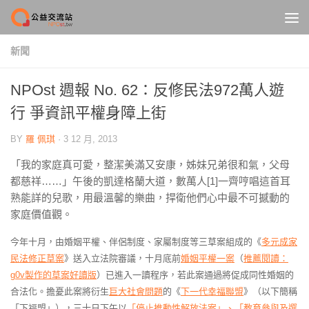
Skip to content
新聞
NPOst 週報 No. 62：反修民法972萬人遊
行 爭資訊平權身障上街
BY
羅 佩琪
·
3 12 月, 2013
「我的家庭真可愛，整潔美滿又安康，姊妹兄弟很和氣，父母
都慈祥……」午後的凱達格蘭大道，數萬人[1]一齊哼唱這首耳
熟能詳的兒歌，用最溫馨的樂曲，捍衛他們心中最不可撼動的
家庭價值觀。
今年十月，由婚姻平權、伴侶制度、家屬制度等三草案組成的《
多元成家
民法修正草案
》送入立法院審議，十月底前
婚姻平權一案
（
推薦閱讀：
g0v製作的草案好讀版
）已進入一讀程序，若此案通過將促成同性婚姻的
合法化。擔憂此案將衍生
巨大社會問題
的《
下一代幸福聯盟
》（以下簡稱
「下福盟」），三十日下午以
「停止推動性解放法案」、「教育參與及選