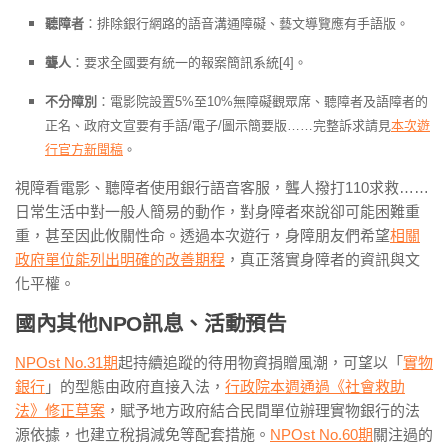
聽障者
：排除銀行網路的語音溝通障礙、藝文導覽應有手語版。
聾人
：要求全國要有統一的報案簡訊系統[4]。
不分障別
：電影院設置5%至10%無障礙觀眾席、聽障者及語障者的
正名、政府文宣要有手語/電子/圖示簡要版……完整訴求請見
本次遊
行官方新聞稿
。
視障看電影、聽障者使用銀行語音客服，聾人撥打110求救……
日常生活中對一般人簡易的動作，對身障者來說卻可能困難重
重，甚至因此攸關性命。透過本次遊行，身障朋友們希望
相關
政府單位能列出明確的改善期程
，真正落實身障者的資訊與文
化平權。
國內其他NPO訊息、活動預告
NPOst No.31期
起持續追蹤的待用物資捐贈風潮，可望以「
實物
銀行
」的型態由政府直接入法，
行政院本週通過《社會救助
法》修正草案
，賦予地方政府結合民間單位辦理實物銀行的法
源依據，也建立稅捐減免等配套措施。
NPOst No.60期
關注過的