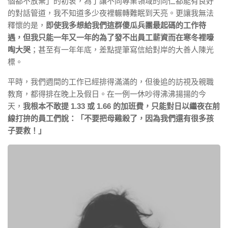
個都不放棄」的初衷，為了讓不同專業領域的同仁都能有良好
的對話管道，我不知道多少夜裡輾轉難眠到天亮。更讓我無法
釋懷的是，
即使我多想給我們這群傻瓜兵團最起碼的工作待
遇，但我只能一年又一年的為了發不出員工薪資而在寒冬裡嚎
啕大哭
；甚至有一年年底，差點提筆寫信給對岸的大善人陳光
標。
平時，我們週間的工作已經排得滿滿的，但後追的訪視及親職
教育，都得排在晚上及假日。在一例一休吵得沸沸揚揚的今
天，
我根本不敢提 1.33 或 1.66 的加班費，只能對日以繼夜在前
線打拚的員工們說：「不要把母雞殺了，因為我們還有很多孩
子要救！」