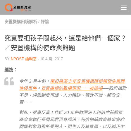
Skip to content
安置機構困境解析
/
評論
究竟要把孩子關起來，還是給他們一個家？
／安置機構的使命與難題
BY
NPOST 編輯室
·
10 4 月, 2017
編按：
今年 3 月中旬，
南投縣某少年安置機構遭舉報發生集體
性侵事件
。
安置機構的難堪現況一一被檢視
──政府補助
不足、評鑑制度可議、人力稀缺、管教不當、超收安
置⋯⋯
對此，從事反毒工作近 20 年的財團法人利伯他茲教育
基金會執行長周涵君現身說法。利伯他茲教育基金會的
關懷對象為監所受刑人、更生人及其家屬，以及誠正中