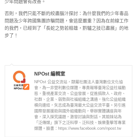
少年問題會有改善。
否則，我們只能不斷的絞盡腦汁探討：為什麼我們的少年毒品
問題及少年跨國集團詐騙問題，會這麼嚴重？因為在前線工作
的我們，已經到了「長蛇之勢若粗雄，黔驢之技已盡展」的地
步了！
NPOst 編輯室
NPOst 公益交流站，隸屬社團法人臺灣數位文化協
會，為一非營利數位媒體，專責報導臺灣公益社福動
態，重視產業交流、公益發展，促進捐款人、政府、
社群、企業、弱勢與社福組織之溝通，強化公益組織
橫向連結，矢志成為臺灣最大公益交流平臺。另引進
國際發展援助與國外組織動向，舉辦實體講座與年
會，深入探究議題，激發討論與對話。其姐妹站為
「泛傳媒」旗下之泛科學、泛科技、娛樂重擊等專業
媒體。臉書：https://www.facebook.com/npost.tw