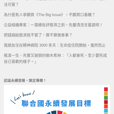
法可管？
為什麼有人寧願買《The Big Issue》，不願買口香糖？
公益組織專家：一窩蜂批評慈濟之前，先釐清流言蜚語吧！
把錢捐給慈濟就不管了，算不算做善事？
我朋友住在精神病院 3000 多天：生命從住院開始，戞然而止
搖滾一生、充實又狼狽的樹木希林：「人都會死，至少要死成
自己喜歡的樣子。」
認識永續發展，鎖定專欄！