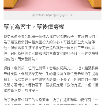
圖片來源／https://goo.gl/g6UUIB
幕前為案主，幕後傷勞權
我更永遠不會忘記第一個進入我們家園的孩子。當時的我們，
為了展現我們對中繼家園投入的決心，可說是傾全力來陪伴
他，但依舊發生孩子拿菜刀要追砍我們一位男社工老師的事
件，只因為這個男老師和他的主責女老師肚子餓，一起吃晚餐
沒約他，而大發脾氣。
還好，我們另一位同仁機警，發現廚房菜刀少一把，趕緊將男
老師支開，但那把菜刀硬生生的還是落在那位男老師的手提電
腦上。我以為這下子中繼家園是做不下去了，但同仁們一個個
依舊守著崗位，等待著下一個被認定是「教化有望」，但「情
緒控管不良」的孩子。
為了維護每位員工的人身安全，為了在逐漸轉型中仍保有「一