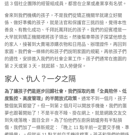
這 3 個社企團隊的經管組成員，都曾在企業或產業享有名號。
會來到我們機構的孩子，不是我們從矯正機關早就建立好關
係、做好準備的孩子，就是法官和保護官三挑四撿，覺得本性
善良、有教化成功、千拜託萬拜託的孩子。我們的迎賓禮是一
大早就到矯正機關裡將孩子領出，然後驅車帶孩子探望他想念
的家人，接著到大賣場添購衣物和日用品、辦理證件，再回到
家園。我們會一條條的和孩子們說明家園的規範，再依孩子們
的適性，安排進入我們的社會企業工作。孩子們通常在進園的
第 2 天或第 3 天，就起薪、加入勞健保。
家人、仇人？一夕之隔
為了讓孩子們能逐步回歸社會，我們採取的是「全員陪伴、低
度監控、高度管理」的半開放式政策
。通常不到一個月，孩子
整個氣質都變了。但一到第 2 個月可以開放手機後，我們的噩
夢也跟著開始了！不是半夜不睡、掛在網上，就是網路交友交
到失魂落魄、面目全非。為了怕他們在廚房鍋爐旁有半點損
傷，我們加了一條新規定：「晚上 11 點半前一定要交手機、準
備睡覺」。但就光 11 點半前交手機這檔事，孩子和我們的關係