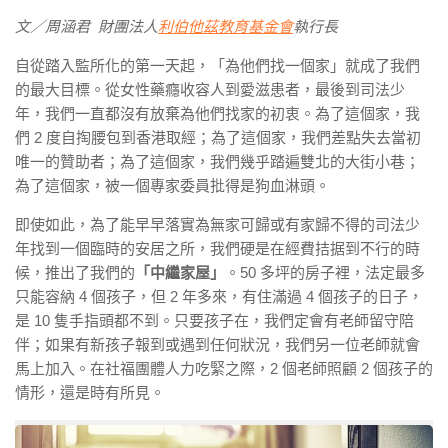
文／周涵君
財團法人
利伯他茲教育基金會
執行長
自從踏入監所化的第一天起，「為他們找一個家」就成了我們
的最大目標。從女性藥癮收容人到愛滋患者，最後到司法少
年，我們一直都沒有放棄為他們找家的初衷。為了這個家，我
們 2 度自掏腰包到香港取經；為了這個家，我們差點失去當初
唯一的贊助者；為了這個家，我們幾乎踏遍雙北的大街小巷；
為了這個家，被一個專家委員批得是狗血淋頭。
即使如此，為了能早早落實為無家可歸或有家歸不得的司法少
年找到一個臨時的安居之所，我們硬是在經費拮据到不行的時
候，推出了我們的
「中繼家屋」
。50 多坪的房子裡，法定最多
只能容納 4 個孩子，但 2 年多來，有住滿過 4 個孩子的日子，
是 10 隻手指頭都不到。只要孩子在，我們定會有老師留守陪
伴；如果有新孩子報到或遇到任何狀況，我們另一位老師就會
馬上加入。在社福團體人力吃緊之際，2 個老師照顧 2 個孩子的
情形，還是時有所見。