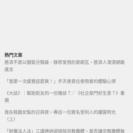
熱門文章
慈濟不是以服裝分階級、靜思堂用的是銅瓦，慈濟人澄清網路
謠言
「我第一次感覺這麼爽！」手天使首位使用者的體驗心得
《大誌》：幫助街友的一份雜誌？／《社企是門好生意？》書
摘
我在桃園女監的日與夜－專訪一位匿名受刑人的鐵窗時光
（上）
「財團法人法」三讀通過卻排除宗教團體，是否讓宗教團體無