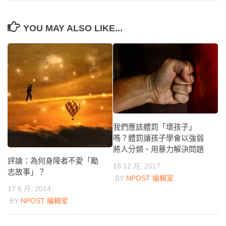
YOU MAY ALSO LIKE...
我們應該體罰「壞孩子」
嗎？體罰讓孩子學會以強弱
將人分類、用暴力解決問題
評論：為何身障者不愛「勵
18 12 月, 2017
志故事」？
BY
NPOST 編輯室
17 6 月, 2014
BY
NPOST 編輯室