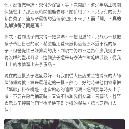
他，然後做筆錄、交付少保官，等下次開庭、進少年矯正機關
保護管束？那這段時間他能去哪？關係絕了，不只所有的努力
都白費了，連孩子最後的這個家也回不來了！
而「關」，真的
能解決得了問題嗎？
那次，看到孩子們哭得一把鼻涕、一把眼淚的，只能心一軟把
孩子帶回自己的家，希望能用愛來感化這個原本還不錯的孩
子。但警覺性已經算高的我，到現在仍想不通為什麼我幾乎一
晚沒睡的豎起耳朵，這個孩子還是有辦法在擦乾眼淚後，從我
山上的家偷溜出去拿毒品。
現在的這批孩子運氣最好，有我們從大飯店重金禮聘來的大師
級師傅調教，算是最穩定的一批。然而，好的時候他們會常把
「媽咪」掛在嘴邊，也會貼心的噓寒問暖，遇到要準時交出手
機、不要在房內抽菸時，又會不惜和我們交戰、罵髒話，甚至
表示為了捍衛他們半夜手機不離身邊的權益，揚言要搬出去
住！