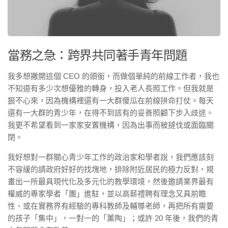
當務之急：跨界共同著手青年問題
我多想撇開這個 CEO 的頭銜，而做個單純的前線工作者，我也
不知道有多少次想優雅的轉身，投入老人長照工作。但我就是
狠不心來，因為機構裡還有一大群傻瓜在前線拼命打仗。每天
還有一大群的青少年，在得不到該有的妥善照顧下步入歧途。
我更不希望看到一家家安置機構，因為出事而被撻伐或面臨關
閉。
我好想對一群關心青少年工作的政治家和學者說，我們應該刻
不容緩的請政府好好的找塊地，排除附近居民的極力反對，規
畫出一所最具現代化及多元化的教學環境，然後邀請業界最有
權威的專家學者「團」進駐，並以高薪禮聘有理念又具前瞻
性、或在實務界有經驗的專科教師及輔導老師，再把所有需要
的孩子「集中」，一對一的「薰陶」；或許 20 年後，我們的青