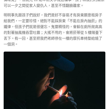
可以一夕之間從家人變仇人，甚至不惜翻臉離家。
明明事先跟孩子們說好，我們是好不容易才有房東願意租房子
給我們，一定要珍惜，絕對不能踩房東「不能在房內抽菸」的
鐵律，但孩子們就是很健忘。鬼靈精怪的，會躲在廁所爬高高
的對著抽風機吞雲吐霧；大搖不甩的，會將菸蒂從 5 樓陽臺下
丟下。有一回，甚至把我們老師停在一樓的摩托車椅墊給燒了
一個洞。