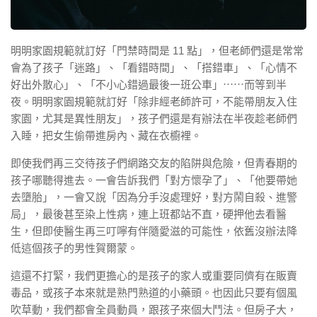
明明家園規範就訂好「門禁時間是 11 點」，但老師們還是常常
會為了孩子「迷路」、「看錯時間」、「搭錯車」、「心情不
好出外散心」、「不小心錯過最後一班公車」⋯⋯而等到半
夜。明明家園規範就訂好「除非經老師許可，不能帶朋友入住
家園，尤其是異性朋友」，孩子們還是有辦法在半夜趁老師們
入睡，把女生偷帶進房內、藏在衣櫥裡。
即使我們再三交待孩子們網路交友的陷阱與危險，但青春期的
孩子哪聽得進去。一會告訴我們「對方懷孕了」、「他要帶她
去墮胎」，一會又說「因為分手沒處理好，對方鬧自殺、進警
局」，最後甚至染上性病，連上班都站不直，硬押他去看醫
生，但即使醫生再三叮嚀有伴隨愛滋的可能性，依舊沒辦法降
低這個孩子的男性賀爾蒙。
這還不打緊，我們更擔心的是孩子的家人或重要同儕有在販賣
毒品，或孩子本來就是熟門熟道的小藥頭。也因此只要有個風
吹草動，我們都會全員動員，跟孩子來個大鬥法。但房子大，