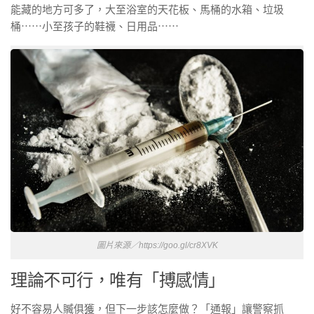
能藏的地方可多了，大至浴室的天花板、馬桶的水箱、垃圾
桶⋯⋯小至孩子的鞋襪、日用品⋯⋯
圖片來源／https://goo.gl/cr8XVK
理論不可行，唯有「搏感情」
好不容易人贓俱獲，但下一步該怎麼做？「通報」讓警察抓