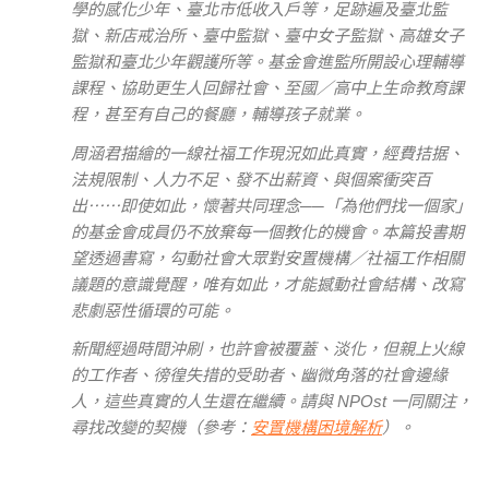
學的感化少年、臺北市低收入戶等，足跡遍及臺北監
獄、新店戒治所、臺中監獄、臺中女子監獄、高雄女子
監獄和臺北少年觀護所等。基金會進監所開設心理輔導
課程、協助更生人回歸社會、至國／高中上生命教育課
程，甚至有自己的餐廳，輔導孩子就業。
周涵君描繪的一線社福工作現況如此真實，經費拮据、
法規限制、人力不足、發不出薪資、與個案衝突百
出⋯⋯即使如此，懷著共同理念──「為他們找一個家」
的基金會成員仍不放棄每一個教化的機會。本篇投書期
望透過書寫，勾動社會大眾對安置機構／社福工作相關
議題的意識覺醒，唯有如此，才能撼動社會結構、改寫
悲劇惡性循環的可能。
新聞經過時間沖刷，也許會被覆蓋、淡化，但親上火線
的工作者、徬徨失措的受助者、幽微角落的社會邊緣
人，這些真實的人生還在繼續。請與 NPOst 一同關注，
尋找改變的契機（參考：
安置機構困境解析
）。