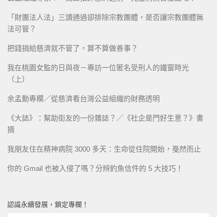
「財團法人法」三讀通過卻排除宗教團體，是否讓宗教團體無
法可管？
把錢捐給慈濟就不管了，算不算做善事？
我在桃園女監的日與夜－專訪一位匿名受刑人的鐵窗時光
（上）
余孟勳專欄／從慈濟看台灣公益組織的財務透明
《大誌》：幫助街友的一份雜誌？／《社企是門好生意？》書
摘
我朋友住在精神病院 3000 多天：生命從住院開始，戞然而止
你的 Gmail 也被入侵了嗎？分辨釣魚信件的 5 大技巧！
認識永續發展，鎖定專欄！