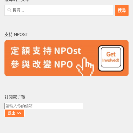
搜
尋
關
鍵
支持 NPOST
字:
訂閱電子報