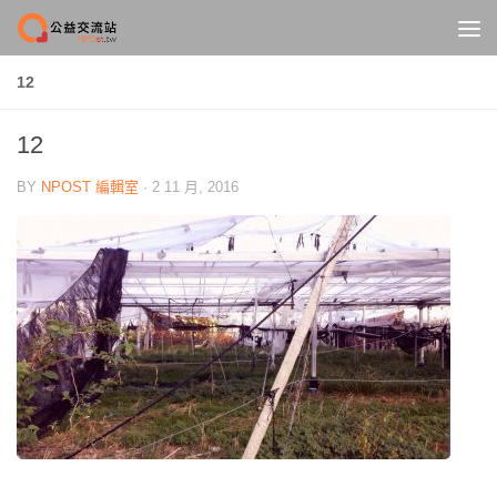
Skip to content
12
12
BY
NPOST 編輯室
·
2 11 月, 2016