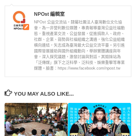
NPOst 編輯室
NPOst 公益交流站，隸屬社團法人臺灣數位文化協
會，為一非營利數位媒體，專責報導臺灣公益社福動
態，重視產業交流、公益發展，促進捐款人、政府、
社群、企業、弱勢與社福組織之溝通，強化公益組織
橫向連結，矢志成為臺灣最大公益交流平臺。另引進
國際發展援助與國外組織動向，舉辦實體講座與年
會，深入探究議題，激發討論與對話。其姐妹站為
「泛傳媒」旗下之泛科學、泛科技、娛樂重擊等專業
媒體。臉書：https://www.facebook.com/npost.tw
YOU MAY ALSO LIKE...