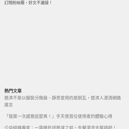
訂閱粉絲團，好文不漏接！
熱門文章
慈濟不是以服裝分階級、靜思堂用的是銅瓦，慈濟人澄清網路
謠言
「我第一次感覺這麼爽！」手天使首位使用者的體驗心得
公益組織專家：一窩蜂批評慈濟之前，先釐清流言蜚語吧！