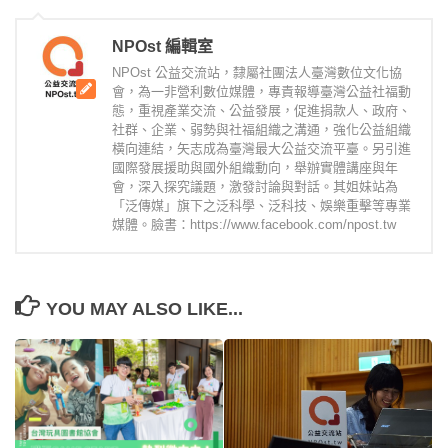
NPOst 編輯室
NPOst 公益交流站，隸屬社團法人臺灣數位文化協
會，為一非營利數位媒體，專責報導臺灣公益社福動
態，重視產業交流、公益發展，促進捐款人、政府、
社群、企業、弱勢與社福組織之溝通，強化公益組織
橫向連結，矢志成為臺灣最大公益交流平臺。另引進
國際發展援助與國外組織動向，舉辦實體講座與年
會，深入探究議題，激發討論與對話。其姐妹站為
「泛傳媒」旗下之泛科學、泛科技、娛樂重擊等專業
媒體。臉書：https://www.facebook.com/npost.tw
YOU MAY ALSO LIKE...