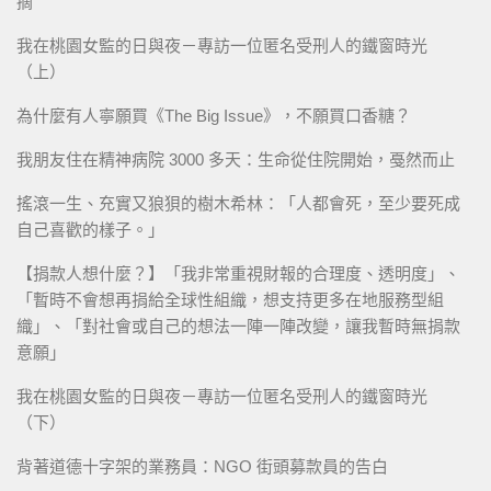
摘
我在桃園女監的日與夜－專訪一位匿名受刑人的鐵窗時光
（上）
為什麼有人寧願買《The Big Issue》，不願買口香糖？
我朋友住在精神病院 3000 多天：生命從住院開始，戞然而止
搖滾一生、充實又狼狽的樹木希林：「人都會死，至少要死成
自己喜歡的樣子。」
【捐款人想什麼？】「我非常重視財報的合理度、透明度」、
「暫時不會想再捐給全球性組織，想支持更多在地服務型組
織」、「對社會或自己的想法一陣一陣改變，讓我暫時無捐款
意願」
我在桃園女監的日與夜－專訪一位匿名受刑人的鐵窗時光
（下）
背著道德十字架的業務員：NGO 街頭募款員的告白