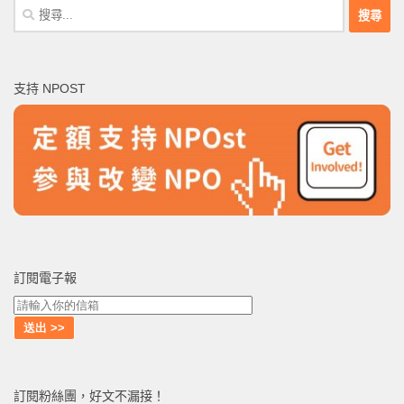
搜
尋
關
鍵
支持 NPOST
字:
訂閱電子報
訂閱粉絲團，好文不漏接！