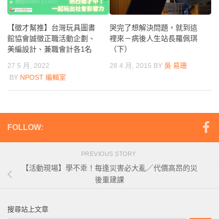
【徵才幫推】台灣玩具圖書
哭完了想解決問題，就到這
館協會誠徵正職活動企劃、
裡來－病後人生站長羅佩琪
美編設計、兼職會計各1名
（下）
27 5 月, 2022
28 4 月, 2015
BY
吳 易珊
BY
NPOST 編輯室
FOLLOW:
PREVIOUS STORY
【活動現場】學不乖！每逢災害必大亂／代價高昂的災
後重建課
搜尋站上文章