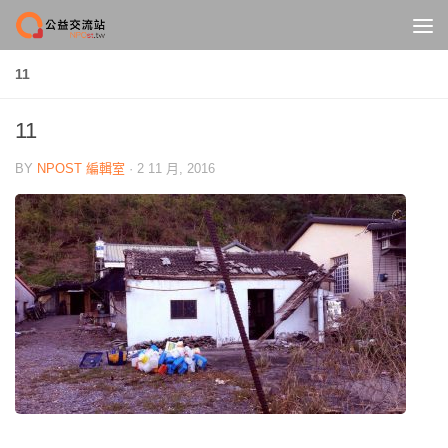
Skip to content
11
11
BY
NPOST 編輯室
·
2 11 月, 2016