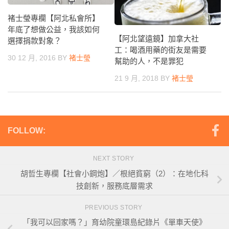
褚士瑩專欄【阿北私會所】
年底了想做公益，我該如何
【阿北望遠鏡】加拿大社
選擇捐款對象？
工：喝酒用藥的街友是需要
30 12 月, 2016
BY
褚士瑩
幫助的人，不是罪犯
21 9 月, 2018
BY
褚士瑩
FOLLOW:
NEXT STORY
胡哲生專欄【社會小鋼炮】／根絕貧窮（2）：在地化科
技創新，服務底層需求
PREVIOUS STORY
「我可以回家嗎？」育幼院童環島紀錄片《單車天使》