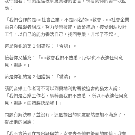
我仔細看了你的組織被網友質疑的留言，也看到你的第一次回
應：
「我們合作的是○○社會企業，不是同名的○○教會。○○社會企業
由身心障礙者組成，努力學習技能，放棄補助，接受網站設計
工作，以自己的能力養活自己，找回尊嚴，非常了不起。」
這是你犯的第 1 個錯誤：「否認」。
接著你又補充：「○○教會我們不熟悉，所以也不表達任何意
見，謝謝。」
這是你犯的第 2 個錯誤：「撇清」。
請問音樂工作者可不可以到奧地利對著被迫害的猶太人說：
「我們是音樂工作者，納粹黨我們不熟悉 ，所以不表達任何意
見，謝謝。曲譜趕快給我！」
問題有解決嗎？並沒有，這個提出的網友顯然更加不滿意了，
提出他的回應：
「我不會笨到在提出疑慮前，沒先去查他們後面的關係。我想