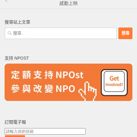
感動上映
搜尋站上文章
搜
尋
關
鍵
支持 NPOST
字:
訂閱電子報