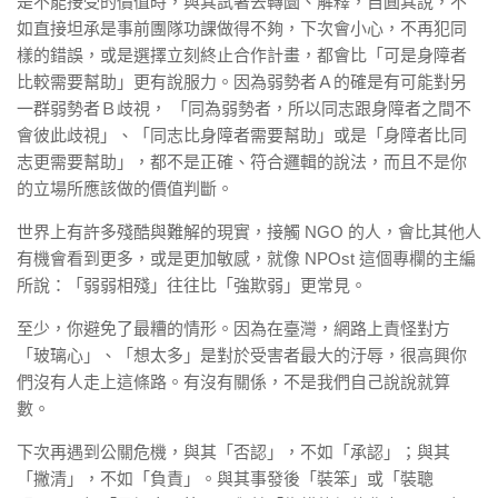
是不能接受的價值時，與其試著去轉圜、解釋，自圓其說，不
如直接坦承是事前團隊功課做得不夠，下次會小心，不再犯同
樣的錯誤，或是選擇立刻終止合作計畫，都會比「可是身障者
比較需要幫助」更有說服力。因為弱勢者Ａ的確是有可能對另
一群弱勢者Ｂ歧視， 「同為弱勢者，所以同志跟身障者之間不
會彼此歧視」、「同志比身障者需要幫助」或是「身障者比同
志更需要幫助」，都不是正確、符合邏輯的說法，而且不是你
的立場所應該做的價值判斷。
世界上有許多殘酷與難解的現實，接觸 NGO 的人，會比其他人
有機會看到更多，或是更加敏感，就像 NPOst 這個專欄的主編
所說：「弱弱相殘」往往比「強欺弱」更常見。
至少，你避免了最糟的情形。因為在臺灣，網路上責怪對方
「玻璃心」、「想太多」是對於受害者最大的汙辱，很高興你
們沒有人走上這條路。有沒有關係，不是我們自己說說就算
數。
下次再遇到公關危機，與其「否認」，不如「承認」；與其
「撇清」，不如「負責」。與其事發後「裝笨」或「裝聰