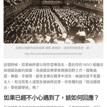
反猶太德國作曲家威廉·理察·華格納，深受希特勒喜愛。圖／
http://fcit.usf.edu/holocaust/arts/musreich.htm
這個時候，如果納粹黨以保存音樂為名，委託你的 NGO 組織去
與德國為敵的鄰國，為德國音樂學家開展田野工作，搜集曲
譜、樂器、手稿等，避免音樂在戰爭中流失，無論你是不是猶
太人，有沒有家人或朋友被納粹迫害，你有權利說「政治歸政
治、學術歸學術」嗎？
如果已經不小心遇到了，該如何回應？