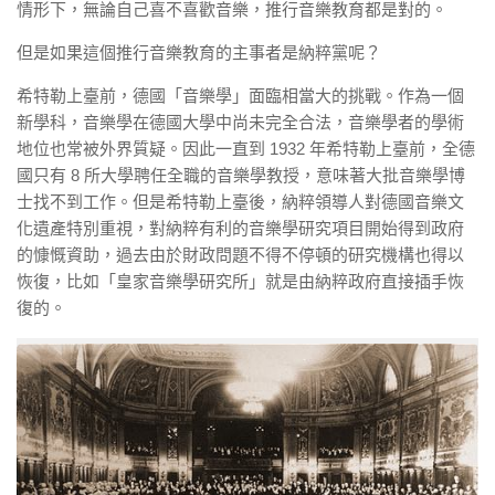
情形下，無論自己喜不喜歡音樂，推行音樂教育都是對的。
但是如果這個推行音樂教育的主事者是納粹黨呢？
希特勒上臺前，德國「音樂學」面臨相當大的挑戰。作為一個
新學科，音樂學在德國大學中尚未完全合法，音樂學者的學術
地位也常被外界質疑。因此一直到 1932 年希特勒上臺前，全德
國只有 8 所大學聘任全職的音樂學教授，意味著大批音樂學博
士找不到工作。但是希特勒上臺後，納粹領導人對德國音樂文
化遺產特別重視，對納粹有利的音樂學研究項目開始得到政府
的慷慨資助，過去由於財政問題不得不停頓的研究機構也得以
恢復，比如「皇家音樂學研究所」就是由納粹政府直接插手恢
復的。