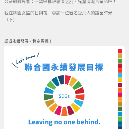
公益組織專家：一窩蜂批評慈濟之前，先釐清流言蜚語吧！
我在桃園女監的日與夜－專訪一位匿名受刑人的鐵窗時光
（下）
認識永續發展，鎖定專欄！