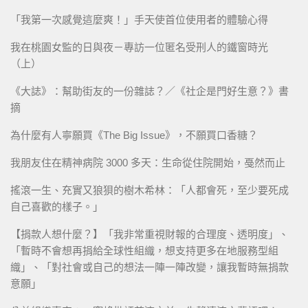
「我第一次感覺這麼爽！」手天使首位使用者的體驗心得
我在桃園女監的日與夜－專訪一位匿名受刑人的鐵窗時光
（上）
《大誌》：幫助街友的一份雜誌？／《社企是門好生意？》書
摘
為什麼有人寧願買《The Big Issue》，不願買口香糖？
我朋友住在精神病院 3000 多天：生命從住院開始，戞然而止
搖滾一生、充實又狼狽的樹木希林：「人都會死，至少要死成
自己喜歡的樣子。」
【捐款人想什麼？】「我非常重視財報的合理度、透明度」、
「暫時不會想再捐給全球性組織，想支持更多在地服務型組
織」、「對社會或自己的想法一陣一陣改變，讓我暫時無捐款
意願」