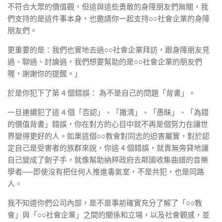
不符合大眾的價值觀，但這與這些勇敢的身障朋友們無關，我
們支持的是這件事本身，也邀請你一起支持○○社會企業的身障
朋友們。
更重要的是：我們也實地去過○○社會企業拜訪，跟身障朋友見
過、聊過、討論過，我們想要幫助的是○○社會企業的朋友們
喔，謝謝你的提醒。」
於是你犯下了第 4 個錯誤： 為不是自己的問題「背書」。
一旦連續犯了這 4 個「否認」、「撇清」、「愚昧」、「為錯
的價值背書」錯誤，你在對方的心目中就不再是個努力在讓世
界變得更好的人。如果這個○○教會對同志的迫害屬實，對於認
定自己是受害者的族群來說，你這 4 個錯誤，就責無旁貸地讓
自己變成了劊子手，就像幫助納粹政府去鄰國收集曲譜的音樂
學者──即使沒有把任何人推進毒氣室，不是共犯，也是同路
人。
我不知道你們公司內部，是不是事前確實充分了解了「○○教
會」與「○○社會企業」之間的關係和立場，以及社會觀感，並