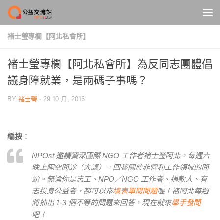
Skip to content
褚士瑩專欄【阿北私會所】
褚士瑩專欄【阿北私會所】為反同志團體倡
議身障就業，是兩碼子事嗎？
BY
褚士瑩
·
29 10 月, 2016
編按
：
NPOst 邀請資深國際 NGO 工作者褚士瑩阿北，每週六
晚上隔空問診（大誤），回答關於非營利工作領域的問
題。無論你是志工、NPO／NGO 工作者、捐款人、有
志投身公益者，都可以來
填表單問問題
喔！褚阿北每週
將抽出 1-3 個不等的問題來回答，現在就來
舉手發問
吧！