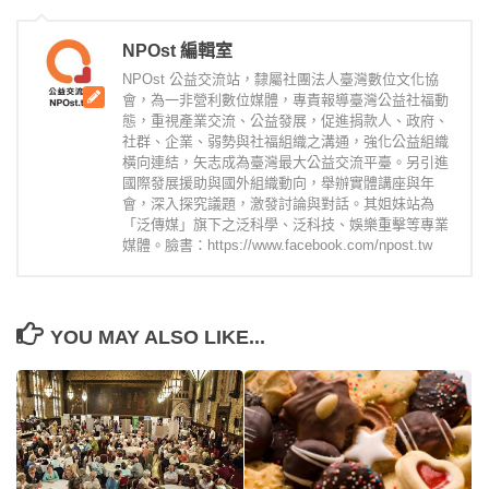
NPOst 編輯室
NPOst 公益交流站，隸屬社團法人臺灣數位文化協
會，為一非營利數位媒體，專責報導臺灣公益社福動
態，重視產業交流、公益發展，促進捐款人、政府、
社群、企業、弱勢與社福組織之溝通，強化公益組織
橫向連結，矢志成為臺灣最大公益交流平臺。另引進
國際發展援助與國外組織動向，舉辦實體講座與年
會，深入探究議題，激發討論與對話。其姐妹站為
「泛傳媒」旗下之泛科學、泛科技、娛樂重擊等專業
媒體。臉書：https://www.facebook.com/npost.tw
YOU MAY ALSO LIKE...