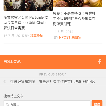
投稿：不是虐待呀！專業社
產業觀察／英國 Participle 協
工不只是陪伴身心障礙者在
助長者自決，互助圈 Circle
街頭賣餅乾
解決日常需要
11 3 月, 2014
16 7 月, 2015
BY
銀享全球
BY
NPOST 編輯室
FOLLOW:
PREVIOUS STORY
從倫理審議制度，看臺灣社會工作專業社群真正的困境
搜尋站上文章
搜