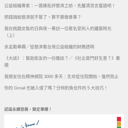
公益組織專家：一窩蜂批評慈濟之前，先釐清流言蜚語吧！
把錢捐給慈濟就不管了，算不算做善事？
我在桃園女監的日與夜－專訪一位匿名受刑人的鐵窗時光
（上）
余孟勳專欄／從慈濟看台灣公益組織的財務透明
《大誌》：幫助街友的一份雜誌？／《社企是門好生意？》書
摘
我朋友住在精神病院 3000 多天：生命從住院開始，戞然而止
你的 Gmail 也被入侵了嗎？分辨釣魚信件的 5 大技巧！
認識永續發展，鎖定專欄！