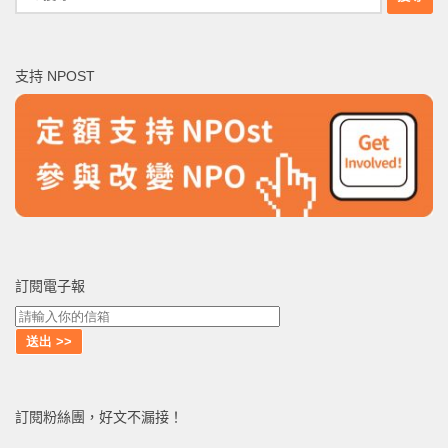
尋
關
鍵
支持 NPOST
字:
訂閱電子報
訂閱粉絲團，好文不漏接！