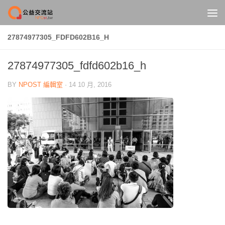
Skip to content
27874977305_FDFD602B16_H
27874977305_fdfd602b16_h
BY
NPOST 編輯室
·
14 10 月, 2016