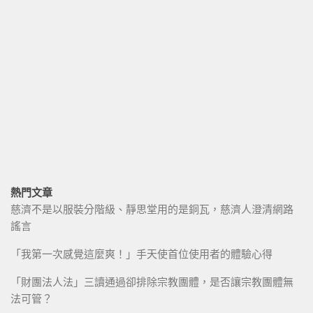
熱門文章
慈濟不是以服裝分階級、靜思堂用的是銅瓦，慈濟人澄清網路
謠言
「我第一次感覺這麼爽！」手天使首位使用者的體驗心得
「財團法人法」三讀通過卻排除宗教團體，是否讓宗教團體無
法可管？