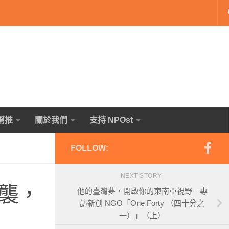
幫推
關於我們
支持 NPOst
FOLLOW:
NEXT STORY
襲，
他的臺灣夢，開啟你的東南亞視野－專
訪新創 NGO「One Forty （四十分之
一）」（上）