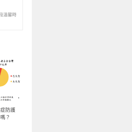
段溫馨時
智症防護
法嗎？