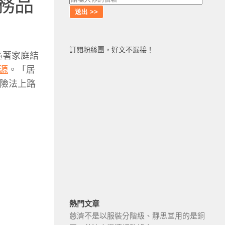
務品
訂閱粉絲團，好文不漏接！
隨著家庭結
源
。「居
保險法上路
熱門文章
慈濟不是以服裝分階級、靜思堂用的是銅