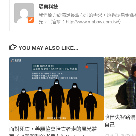
瑪帛科技
我們致力於滿足長輩心理的需求，透過瑪帛金孫
光。（官網：http://www.mabow.com.tw/）
YOU MAY ALSO LIKE...
陪伴失智路漫
自己
面對死亡，善願協會陪亡者走的風光體
22 6 月, 2022
B