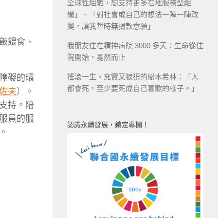
全球性組織，想支持更多在地服務型組
織」、「對社會或自己的想法一陣一陣改
變，讓我暫時無捐款意願」
飯餵食、
我朋友住在精神病院 3000 多天：生命從住
院開始，戞然而止
搖滾一生、充實又狼狽的樹木希林：「人
障礙的環
都會死，至少要死成自己喜歡的樣子。」
佐夫
）
。
支持。陪
服員的服
認識永續發展，鎖定專欄！
。