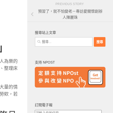
PREVIOUS STORY
預習了，就不怕變老－專訪愛關懷創辦
人陳麗珠
搜尋站上文章
搜
」
尋
關
鍵
人為樂的
支持 NPOST
字:
、整理床
大量的情
勞欸，若
訂閱電子報