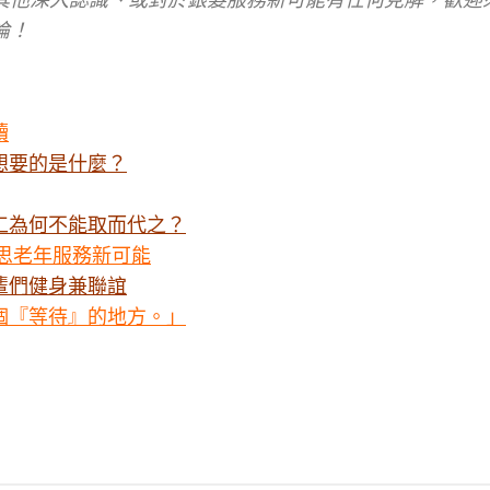
討論！
讀
想要的是什麼？
工為何不能取而代之？
集思老年服務新可能
輩們健身兼聯誼
個『等待』的地方。」