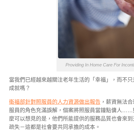
Providing In Home Care For Incont
當我們已經越來越關注老年生活的「幸福」，而不只
成就嗎？
衛福部針對照服員的人力資源做出報告
，薪資無法合
服員的角色充滿誤解，個案將照服員當鐘點傭人……
麼可以想見的是，他們所能提供的服務品質也會來到
疏失－這都是社會要共同承擔的成本。