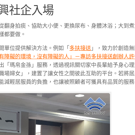
興社企入場
從翻身拍痰、協助大小便、更換尿布、身體沐浴；大到煮
樣都要做。
間單位提供解決方法。例如「
多扶接送
」，致力於創造無
有障礙的環境，沒有障礙的人」－專訪多扶接送創辦人許
出「瑪帛金孫」服務，透過視訊關切家中長輩給予身心理
職場婦女」，建置了讓女性之間彼此互助的平台。若將居
能減輕居服員的負擔，也讓被照顧者可獲具有品質的服務