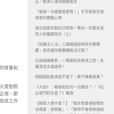
瓦，慈濟人澄清網路謠言
「我第一次感覺這麼爽！」手天使首位使
用者的體驗心得
我在桃園女監的日與夜－專訪一位匿名受
刑人的鐵窗時光（上）
「財團法人法」三讀通過卻排除宗教團
體，是否讓宗教團體無法可管？
公益組織專家：一窩蜂批評慈濟之前，先
釐清流言蜚語吧！
的尊重和
把錢捐給慈濟就不管了，算不算做善事？
大眾對照
《大誌》：幫助街友的一份雜誌？／《社
企是門好生意？》書摘
正視，那
造成工作
【捐款人想什麼？】「我非常重視財報的
合理度、透明度」、「暫時不會想再捐給