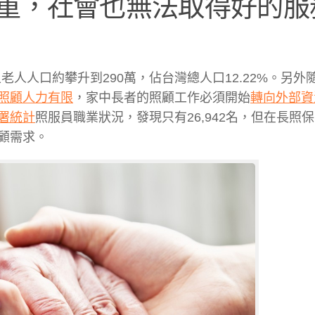
重，社會也無法取得好的服
上老人人口約攀升到290萬，佔台灣總人口12.22%。另外
照顧人力有限
，家中長者的照顧工作必須開始
轉向外部資
署統計
照服員職業狀況，發現只有26,942名，但在長照
顧需求。