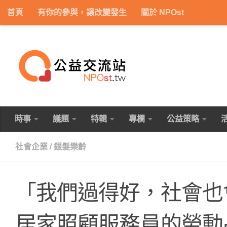
首頁
有你的參與，讓改變發生
關於 NPOst
Skip to content
時事
議題
特輯
專欄
公益策略
社會企業
/
銀髮樂齡
「我們過得好，社會也
居家照顧服務員的勞動