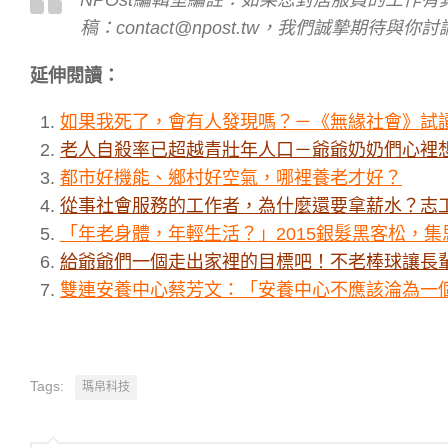
稿：contact@npost.tw，我們誠摯期待與你
延伸閱讀：
如果我死了，會有人發現嗎？－《無緣社會》試
老人自殺率已超越青壯年人口－爺爺奶奶們心裡
都市好機能、鄉村好空氣，哪裡養老才好？
從事社會服務的工作者，為什麼還要拿薪水？志
「年老身體，年輕生活？」2015銀髮黑客松，
給爺爺們一個走出家裡的目標吧！不老棒球讓長
雙連安養中心蔡芳文：「安養中心不應該淪為一
Tags:
瑪帛科技