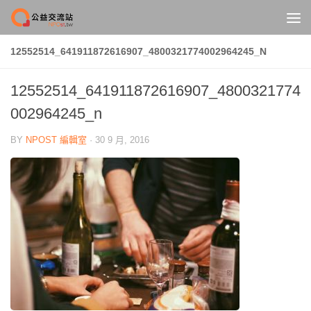
Skip to content
12552514_641911872616907_4800321774002964245_N
12552514_641911872616907_4800321774
002964245_n
BY
NPOST 編輯室
·
30 9 月, 2016