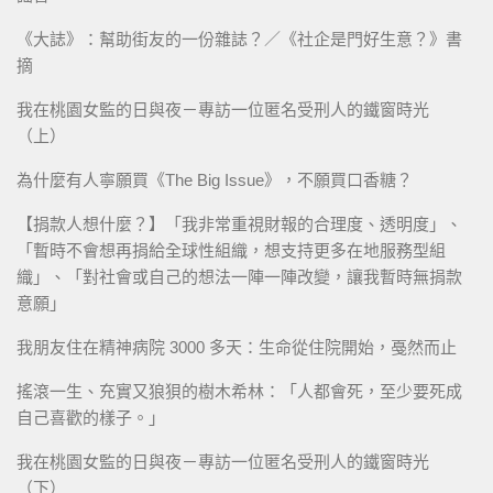
《大誌》：幫助街友的一份雜誌？／《社企是門好生意？》書
摘
我在桃園女監的日與夜－專訪一位匿名受刑人的鐵窗時光
（上）
為什麼有人寧願買《The Big Issue》，不願買口香糖？
【捐款人想什麼？】「我非常重視財報的合理度、透明度」、
「暫時不會想再捐給全球性組織，想支持更多在地服務型組
織」、「對社會或自己的想法一陣一陣改變，讓我暫時無捐款
意願」
我朋友住在精神病院 3000 多天：生命從住院開始，戞然而止
搖滾一生、充實又狼狽的樹木希林：「人都會死，至少要死成
自己喜歡的樣子。」
我在桃園女監的日與夜－專訪一位匿名受刑人的鐵窗時光
（下）