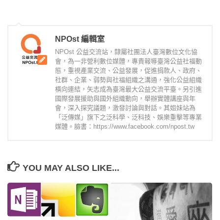
NPOst 編輯室
NPOst 公益交流站，隸屬社團法人臺灣數位文化協
會，為一非營利數位媒體，專責報導臺灣公益社福動
態，重視產業交流、公益發展，促進捐款人、政府、
社群、企業、弱勢與社福組織之溝通，強化公益組織
橫向連結，矢志成為臺灣最大公益交流平臺。另引進
國際發展援助與國外組織動向，舉辦實體講座與年
會，深入探究議題，激發討論與對話。其姐妹站為
「泛傳媒」旗下之泛科學、泛科技、娛樂重擊等專業
媒體。臉書：https://www.facebook.com/npost.tw
YOU MAY ALSO LIKE...