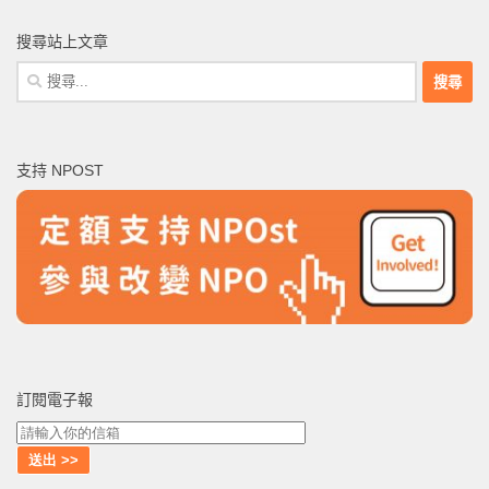
搜尋站上文章
搜
尋
關
鍵
支持 NPOST
字:
訂閱電子報