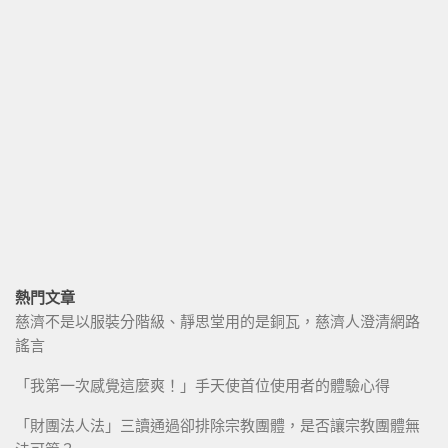
熱門文章
慈濟不是以服裝分階級、靜思堂用的是銅瓦，慈濟人澄清網路
謠言
「我第一次感覺這麼爽！」手天使首位使用者的體驗心得
「財團法人法」三讀通過卻排除宗教團體，是否讓宗教團體無