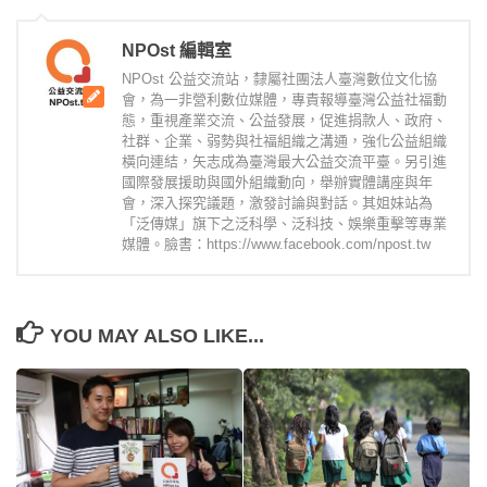
NPOst 編輯室
NPOst 公益交流站，隸屬社團法人臺灣數位文化協
會，為一非營利數位媒體，專責報導臺灣公益社福動
態，重視產業交流、公益發展，促進捐款人、政府、
社群、企業、弱勢與社福組織之溝通，強化公益組織
橫向連結，矢志成為臺灣最大公益交流平臺。另引進
國際發展援助與國外組織動向，舉辦實體講座與年
會，深入探究議題，激發討論與對話。其姐妹站為
「泛傳媒」旗下之泛科學、泛科技、娛樂重擊等專業
媒體。臉書：https://www.facebook.com/npost.tw
YOU MAY ALSO LIKE...