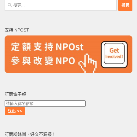
搜
尋
關
鍵
支持 NPOST
字:
訂閱電子報
訂閱粉絲團，好文不漏接！