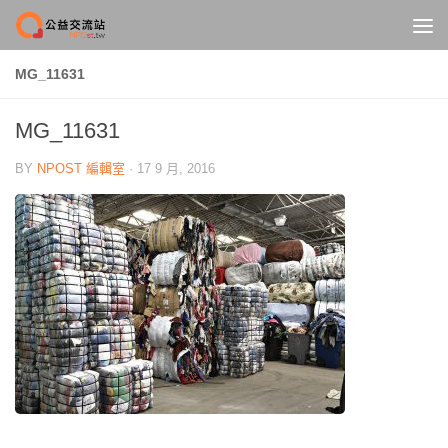
Skip to content
MG_11631
MG_11631
BY
NPOST 編輯室
·
17 9 月, 2016