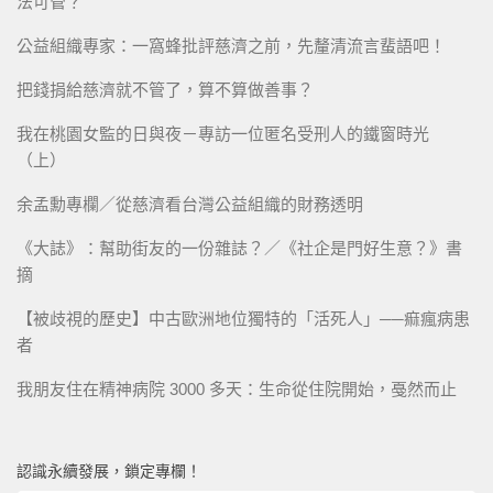
法可管？
公益組織專家：一窩蜂批評慈濟之前，先釐清流言蜚語吧！
把錢捐給慈濟就不管了，算不算做善事？
我在桃園女監的日與夜－專訪一位匿名受刑人的鐵窗時光
（上）
余孟勳專欄／從慈濟看台灣公益組織的財務透明
《大誌》：幫助街友的一份雜誌？／《社企是門好生意？》書
摘
【被歧視的歷史】中古歐洲地位獨特的「活死人」──痲瘋病患
者
我朋友住在精神病院 3000 多天：生命從住院開始，戞然而止
認識永續發展，鎖定專欄！