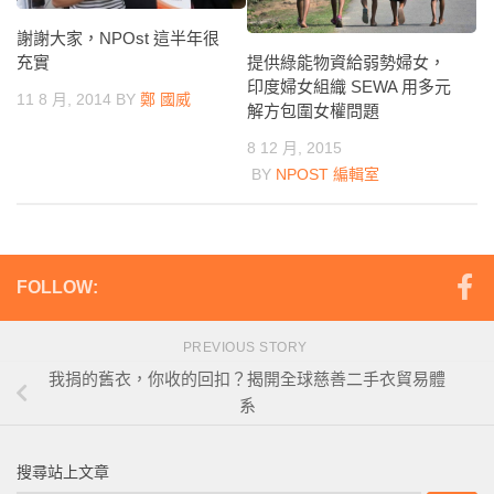
謝謝大家，NPOst 這半年很
提供綠能物資給弱勢婦女，
充實
印度婦女組織 SEWA 用多元
11 8 月, 2014
BY
鄭 國威
解方包圍女權問題
8 12 月, 2015
BY
NPOST 編輯室
FOLLOW:
PREVIOUS STORY
我捐的舊衣，你收的回扣？揭開全球慈善二手衣貿易體
系
搜尋站上文章