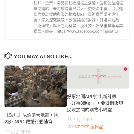
社群、企業、弱勢與社福組織之溝通，強化公益組織
橫向連結，矢志成為臺灣最大公益交流平臺。另引進
國際發展援助與國外組織動向，舉辦實體講座與年
會，深入探究議題，激發討論與對話。其姐妹站為
「泛傳媒」旗下之泛科學、泛科技、娛樂重擊等專業
媒體。臉書：https://www.facebook.com/npost.tw
YOU MAY ALSO LIKE...
好事地圖APP推出新計畫
「好事0距離」，要做攤販與
民眾之間的購物小精靈
【短訊】尼泊爾大地震，國
13 7 月, 2015
內外 NPO 救援行動速寫
BY
NPOST 編輯室
27 4 月, 2015