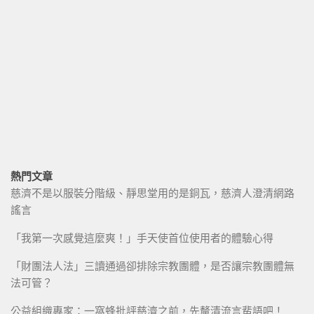
熱門文章
慈濟不是以服裝分階級、靜思堂用的是銅瓦，慈濟人澄清網路
謠言
「我第一次感覺這麼爽！」手天使首位使用者的體驗心得
「財團法人法」三讀通過卻排除宗教團體，是否讓宗教團體無
法可管？
公益組織專家：一窩蜂批評慈濟之前，先釐清流言蜚語吧！