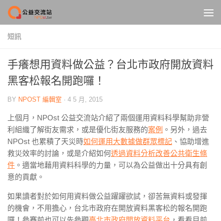
Skip to content
短訊
手癢想用資料做公益？台北市政府開放資料
黑客松報名開跑囉！
BY
NPOST 編輯室
·
4 5 月, 2015
上個月，NPOst 公益交流站介紹了兩個運用資料科學幫助非營
利組織了解街友需求，或是優化街友服務的
案例
。另外，過去
NPOst 也累積了天災時
如何運用大數據做群眾標記
、協助增進
救災效率的討論，或是介紹如何
透過資料分析改善公共衛生條
件
。適當地藉用資料科學的力量，可以為公益做出十分具有創
意的貢獻。
如果讀者對於如何用資料做公益躍躍欲試，卻苦無資料或發揮
的機會，不用擔心，台北市政府在開放資料黑客松的報名開跑
囉！參賽前也可以先參觀
臺北市政府開放資料平台
，看看目前