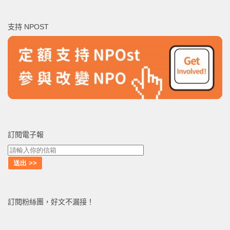
關
鍵
支持 NPOST
字:
訂閱電子報
訂閱粉絲團，好文不漏接！