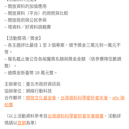
– 開放資料的加值應用
– 開放資料（平台）的爬梳與比較
– 開放政府與公民參與
– 壞資料／好資料挑戰賽
【活動獎項／獎金】
– 各主題評比最佳 1 至 3 個專案，頒予獎金三萬元到一萬元不
等。
– 報名截止後公告各組獲獎名額與獎金金額 （依參賽隊伍數調
整）。
– 總獎金新臺幣 18 萬元整。
主辦單位：臺北市政府資訊局
協辦單位：網絡行動科技
合作夥伴：
開放文化基金會
、
台灣資料科學愛好者年會
、
g0v 揪
松團
（以上活動資料參考自
台灣資料科學愛好者年會臉書
，活動詳
情請以
官網
為準）