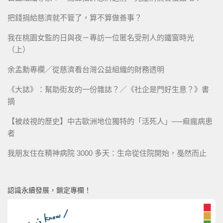
把錢捐給慈濟就不管了，算不算做善事？
我在桃園女監的日與夜－專訪一位匿名受刑人的鐵窗時光
（上）
余孟勳專欄／從慈濟看台灣公益組織的財務透明
《大誌》：幫助街友的一份雜誌？／《社企是門好生意？》書
摘
【被歧視的歷史】中古歐洲地位獨特的「活死人」──痲瘋病患
者
我朋友住在精神病院 3000 多天：生命從住院開始，戞然而止
認識永續發展，鎖定專欄！