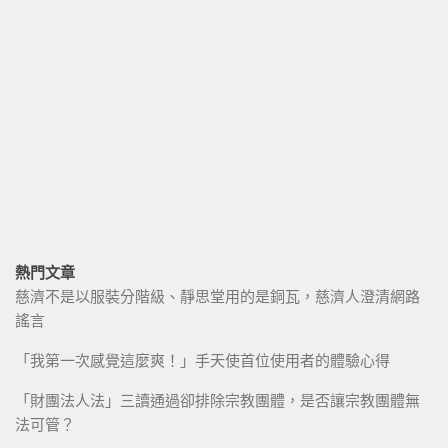
熱門文章
慈濟不是以服裝分階級、靜思堂用的是銅瓦，慈濟人澄清網路
謠言
「我第一次感覺這麼爽！」手天使首位使用者的體驗心得
「財團法人法」三讀通過卻排除宗教團體，是否讓宗教團體無
法可管？