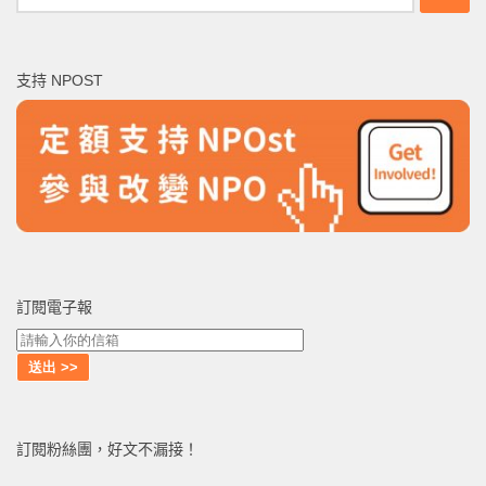
尋
關
鍵
支持 NPOST
字:
訂閱電子報
訂閱粉絲團，好文不漏接！