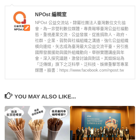
NPOst 編輯室
NPOst 公益交流站，隸屬社團法人臺灣數位文化協
會，為一非營利數位媒體，專責報導臺灣公益社福動
態，重視產業交流、公益發展，促進捐款人、政府、
社群、企業、弱勢與社福組織之溝通，強化公益組織
橫向連結，矢志成為臺灣最大公益交流平臺。另引進
國際發展援助與國外組織動向，舉辦實體講座與年
會，深入探究議題，激發討論與對話。其姐妹站為
「泛傳媒」旗下之泛科學、泛科技、娛樂重擊等專業
媒體。臉書：https://www.facebook.com/npost.tw
YOU MAY ALSO LIKE...