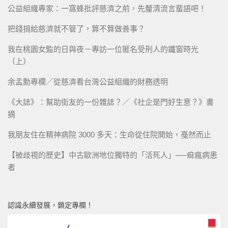
公益組織專家：一窩蜂批評慈濟之前，先釐清流言蜚語吧！
把錢捐給慈濟就不管了，算不算做善事？
我在桃園女監的日與夜－專訪一位匿名受刑人的鐵窗時光
（上）
余孟勳專欄／從慈濟看台灣公益組織的財務透明
《大誌》：幫助街友的一份雜誌？／《社企是門好生意？》書
摘
我朋友住在精神病院 3000 多天：生命從住院開始，戞然而止
【被歧視的歷史】中古歐洲地位獨特的「活死人」──痲瘋病患
者
認識永續發展，鎖定專欄！