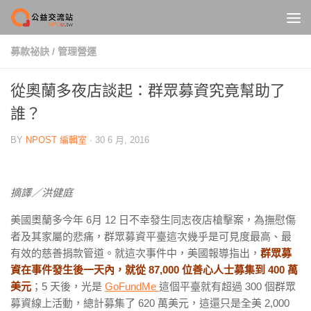
Skip to content
募款祕訣
/
管理營運
從奧蘭多夜店談起：群眾募資究竟幫助了
誰？
BY
NPOST 編輯室
·
30 6 月, 2016
摘譯／洪健庭
美國奧蘭多今年 6月 12 日不幸發生同志夜店槍擊案，為撫慰傷
者及其家屬的悲痛，群眾募資平臺這次幾乎是可見度最高、最
有效的慈善捐款管道。就這次事件中，美國報導指出，
群眾募
資在事件發生後一天內，就從 87,000 位善心人士募集到 400 萬
美元
；5 天後，光是
GoFundMe
這個平臺就有超過 300 個群眾
募資線上活動，總計募集了 620 萬美元，這還只是全美 2,000