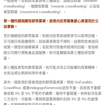
一般說來，目前群眾募資有三種類型：捐贈型群募（donation
crowdfunding）、報酬型群募（rewards crowdfunding）以及投
資型群募（investment crowdfunding）。
第一種所謂捐贈型群眾募資，就是向民眾募集愛心資源用於公
益事務。
至於報酬型的群眾募資，則是向民眾承諾將來可以取得回報，
又可細分為兩種情形；若該募資案並不順利，這類型就會退回
成第一類型的捐贈募資；若民眾付款後所取得的回報，是指新
創公司推行預售產品或服務，則可能轉變為第三種投資型群
募。
第三種投資型的群眾募資，則可能涉及公司股權的買賣轉移，
也有出資比例與利率的考量。
其中，捐款用於慈善用途的群眾募資案，例如 GoFundMe,
CrowdRise, 或者Indiegogo/Generosity這些平臺，目前各平臺都
會收取 0% 至 5% 不等的手續費，維持平臺營運。有時若涉及第
三方支付，可能每一筆捐款還要再額外扣除 3% 至 4% 的處理
費，若是跨國捐款可能扣得更多。