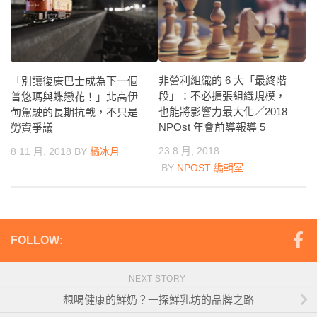
非營利組織的 6 大「最終階
「別讓復康巴士成為下一個
段」：不必擴張組織規模，
普悠瑪與蝶戀花！」北高伊
也能將影響力最大化／2018
甸駕駛的長期抗戰，不只是
NPOst 年會前導報導 5
勞資爭議
23 8 月, 2018
8 11 月, 2018
BY
橘冰月
BY
NPOST 編輯室
FOLLOW:
NEXT STORY
想喝健康的鮮奶？一探鮮乳坊的品牌之路