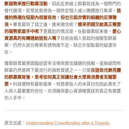
數弱勢來進行勸募活動
，因此近來線上群募就成為一個熱門的
替代選項，民眾就是想為一個特定個人或小團體進行集資。
這
樣的熱潮在短期內相當有效，但也引起非營利組織的反彈聲
浪。
畢竟募到了錢之後，誰來徵信呢？
誰來把錢交給真正需要
的弱勢家庭手中呢？
更尷尬的情況是，在勸募案結束後，
愛心
資源真的有轉達給這些人嗎？
目前由個人發起的捐贈型群募
案，仍然大部分專案有透明度不足、缺乏外部監督的疑慮存
在。
儘管群眾募資面臨這麼多法律與責信議題的挑戰，毫無疑問地
群募仍然是時下最流行的捐款管道之一。只是
在這些光鮮亮麗
的群募案背後，思考如何真正保護社會大眾與消費者至關緊
要。
科技隨時有最新變革，但慈善助人的本質切勿因此喪失了
人與人最重要的信任，亦須確保愛心資源確實送到真正有需要
的人手中。
原文出處：
Understanding Crowdfunding after a Tragedy