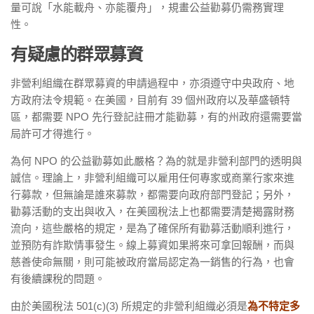
量可說「水能載舟、亦能覆舟」，規畫公益勸募仍需務實理
性。
有疑慮的群眾募資
非營利組織在群眾募資的申請過程中，亦須遵守中央政府、地
方政府法令規範。在美國，目前有 39 個州政府以及華盛頓特
區，都需要 NPO 先行登記註冊才能勸募，有的州政府還需要當
局許可才得進行。
為何 NPO 的公益勸募如此嚴格？為的就是非營利部門的透明與
誠信。理論上，非營利組織可以雇用任何專家或商業行家來進
行募款，但無論是誰來募款，都需要向政府部門登記；另外，
勸募活動的支出與收入，在美國稅法上也都需要清楚揭露財務
流向，這些嚴格的規定，是為了確保所有勸募活動順利進行，
並預防有詐欺情事發生。線上募資如果將來可拿回報酬，而與
慈善使命無關，則可能被政府當局認定為一銷售的行為，也會
有後續課稅的問題。
由於美國稅法 501(c)(3) 所規定的非營利組織必須是
為不特定多