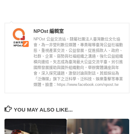
NPOst 編輯室
NPOst 公益交流站，隸屬社團法人臺灣數位文化協
會，為一非營利數位媒體，專責報導臺灣公益社福動
態，重視產業交流、公益發展，促進捐款人、政府、
社群、企業、弱勢與社福組織之溝通，強化公益組織
橫向連結，矢志成為臺灣最大公益交流平臺。另引進
國際發展援助與國外組織動向，舉辦實體講座與年
會，深入探究議題，激發討論與對話。其姐妹站為
「泛傳媒」旗下之泛科學、泛科技、娛樂重擊等專業
媒體。臉書：https://www.facebook.com/npost.tw
YOU MAY ALSO LIKE...