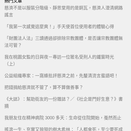
熱門文章
慈濟不是以服裝分階級、靜思堂用的是銅瓦，慈濟人澄清網路
謠言
「我第一次感覺這麼爽！」手天使首位使用者的體驗心得
「財團法人法」三讀通過卻排除宗教團體，是否讓宗教團體無
法可管？
我在桃園女監的日與夜－專訪一位匿名受刑人的鐵窗時光
（上）
公益組織專家：一窩蜂批評慈濟之前，先釐清流言蜚語吧！
把錢捐給慈濟就不管了，算不算做善事？
《大誌》：幫助街友的一份雜誌？／《社企是門好生意？》書
摘
我朋友住在精神病院 3000 多天：生命從住院開始，戞然而止
搖滾一生、充實又狼狽的樹木希林：「人都會死，至少要死成