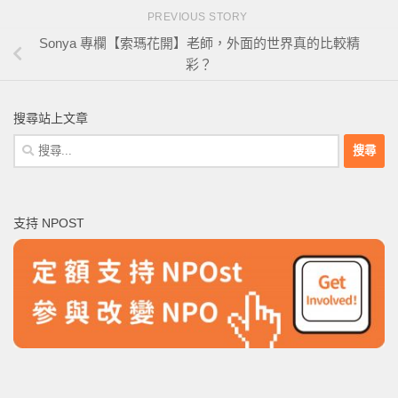
PREVIOUS STORY
Sonya 專欄【索瑪花開】老師，外面的世界真的比較精
彩？
搜尋站上文章
搜
尋
關
鍵
支持 NPOST
字: