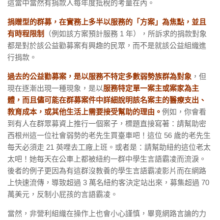
這當中當然有捐款人每年度抵稅的考量在內。
捐贈型的群募，在實務上多半以服務的「方案」為焦點，並且
有時程限制
（例如該方案預計服務 1 年），所訴求的捐款對象
都是對於該公益勸募案有興趣的民眾，而不是就該公益組織進
行捐款。
過去的公益勸募案，是以服務不特定多數弱勢族群為對象
，但
現在逐漸出現一種現象，是以
服務特定單一案主或案家為主
體，而且儘可能在群募案件中詳細說明該名案主的醫療支出、
教育成本，或其他生活上需要接受幫助的理由。
例如，你會看
到有人在群眾募資上推行一個案子，標題直接寫著：請幫助密
西根州這一位社會弱勢的老先生買臺車吧！這位 56 歲的老先生
每天必須走 21 英哩去工廠上班。或者是：請幫助紐約這位老太
太吧！她每天在公車上都被紐約一群中學生言語霸凌而流淚。
後者的例子更因為有這群沒教養的學生言語霸凌影片而在網路
上快速流傳，導致超過 3 萬名紐約客決定站出來，募集超過 70
萬美元，反制小屁孩的言語霸凌。
當然，非營利組織在操作上也會小心謹慎，畢竟網路言論的力