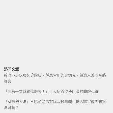
熱門文章
慈濟不是以服裝分階級、靜思堂用的是銅瓦，慈濟人澄清網路
謠言
「我第一次感覺這麼爽！」手天使首位使用者的體驗心得
「財團法人法」三讀通過卻排除宗教團體，是否讓宗教團體無
法可管？