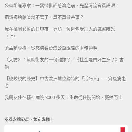
公益組織專家：一窩蜂批評慈濟之前，先釐清流言蜚語吧！
把錢捐給慈濟就不管了，算不算做善事？
我在桃園女監的日與夜－專訪一位匿名受刑人的鐵窗時光
（上）
余孟勳專欄／從慈濟看台灣公益組織的財務透明
《大誌》：幫助街友的一份雜誌？／《社企是門好生意？》書
摘
【被歧視的歷史】中古歐洲地位獨特的「活死人」──痲瘋病患
者
我朋友住在精神病院 3000 多天：生命從住院開始，戞然而止
認識永續發展，鎖定專欄！