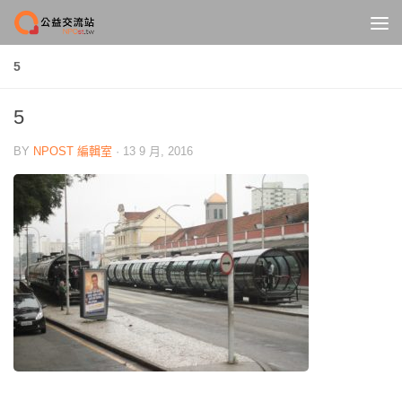
Skip to content
5
5
BY
NPOST 編輯室
·
13 9 月, 2016