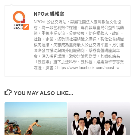
NPOst 編輯室
NPOst 公益交流站，隸屬社團法人臺灣數位文化協
會，為一非營利數位媒體，專責報導臺灣公益社福動
態，重視產業交流、公益發展，促進捐款人、政府、
社群、企業、弱勢與社福組織之溝通，強化公益組織
橫向連結，矢志成為臺灣最大公益交流平臺。另引進
國際發展援助與國外組織動向，舉辦實體講座與年
會，深入探究議題，激發討論與對話。其姐妹站為
「泛傳媒」旗下之泛科學、泛科技、娛樂重擊等專業
媒體。臉書：https://www.facebook.com/npost.tw
YOU MAY ALSO LIKE...