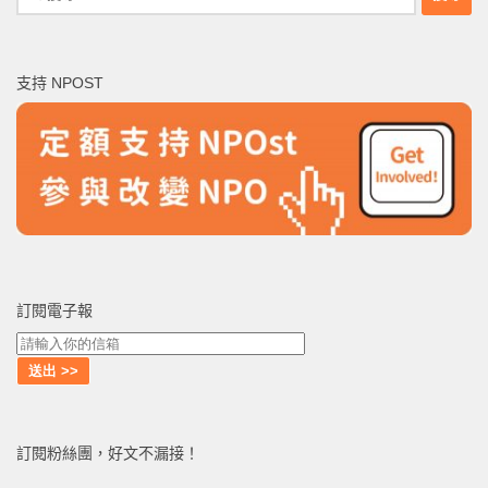
尋
關
鍵
支持 NPOST
字:
訂閱電子報
訂閱粉絲團，好文不漏接！