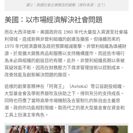
圖 2：英國社會企業概念的變動（資料來源：注 7）
美國：以巿場經濟解決社會問題
而在大西洋彼岸，美國政府在 1960 年代大量投入資源至社會福
利領域，造成新興非營利組織的創建及擴張。但接續而來的
1970 年代經濟蕭條及政府預算縮減衝擊，非營利組織為填補財
源，於是擴大銷售商品和服務以支持機構運作，而這些巿場行
為未必與組織的創設目的有關。此外，非營利組織長期以來被
質疑效能不彰，因而在財務壓力下尋求管理技術以控制成本、
改善效能及創新解決問題的路徑。
這樣的創業家精神在「
阿育王
」（Ashoka）等公益創投組織、
大型基金會及學術界鼓吹及扶助之下，得到充分的支持成長。
同時也符應了當時高舉巿場機制及去管制化的新自由主義思
潮，政府的功能相對限縮，取而代之的是大型基金會在資金和
工具上扮演主宰角色。