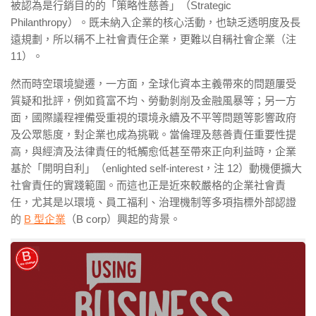
被認為是行銷目的的「策略性慈善」（Strategic
Philanthropy）。既未納入企業的核心活動，也缺乏透明度及長
遠規劃，所以稱不上社會責任企業，更難以自稱社會企業（注
11）。
然而時空環境變遷，一方面，全球化資本主義帶來的問題屢受
質疑和批評，例如貧富不均、勞動剝削及金融風暴等；另一方
面，國際議程裡備受重視的環境永續及不平等問題等影響政府
及公眾態度，對企業也成為挑戰。當倫理及慈善責任重要性提
高，與經濟及法律責任的牴觸愈低甚至帶來正向利益時，企業
基於「開明自利」（enlighted self-interest，注 12）動機便擴大
社會責任的實踐範圍。而這也正是近來較嚴格的企業社會責
任，尤其是以環境、員工福利、治理機制等多項指標外部認證
的
B 型企業
（B corp）興起的背景。