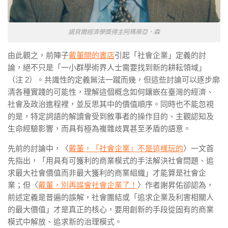
諾貝爾經濟學獎得主阿瑪蒂亞．森
由此觀之，前陣子
戴董開的書店
引起「社會企業」定義的討
論，絕不只是「一小群學術界人士需要找到新的耕耘領域」
（注 2）。共識性的定義無法一蹴而幾，但這些討論可以逐步廓
清各種實踐的可能性，理解這個概念如何鑲嵌在臺灣的經濟、
社會及政治進程裡，並反思其中的價值順序。同時也不能忽視
的是，特定詞語的解讀會受到敘事者的操作目的、主觀認知及
生命經驗影響，而具有極為複雜歧異甚至矛盾的語意。
先前的討論中，〈
戴董，「社會企業」不是這樣玩的
〉一文首
先指出，「用具有可獲利的商業模式的手法解決社會問題、追
求最大社會價值而非最大獲利的商業組織」才能算是社會企
業；但〈
戴董，別再誤會社會企業了！
〉作者謝昇佑卻認為，
前述定義是普遍的誤解，社會團結或「追求企業及利害相關人
的最大價值」才是真正的核心，要用創新的手段從固有的商業
模式中解放、追求新的治理模式。