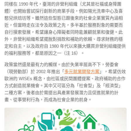
同樣在 1990 年代，臺灣的非營利組織（尤其是社福或身障團
體）也開始嘗試採行創新的商業手段，例如陽光洗車中心及喜
憨兒烘焙坊等。雖然這些型態已跟後來的社會企業實質內涵相
近，但當時走在法令及政策之先，多半基於服務對象的需要而
自行摸索發展，希望讓身心障礙者同時能兼顧就業和復健。此
外，非營利組織希望擺脫對捐款和補助的依賴、尋求財務的穩
定和自主，以及政府自 1980 年代以來擴大購買非營利組織提供
的福利服務等，都是原因之一（注 16）。
政策當然還是最有力的觸煤。由於失業率居高不下，勞委會
（現勞動部）於 2002 年推出「
多元就業開發方案
」，希望仿效
歐洲的 WISEs 概念，由社區或民間團體提案、政府補助的合作
方式創造就業機會。其中又可區分為「社會型」及「經濟型」
二種方案，後者由於需提出具產業發展潛力且促進就業的計
畫、從事營利行為，而成為社會企業的前身。