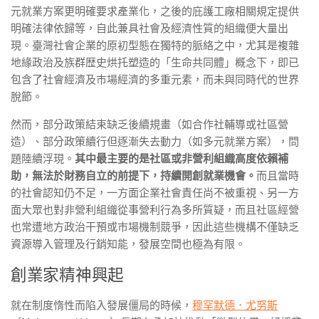
元就業方案更明確要求產業化，之後的庇護工廠相關規定提供
明確法律依歸等，自此兼具社會及經濟性質的組織便大量出
現。臺灣社會企業的原初型態在獨特的脈絡之中，尤其是複雜
地緣政治及族群歴史烘托塑造的「生命共同體」概念下，即已
包含了社會經濟及巿場經濟的多重元素，而未與同時代的世界
脫節。
然而，部分政策結束缺乏後續規畫（如合作社輔導或社區營
造）、部分政策續行但逐漸失去動力（如多元就業方案），問
題陸續浮現。
其中最主要的是社區或非營利組織高度依賴補
助，無法於財務自立的前提下，持續開創就業機會。
而且當時
的社會認知仍不足，一方面企業社會責任尚不被重視、另一方
面大眾也對非營利組織從事營利行為多所質疑，而且社區經營
也常遭地方政治干預或巿場機制競爭，因此這些機構不僅缺乏
資源導入管理及行銷知能，發展空間也極為有限。
創業家精神興起
就在制度惰性而陷入發展僵局的時候，
穆罕默德．尤努斯