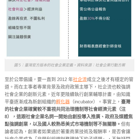
圖 5：臺灣官方版本的社會企業定義。資料來源：社會企業行動方案
至於公眾倡議，要一直到 2012 年
社企流
成立之後才有穩定的管
道。而在主事者專業背景及政府政策主導下，社企流也較強調
社會企業的創新元素，近年更陸續執行創業輔導計畫，由知識
平臺逐漸成為新創組織的
孵化器
（incubator）。事實上，
臺灣
的社會企業確實較不重視共同治理機制等社會經濟元素（注
8），這跟社會企業名詞一開始由創投導入推廣、政府及媒體焦
點強調創業，以及國人較熟悉美式巿場機制等不無關聯。
但有
論者認為，創業者如果過於著重商業技術及報酬率，是否會讓
社會企業成為「非營利組織財務理論下的子議題」，不無疑問