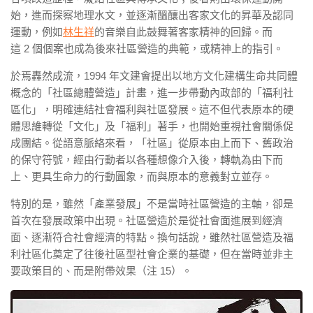
始，進而探察地理水文，並逐漸醞釀出客家文化的昇華及認同
運動，例如
林生祥
的音樂自此鼓舞著客家精神的回歸。而
這 2 個個案也成為後來社區營造的典範，或精神上的指引。
於焉轟然成流，1994 年文建會提出以地方文化建構生命共同體
概念的「社區總體營造」計畫，進一步帶動內政部的「福利社
區化」，明確連結社會福利與社區發展。這不但代表原本的硬
體思維轉從「文化」及「福利」著手，也開始重視社會關係促
成團結。從語意脈絡來看，「社區」從原本由上而下、舊政治
的保守符號，經由行動者以各種想像介入後，轉軌為由下而
上、更具生命力的行動圖象，而與原本的意義對立並存。
特別的是，雖然「產業發展」不是當時社區營造的主軸，卻是
首次在發展政策中出現。社區營造於是從社會面進展到經濟
面、逐漸符合社會經濟的特點。換句話說，雖然社區營造及福
利社區化奠定了往後社區型社會企業的基礎，但在當時並非主
要政策目的、而是附帶效果（注 15）。