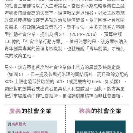
的社會企業便得以進入主流議程。當然也不能忽略臺灣在金融
海嘯後持續偏高的失業率、經濟轉型進退維谷，以及主政者施
政滿意度持續低迷等各項政治及經濟背景。為了回應社會氛圍
及需求，行政院決議政策先行、暫不立法，由多元就業方案轉
型推動社會企業，提出為期 3 年（2014～2016）、預算金額
1.6 億的「社會企業行動方案」。值得注意的是，該方案被納入
青年創業專案的管理考核機制，也就是說「青年創業」才是此
次的政策主軸。
另外，該方案也首度對社會企業做出官方的廣義及狹義定義
（如圖 5），但未提及參與式治理的團結精神，而且盈餘分配的
30% 上限也遠低於歐盟的 50%（或更嚴格的 65%，如英國），
顯然對於創業者或出資者更具私人利益誘因。因此，該方案
更
接近巿場經濟而非社會經濟、更強調創業精神而非社會團結。