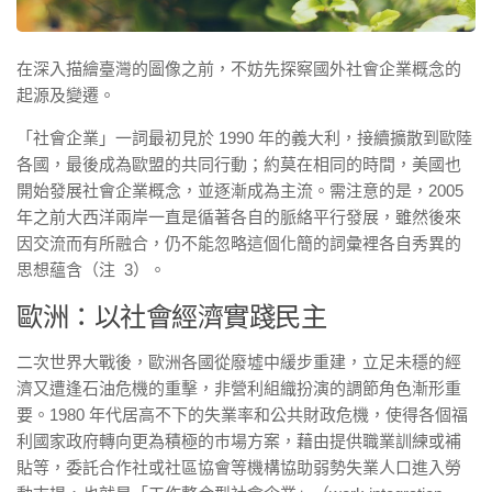
在深入描繪臺灣的圖像之前，不妨先探察國外社會企業概念的
起源及變遷。
「社會企業」一詞最初見於 1990 年的義大利，接續擴散到歐陸
各國，最後成為歐盟的共同行動；約莫在相同的時間，美國也
開始發展社會企業概念，並逐漸成為主流。需注意的是，2005
年之前大西洋兩岸一直是循著各自的脈絡平行發展，雖然後來
因交流而有所融合，仍不能忽略這個化簡的詞彙裡各自秀異的
思想蘊含（注
3）。
歐洲：以社會經濟實踐民主
二次世界大戰後，歐洲各國從廢墟中緩步重建，立足未穩的經
濟又遭逢石油危機的重擊，非營利組織扮演的調節角色漸形重
要。1980 年代居高不下的失業率和公共財政危機，使得各個福
利國家政府轉向更為積極的巿場方案，藉由提供職業訓練或補
貼等，委託合作社或社區協會等機構協助弱勢失業人口進入勞