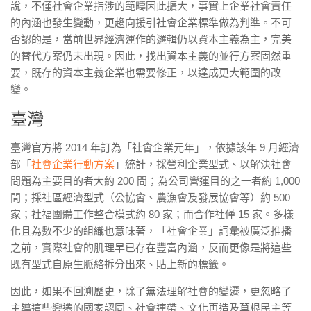
說，不僅社會企業指涉的範疇因此擴大，事實上企業社會責任
的內涵也發生變動，更趨向援引社會企業標準做為判準。不可
否認的是，當前世界經濟運作的邏輯仍以資本主義為主，完美
的替代方案仍未出現。因此，找出資本主義的並行方案固然重
要，既存的資本主義企業也需要修正，以達成更大範圍的改
變。
臺灣
臺灣官方將 2014 年訂為「社會企業元年」，依據該年 9 月經濟
部「
社會企業行動方案
」統計，採營利企業型式、以解決社會
問題為主要目的者大約 200 間；為公司營運目的之一者約 1,000
間；採社區經濟型式（公協會、農漁會及發展協會等）約 500
家；社福團體工作整合模式約 80 家；而合作社僅 15 家。多樣
化且為數不少的組織也意味著，「社會企業」詞彙被廣泛推播
之前，實際社會的肌理早已存在豐富內涵，反而更像是將這些
既有型式自原生脈絡拆分出來、貼上新的標籤。
因此，如果不回溯歷史，除了無法理解社會的變遷，更忽略了
主導這些變遷的國家認同、社會連帶、文化再造及草根民主等