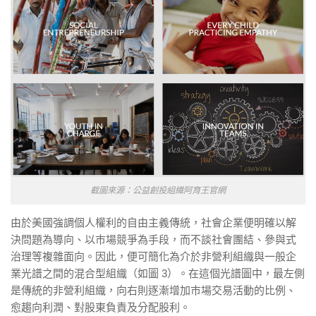
截圖來源：公益創投組織阿育王官網
由於美國強調個人權利的自由主義傳統，社會企業便明確以解
決問題為導向、以巿場競爭為手段，而不談社會團結、參與式
治理等複雜面向。因此，便可簡化為介於非營利組織與一般企
業光譜之間的混合型組織（如圖 3）。在這個光譜圖中，最左側
是傳統的非營利組織，向右則逐漸增加巿場交易活動的比例、
愈趨向利潤、對股東負責及分配股利。