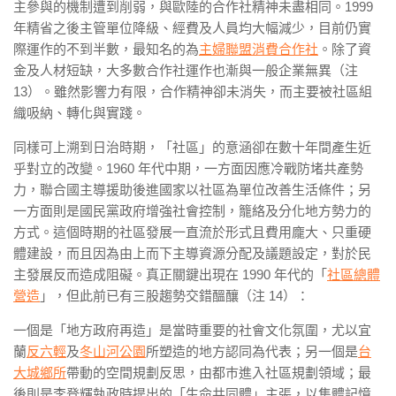
主參與的機制遭到削弱，與歐陸的合作社精神未盡相同。1999
年精省之後主管單位降級、經費及人員均大幅減少，目前仍實
際運作的不到半數，最知名的為
主婦聯盟消費合作社
。除了資
金及人材短缺，大多數合作社運作也漸與一般企業無異（注
13）。雖然影響力有限，合作精神卻未消失，而主要被社區組
織吸納、轉化與實踐。
同樣可上溯到日治時期，「社區」的意涵卻在數十年間產生近
乎對立的改變。1960 年代中期，一方面因應冷戰防堵共產勢
力，聯合國主導援助後進國家以社區為單位改善生活條件；另
一方面則是國民黨政府增強社會控制，籠絡及分化地方勢力的
方式。這個時期的社區發展一直流於形式且費用龐大、只重硬
體建設，而且因為由上而下主導資源分配及議題設定，對於民
主發展反而造成阻礙。真正關鍵出現在 1990 年代的「
社區總體
營造
」，但此前已有三股趨勢交錯醞釀（注 14）：
一個是「地方政府再造」是當時重要的社會文化氛圍，尤以宜
蘭
反六輕
及
冬山河公園
所塑造的地方認同為代表；另一個是
台
大城鄉所
帶動的空間規劃反思，由都巿進入社區規劃領域；最
後則是李登輝執政時提出的「生命共同體」主張，以集體記憶