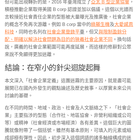
但可能出現轉折的是，2016 年臺灣成立了
亞太 B 型企業協會
，
積極推動企業取得美國 B corp 認證並加以倡議。這個以光譜而
言較接近社會責任企業的型態被大量曝光及推廣後，社會企業
的概念不免再次游離。例如 B corp 當中的
綠藤生機
及
大愛感恩
科技
，同時也名列在
社會企業登錄平
臺
，但又
與限制盈餘分
配、明確以解決社會問題為目的的狹義社會企業不同
。換句話
說，廣義的社會企業範圍可能再度延展，而這樣的修辭對公眾
來說不免顯得更加迷離。
結論：在窄小的針尖迴旋起舞
本文深入「社會企業定義」這團迷霧的主要原因，就是
盡可能
展開已在國內外發生的觀點論述及歷史敘事，以厚實未來公共
討論的基礎。
在不同的時間、地域、政治、社會及人文脈絡之下，「社會企
業」主要指涉的型態（合作社、地區協會、非營利組織或公司
等）或精神（社會經濟或巿場經濟）各有差異。這個巨大的圖
騰就像附帶了一個括號，雖然有基本原則，可填入的元素或組
成卻極有彈性。因此，初步深入這個詞語的諸多軸線構成的迷