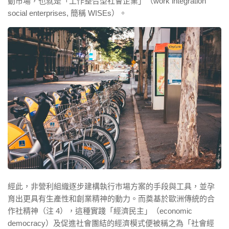
動巿場，也就是「工作整合型社會企業」（work integration
social enterprises, 簡稱 WISEs）。
經此，非營利組織逐步建構執行巿場方案的手段與工具，並孕
育出更具有生產性和創業精神的動力。而奠基於歐洲傳統的合
作社精神（注 4），這種實踐「經濟民主」（economic
democracy）及促進社會團結的經濟模式便被稱之為「社會經