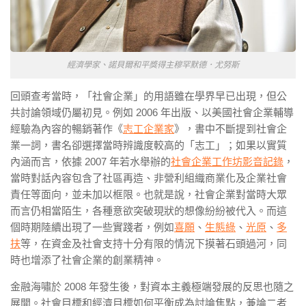
經濟學家、諾貝爾和平獎得主穆罕默德．尤努斯
回頭查考當時，「社會企業」的用語雖在學界早已出現，但公
共討論領域仍屬初見。例如 2006 年出版、以美國社會企業輔導
經驗為內容的暢銷著作《
志工企業家
》，書中不斷提到社會企
業一詞，書名卻選擇當時辨識度較高的「志工」；如果以實質
內涵而言，依據 2007 年若水舉辦的
社會企業工作坊影音記錄
，
當時對話內容包含了社區再造、非營利組織商業化及企業社會
責任等面向，並未加以框限。也就是說，社會企業對當時大眾
而言仍相當陌生，各種意欲突破現狀的想像紛紛被代入。而這
個時期陸續出現了一些實踐者，例如
喜願
、
生態綠
、
光原
、
多
扶
等，在資金及社會支持十分有限的情況下摸著石頭過河，同
時也增添了社會企業的創業精神。
金融海嘯於 2008 年發生後，對資本主義極端發展的反思也隨之
展開。社會目標和經濟目標如何平衡成為討論焦點，兼論二者