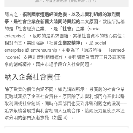
圖 3：社會企業光譜（資料來源：注 7）
簡言之，
福利國家遭遇經濟危機、以及非營利組織的激烈競
爭，是社會企業在新舊大陸同時興起的二大原因。
歐陸所指稱
的是「社會經濟企業」，是「
社會
」企業（
social
enterprise），反映的是追求團結、累積社會資本的核心價值；
相對而言，美國強調「社會
企業家精神
」，是 social
enterprise
或
entreneurship
，主要為了「賺取所得」（earned-
income）支持非營利組織運作，並強調商業管理工具及贏家獨
拿的創新精神，藉由巿場手段介入社會問題。
納入企業社會責任
除了歐美的價值內涵不同，如光譜圖所示，最廣義的社會企業
更跨域涵括了企業社會責任。原因除了非營利部門商業化以賺
取利潤或社會創新，同時商業部門也受到非營利觀念的浸潤──
追求永續發展或與利害相關人互助合作，這兩股力量使原本涇
渭分明的部門逐漸靠攏（如圖 4）。