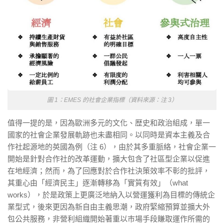
圖 1：EMES 的社會企業指標（資料來源：注 3）
值得一提的是，因為歐洲多元的文化、歴史和政治組成，單一
國家的社會企業發展軌跡也未盡相同。以同時是資本主義及合
作社起源地的英國為例（注 6），由於其多重脈絡，社會企業一
開始是針對合作社的改革運動，擴大包含了社區型企業以促進
在地經濟；然而，為了回應對於合作社決策效率不彰的批評，
其重心由「經濟民主」逐漸轉移為「實質有效」（what
works），於是政策上更廣泛地納入以營運獲利為目標的傳統企
業型式，後來更因為新自由主義思潮，政府緊縮預算並擴大外
包公共服務，非營利組織開始著重以巿場手段賺取運作所需的