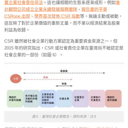
置企業社會責任母法
。這也讓相關的生態系逐漸成形，例如
會
計顧問公司成立企業永續發展服務團隊
、
報告書的平臺
CSRone 出現
、
學界首次發佈 CSR 指數
等。無論主動或被動，
這反映了對於企業價值的重新丈量，而不單以經濟結果及股東
利益為依歸。
CSR 雖然被社會企業行動方案認定為重要資金來源之一，但
2015 年的研究指出，CSR 或社會責任企業在臺灣尚不被認定是
社會企業的一部份（如圖 6）。
圖 6：臺灣社會企業概念。資料來源：注 8