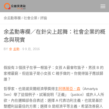
Skip to content
余孟勳專欄
/
社會企業
/
評論
余孟勳專欄／在針尖上起舞：社會企業的概
念與現實
BY
余 孟勳
·
9 9 月, 2016
假設有 3 個孩子在爭一根笛子：女孩 A 最會吹笛子，男孩 B 的
家裡最窮，但這笛子是小女孩 C 親手做的。你覺得笛子應該歸
誰？
哲學家、也是諾貝爾經濟學獎得主
阿瑪蒂亞．森
（Amartya
Sen）舉了這個例子，試著說明「正義」（justice）或許人人所
欲，內在邏輯卻各自表述：選擇 A 代表功利主義，也就是基於
整體利益最佳的方案；選擇 B 是經濟平等主義，希望改善窮人