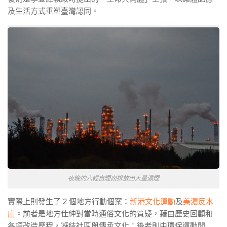
及生活方式重塑臺灣認同。
夜晚的六輕自煙囪排放出大量濃煙
實際上則發生了 2 個地方行動個案：
新港文化運動
及
美濃反水
庫
。前者是地方仕紳對當時通俗文化的質疑，藉由歷史回顧和
各項改造歷程，凝結社區與傳承文化；後者則由環保運動開