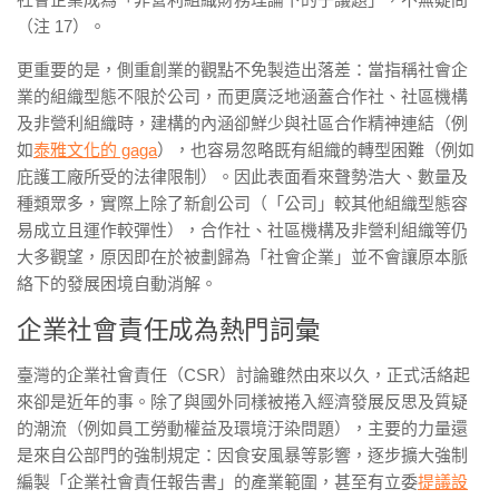
（注 17）。
更重要的是，側重創業的觀點不免製造出落差：當指稱社會企
業的組織型態不限於公司，而更廣泛地涵蓋合作社、社區機構
及非營利組織時，建構的內涵卻鮮少與社區合作精神連結（例
如
泰雅文化的 gaga
），也容易忽略既有組織的轉型困難（例如
庇護工廠所受的法律限制）。因此表面看來聲勢浩大、數量及
種類眾多，實際上除了新創公司（「公司」較其他組織型態容
易成立且運作較彈性），合作社、社區機構及非營利組織等仍
大多觀望，原因即在於被劃歸為「社會企業」並不會讓原本脈
絡下的發展困境自動消解。
企業社會責任成為熱門詞彙
臺灣的企業社會責任（CSR）討論雖然由來以久，正式活絡起
來卻是近年的事。除了與國外同樣被捲入經濟發展反思及質疑
的潮流（例如員工勞動權益及環境汙染問題），主要的力量還
是來自公部門的強制規定：因食安風暴等影響，逐步擴大強制
編製「企業社會責任報告書」的產業範圍，甚至有立委
提議設