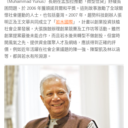
（Muhammad Yunus）長期在孟加拉推動「微型信貸」紓緩貧
困問題、於 2006 年獲頒諾貝爾和平獎。這則故事激勵了全球關
懷社會運動的人士，也包括臺灣。2007 年，趨勢科技創辦人張
明正及王文華共同成立了「
若水國際
」，計畫以創業投資扶植
社會企業發展，大張旗鼓辦理創業競賽及工作坊等活動。雖然
創業提案最後未能合作，而且若水後來轉型不做創投，但當時
開風氣之先、提供資金匯聚人才及網絡，應該得到正確的評
價
，
例如近年活躍在社會企業議題的陳一強、陳聖凱及林以涵
等，都與若水有所淵源。