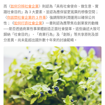
而〈
如何分辨社會企業
〉則認為「具有社會使命、做生意、實
踐社會目的」為 3 大要素，並認為應保留更寬廣的想像空間；
〈
你該問社會企業的 3 件事
〉強調限制利潤運用以確保公共
性；《
如何打造社會企業
》一書則認為應聚焦在創業家的動機
──
是否透過商業性事業體創造正面社會變革。
這些論述大致可
歸納「社會目的」、「商業行為」及「創新」等共享原則及部
分差異，尚未能超出國外數十年來的討論範疇。