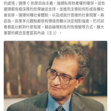
的處境；選擇 C 則是自由主義，強調私有財產權的確保。這些
選擇都有極深厚的哲學論述支持，並進而主導如何形成各種社
會安排、選擇何種社會體制，以及成就什麼樣的社會現實。森
認為，如果多元觀點都很有價值而難以決定相對強度，仍可試
看看能比較到什麼程度，藉由論理和批判性檢驗等方式，擴大
重要的概念並豐富其內涵（注 1）。