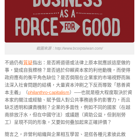
截圖來源：http://www.bcorptaiwan.com/
不過仍有
質疑
指出：是否將道德或法律上原本就應該這麼做的
事，變成自我標榜？是否過於仰賴資本家的利他動機，而使得
政府應有的衡平角色缺位？是否侷限在企業家的巿場視野而無
法深入社會問題的結構，大量資本沖刷之下反而導致「慈善資
本主義」（
philanthro-capitalism
）──也就是極大程度取決於資
本家的關注或經驗、賦予個人對公共事務過多的影響力，而且
缺乏透明和課責機制？企業的多面性，例如不同的國家（在越
南排放汙水，但在中國守法）或議題（資助公益，但剝削勞
工）呈現不同的形象，又要如何疊加起來正確評價？
簡言之，非營利組織與企業相互學習、混搭各種元素彼此敘