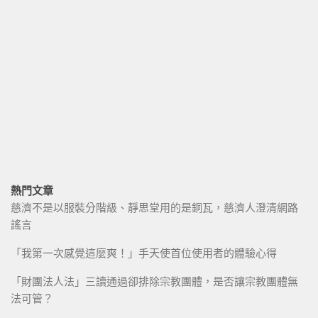
熱門文章
慈濟不是以服裝分階級、靜思堂用的是銅瓦，慈濟人澄清網路
謠言
「我第一次感覺這麼爽！」手天使首位使用者的體驗心得
「財團法人法」三讀通過卻排除宗教團體，是否讓宗教團體無
法可管？