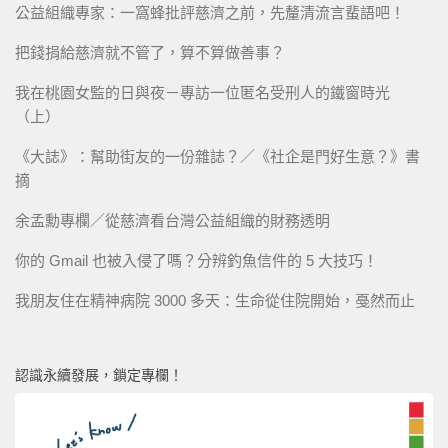
公益組織專家：一窩蜂批評慈濟之前，先釐清流言蜚語吧！
把錢捐給慈濟就不管了，算不算做善事？
我在桃園女監的日與夜－專訪一位匿名受刑人的鐵窗時光
（上）
《大誌》：幫助街友的一份雜誌？／《社企是門好生意？》書
摘
余孟勳專欄／從慈濟看台灣公益組織的財務透明
你的 Gmail 也被入侵了嗎？分辨釣魚信件的 5 大技巧！
我朋友住在精神病院 3000 多天：生命從住院開始，戞然而止
認識永續發展，鎖定專欄！