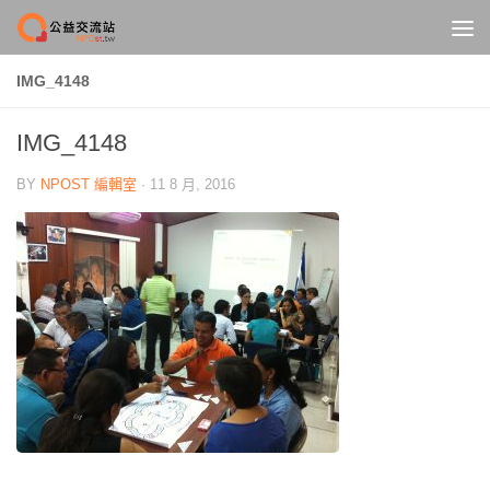
Skip to content
IMG_4148
IMG_4148
BY
NPOST 編輯室
·
11 8 月, 2016