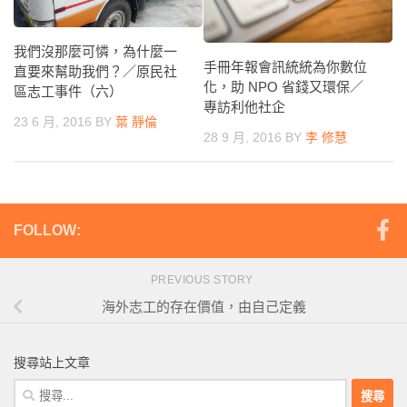
我們沒那麼可憐，為什麼一
手冊年報會訊統統為你數位
直要來幫助我們？／原民社
化，助 NPO 省錢又環保／
區志工事件（六）
專訪利他社企
23 6 月, 2016
BY
葉 靜倫
28 9 月, 2016
BY
李 修慧
FOLLOW:
PREVIOUS STORY
海外志工的存在價值，由自己定義
搜尋站上文章
搜