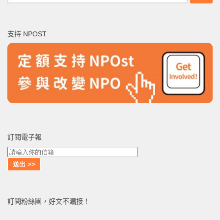
尋
關
鍵
支持 NPOST
字:
訂閱電子報
訂閱粉絲團，好文不漏接！