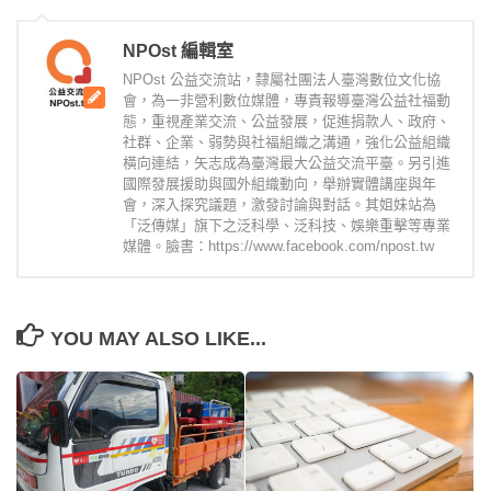
NPOst 編輯室
NPOst 公益交流站，隸屬社團法人臺灣數位文化協
會，為一非營利數位媒體，專責報導臺灣公益社福動
態，重視產業交流、公益發展，促進捐款人、政府、
社群、企業、弱勢與社福組織之溝通，強化公益組織
橫向連結，矢志成為臺灣最大公益交流平臺。另引進
國際發展援助與國外組織動向，舉辦實體講座與年
會，深入探究議題，激發討論與對話。其姐妹站為
「泛傳媒」旗下之泛科學、泛科技、娛樂重擊等專業
媒體。臉書：https://www.facebook.com/npost.tw
YOU MAY ALSO LIKE...