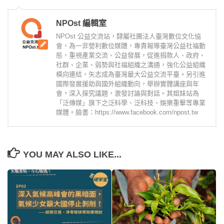
NPOst 編輯室
NPOst 公益交流站，隸屬社團法人臺灣數位文化協
會，為一非營利數位媒體，專責報導臺灣公益社福動
態，重視產業交流、公益發展，促進捐款人、政府、
社群、企業、弱勢與社福組織之溝通，強化公益組織
橫向連結，矢志成為臺灣最大公益交流平臺。另引進
國際發展援助與國外組織動向，舉辦實體講座與年
會，深入探究議題，激發討論與對話。其姐妹站為
「泛傳媒」旗下之泛科學、泛科技、娛樂重擊等專業
媒體。臉書：https://www.facebook.com/npost.tw
YOU MAY ALSO LIKE...