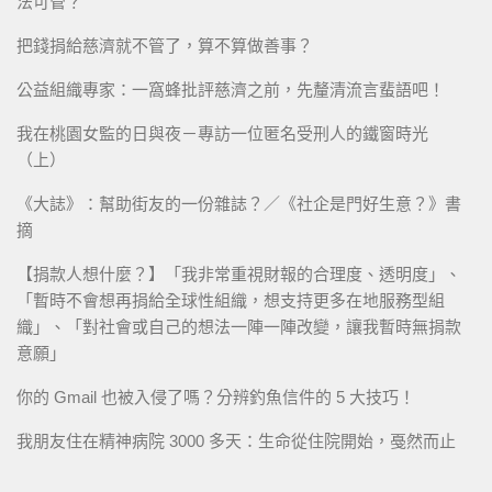
法可管？
把錢捐給慈濟就不管了，算不算做善事？
公益組織專家：一窩蜂批評慈濟之前，先釐清流言蜚語吧！
我在桃園女監的日與夜－專訪一位匿名受刑人的鐵窗時光
（上）
《大誌》：幫助街友的一份雜誌？／《社企是門好生意？》書
摘
【捐款人想什麼？】「我非常重視財報的合理度、透明度」、
「暫時不會想再捐給全球性組織，想支持更多在地服務型組
織」、「對社會或自己的想法一陣一陣改變，讓我暫時無捐款
意願」
你的 Gmail 也被入侵了嗎？分辨釣魚信件的 5 大技巧！
我朋友住在精神病院 3000 多天：生命從住院開始，戞然而止