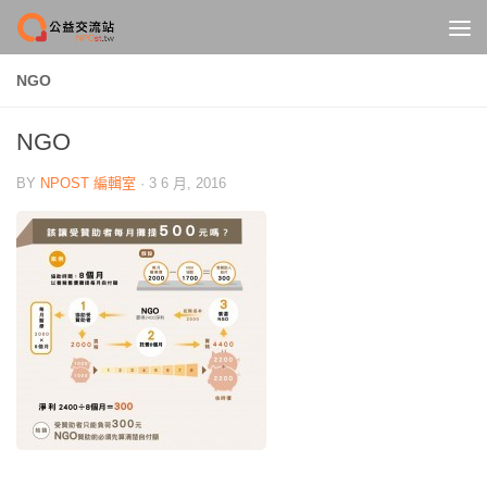
Skip to content
NGO
NGO
BY
NPOST 編輯室
·
3 6 月, 2016