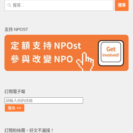
搜
尋
關
鍵
支持 NPOST
字:
訂閱電子報
訂閱粉絲團，好文不漏接！