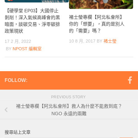
【硬學堂 EP03】大國停止
褚士瑩專欄【阿北私會所】
剝削！深入氣候高峰會的黑
你的「想要」，真的是別人
暗面，談碳交易、淨零碳排
的「需要」嗎？
政策現狀
10 8 月, 2017
BY
褚士瑩
17 2 月, 2022
BY
NPOST 編輯室
FOLLOW:
PREVIOUS STORY
褚士瑩專欄【阿北私會所】救人為什麼不能救到底？
NGO 永遠的兩難
搜尋站上文章