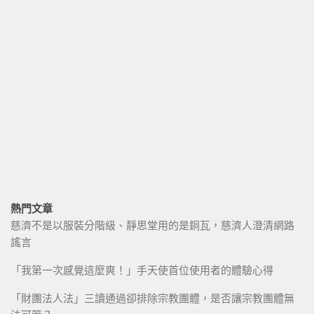
熱門文章
慈濟不是以服裝分階級、靜思堂用的是銅瓦，慈濟人澄清網路
謠言
「我第一次感覺這麼爽！」手天使首位使用者的體驗心得
「財團法人法」三讀通過卻排除宗教團體，是否讓宗教團體無