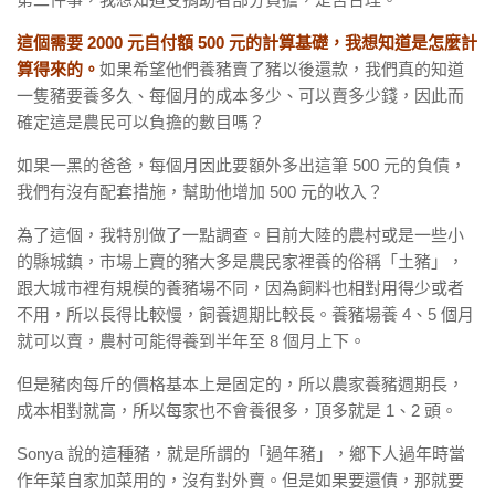
這個需要 2000 元自付額 500 元的計算基礎，我想知道是怎麼計
算得來的。
如果希望他們養豬賣了豬以後還款，我們真的知道
一隻豬要養多久、每個月的成本多少、可以賣多少錢，因此而
確定這是農民可以負擔的數目嗎？
如果一黑的爸爸，每個月因此要額外多出這筆 500 元的負債，
我們有沒有配套措施，幫助他增加 500 元的收入？
為了這個，我特別做了一點調查。目前大陸的農村或是一些小
的縣城鎮，市場上賣的豬大多是農民家裡養的俗稱「土豬」，
跟大城市裡有規模的養豬場不同，因為飼料也相對用得少或者
不用，所以長得比較慢，飼養週期比較長。養豬場養 4、5 個月
就可以賣，農村可能得養到半年至 8 個月上下。
但是豬肉每斤的價格基本上是固定的，所以農家養豬週期長，
成本相對就高，所以每家也不會養很多，頂多就是 1、2 頭。
Sonya 說的這種豬，就是所謂的「過年豬」，鄉下人過年時當
作年菜自家加菜用的，沒有對外賣。但是如果要還債，那就要