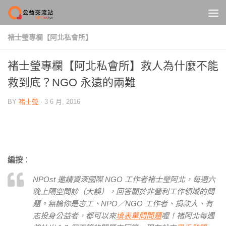
Skip to content
褚士瑩專欄【阿北私會所】
褚士瑩專欄【阿北私會所】救人為什麼不能
救到底？NGO 永遠的兩難
BY
褚士瑩
·
3 6 月, 2016
編按
：
NPOst 邀請資深國際 NGO 工作者褚士瑩阿北，每週六
晚上隔空問診（大誤），回答關於非營利工作領域的問
題。無論你是志工、NPO／NGO 工作者、捐款人、有
志投身公益者，都可以來
填表單問問題
喔！褚阿北每週