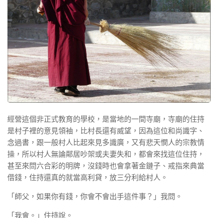
經營這個非正式教育的學校，是當地的一間寺廟，寺廟的住持
是村子裡的意見領袖，比村長還有威望，因為這位和尚識字、
念過書，跟一般村人比起來見多識廣，又有悲天憫人的宗教情
操，所以村人無論鄰居吵架或夫妻失和，都會來找這位住持，
甚至來問六合彩的明牌，沒錢時也會拿著金鏈子、戒指來典當
借錢，住持還真的就當高利貸，放三分利給村人。
「師父，如果你有錢，你會不會出手這件事？」我問。
「我會。」住持說。