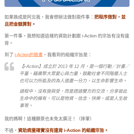
如果換成是阿北我，我會想辦法做對兩件事：
把程序做對，並
且把金額算對。
第一件事，我想知道這樣的資助計劃跟 i-Action 的宗旨有沒有違
背。
到了
i-Action的臉書
，我看到的組織宗旨是：
【i-Action】成立於 2013 年 12 月，是一個行動／計畫／
平臺，藉廣聚大眾愛心與力量，鼓勵社會不同階層人士
也可以力所能及的為人道盡一分力，以生命影響生命。
過程中，沒有施與受，而是透過雙方的交流，分享彼此
生命中的擁有，可以是物資、信念、快樂，或是人生故
事等。
我的媽啊！這種願景也未免太廣泛！（摔筆）
不過，
資助病童確實沒有違背 i-Action 的組織宗旨。