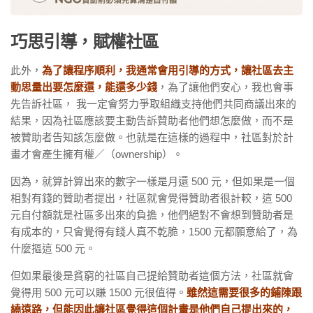
巧思引導，賦權社區
此外，
為了讓程序順利，我通常會用引導的方式，讓社區去主
動思量出要怎麼還，能還多少錢
，為了讓他們安心，我也會事
先告訴社區， 我一定會努力爭取組織支持他們共同商議出來的
結果，因為社區應該要主動告訴贊助者他們想怎麼做，而不是
被贊助者告知該怎麼做。也就是在這樣的過程中，社區對於計
畫才會產生擁有權／（ownership）。
因為，就算計算出來的數字一樣是月還 500 元，但如果是一個
相對有錢的贊助者提出，社區就會覺得贊助者很計較，這 500
元自付額就是社區多出來的負擔，他們絕對不會想到贊助者是
有成本的，只會覺得有錢人真不乾脆，1500 元都願意給了，為
什麼摳這 500 元。
但如果最後是貧窮的社區自己提給贊助者這個方法，社區就會
覺得用 500 元可以賺 1500 元很值得。
雖然這需要很多的鋪陳跟
繞遠路，但能因此讓社區覺得這個計畫是他們自己提出來的，