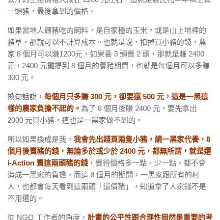
一頭豬，最後拿到的價格。
如果當地人餵豬吃的飼料，是自家種的玉米，或是山上地裡的
豬草，那就可以不計算成本。也就是說，扣掉買小豬的錢，農
家 8 個月可以賺1200元，如果養 3 頭賣 2 頭，那就是賺 2400
元，2400 元攤提到 8 個月的養豬期間，也就是每個月可以多賺
300 元。
換句話說，
每個月只多賺 300 元，卻要還 500 元，這是一黑這
樣的農家負擔不起的。
為了 8 個月後賺 2400 元，要先拿出
2000 元買小豬，這也是一黑家做不到的。
所以如果換成是我，
我會先出錢買兩隻小豬，請一黑家代養，8
個月後賣豬的錢，無論多於或少於 2400 元，都無所謂，就是還
i-Action 賣這兩頭豬的錢
，賣得價格多一點、少一點，都不會
造成一黑家的負擔，而這 8 個月的期間，一黑家跟所有的村
人，也都會每天看到這兩頭「還債豬」，知道拿了人家錢不是
不用還的。
從 NGO 工作者的角度，
計畫的公平性跟合理性固然是重要的考