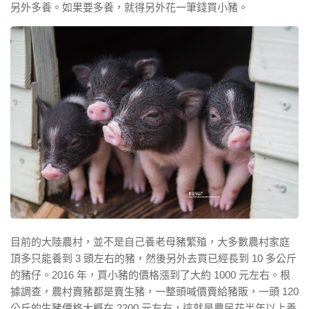
另外多養。如果要多養，就得另外花一筆錢買小豬。
目前的大陸農村，並不是自己養老母豬繁殖，大多數農村家庭
頂多只能養到 3 頭左右的豬，然後另外去買已經長到 10 多公斤
的豬仔。2016 年，買小豬的價格漲到了大約 1000 元左右。根
據調查，農村賣豬都是賣生豬，一整頭喊價賣給豬販，一頭 120
公斤的生豬價格大概在 2200 元左右，這就是農民花半年以上養