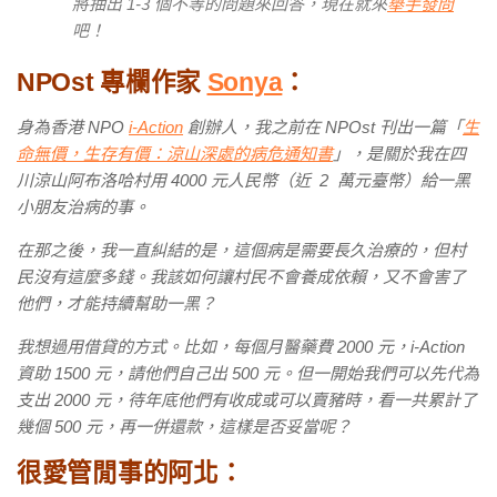
將抽出 1-3 個不等的問題來回答，現在就來
舉手發問
吧！
NPOst
專欄作家
Sonya
：
身為香港 NPO
i-Action
創辦人，我之前在 NPOst 刊出一篇「
生
命無價，生存有價：涼山深處的病危通知書
」，是關於我在四
川涼山阿布洛哈村用 4000 元人民幣（近 2 萬元臺幣）給一黑
小朋友治病的事。
在那之後，我一直糾結的是，這個病是需要長久治療的，但村
民沒有這麼多錢。我該如何讓村民不會養成依賴，又不會害了
他們，才能持續幫助一黑？
我想過用借貸的方式。比如，每個月醫藥費 2000 元，i-Action
資助 1500 元，請他們自己出 500 元。但一開始我們可以先代為
支出 2000 元，待年底他們有收成或可以賣豬時，看一共累計了
幾個 500 元，再一併還款，這樣是否妥當呢？
很愛管閒事的阿北：