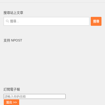
搜尋站上文章
搜
尋
關
鍵
支持 NPOST
字:
訂閱電子報