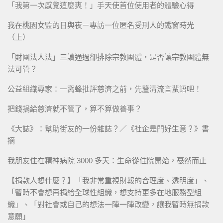
「我第一次感覺這麼爽！」手天使首位使用者的體驗心得
我在桃園女監的日與夜－專訪一位匿名受刑人的鐵窗時光
（上）
「財團法人法」三讀通過卻排除宗教團體，是否讓宗教團體無
法可管？
公益組織專家：一窩蜂批評慈濟之前，先釐清流言蜚語吧！
把錢捐給慈濟就不管了，算不算做善事？
《大誌》：幫助街友的一份雜誌？／《社企是門好生意？》書
摘
我朋友住在精神病院 3000 多天：生命從住院開始，戞然而止
【捐款人想什麼？】「我非常重視財報的合理度、透明度」、
「暫時不會想再捐給全球性組織，想支持更多在地服務型組
織」、「對社會或自己的想法一陣一陣改變，讓我暫時無捐款
意願」