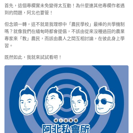
首先，這個專欄實未免變得太互動！為什麼連其他專欄作者遇
到的問題，阿北也要管！
但念頭一轉，這不就是我理想中「農民學校」最棒的共學機制
嗎？就像我們在緬甸時都會提倡，不該由從來沒種過田的農業
專家來「教」農民，而該由農人之間互相討論，在彼此身上學
習。
既然如此，我就來試試看吧！