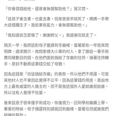
「你會借錢給他，還是會無償幫助他？」我又問。
「這孩子會念書，也愛念書，但是爸爸早就死了，媽媽一手帶
大這個獨生子，我如果有能力，會無償幫助他。」
「我知道該怎麼做了，謝謝師父。」我道謝完就走了。
隔天一早，我把這對母子邀請到寺廟裡，當著那些一早就來問
明牌、請求開示，詢問家裡大小事的村人，拿了跟這一筆手術
費同樣數目的錢，在他們面前捐給了寺廟的住持，接著住持轉
手，原封不動將這筆錢交給了母親。
因為這錢是「信徒捐給寺廟」的善款，所以他們不用還。可是
其他村人也不會因此覺得不公平，因為這筆錢的用途，是由地
方上最有威望的人做主的，而不是我這個外人愛給誰就給誰，
所以沒有人覺得不恰當。
後來這孩子很幸運手術成功，恢復視力，回到學校繼續上學。
畢業的時候，母子倆還特別請我回到廟裡，當著住持感謝我們
組織的幫助。