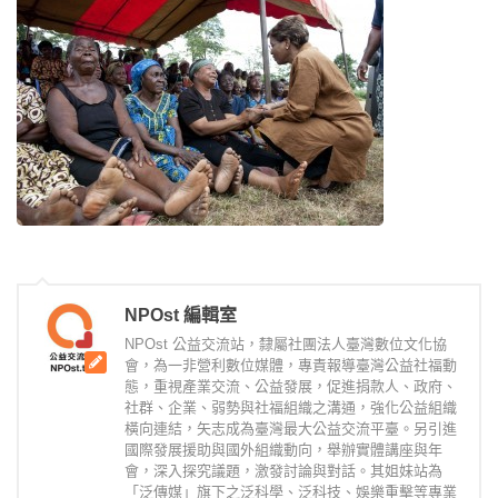
NPOst 編輯室
NPOst 公益交流站，隸屬社團法人臺灣數位文化協
會，為一非營利數位媒體，專責報導臺灣公益社福動
態，重視產業交流、公益發展，促進捐款人、政府、
社群、企業、弱勢與社福組織之溝通，強化公益組織
橫向連結，矢志成為臺灣最大公益交流平臺。另引進
國際發展援助與國外組織動向，舉辦實體講座與年
會，深入探究議題，激發討論與對話。其姐妹站為
「泛傳媒」旗下之泛科學、泛科技、娛樂重擊等專業