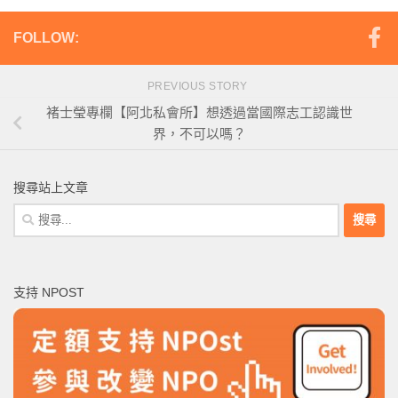
FOLLOW:
PREVIOUS STORY
褚士瑩專欄【阿北私會所】想透過當國際志工認識世
界，不可以嗎？
搜尋站上文章
搜
尋
關
鍵
支持 NPOST
字: