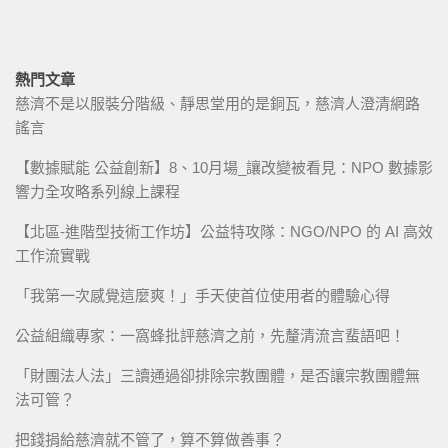
熱門文章
慈濟不是以服裝分階級、靜思堂用的是銅瓦，慈濟人澄清網路
謠言
【數據賦能 公益創新】8、10月場_讓改變被看見：NPO 數據影
響力全攻略系列線上課程
【北區-進階型技術工作坊】公益特攻隊：NGO/NPO 的 AI 高效
工作流實戰
「我第一次感覺這麼爽！」手天使首位使用者的體驗心得
公益組織專家：一窩蜂批評慈濟之前，先釐清流言蜚語吧！
「財團法人法」三讀通過卻排除宗教團體，是否讓宗教團體無
法可管？
把錢捐給慈濟就不管了，算不算做善事？