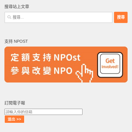
搜尋站上文章
搜
尋
關
鍵
支持 NPOST
字:
訂閱電子報