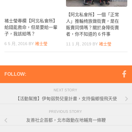
【阿北私會所】一個「正常
褚士瑩專欄【阿北私會所】
人」推輪椅族做街賣，是在
給錢能救命，但是要給一輩
販賣同情嗎？關於身障街賣
子，我該給嗎？
者，你不知道的 6 件事
6 5 月, 2016
BY
褚士瑩
11 1 月, 2019
BY
褚士瑩
FOLLOW:
NEXT STORY
【活動幫推】伊甸弱勢兒童計畫，支持偏鄉慢飛天使
PREVIOUS STORY
友善社企首都，北市啟動在地輔育一條鞭