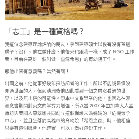
「志工」是一種資格嗎？
我這位念建築理論評論的朋友，拿到建築碩士以後有沒有蓋過
房子？沒有。他在做什麼？他後來也跟我一樣，成了 NGO 工作
者，目前在高雄一個叫做「臺灣希恩」的育幼院工作。
那他出國有意義嗎？當然有啊！
出國之前，他從事好幾年採訪記者的工作，所以不能說是個沒
見過世面的人，但到澳洲後他因此看到一個之前沒看過的世
界，以及無止境的可能性。原本中文系畢業的他，也因為在澳
洲念書期間對英文的掌握力增強，所以當 2007 年由加拿大人孟
荷莉與美國人康翠娜共同創立這個保護未婚媽媽的「危機懷孕
中心」、並且坐落於高雄市的育幼院「希恩之家」時，他相信
只要有這個機會，他確實「可以」做好這份工作。