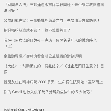
「財團法人法」三讀通過卻排除宗教團體，是否讓宗教團體無
法可管？
公益組織專家：一窩蜂批評慈濟之前，先釐清流言蜚語吧！
把錢捐給慈濟就不管了，算不算做善事？
我在桃園女監的日與夜－專訪一位匿名受刑人的鐵窗時光
（上）
余孟勳專欄／從慈濟看台灣公益組織的財務透明
《大誌》：幫助街友的一份雜誌？／《社企是門好生意？》書
摘
我朋友住在精神病院 3000 多天：生命從住院開始，戞然而止
你的 Gmail 也被入侵了嗎？分辨釣魚信件的 5 大技巧！
認識永續發展，鎖定專欄！