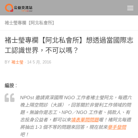
Skip to content
褚士瑩專欄【阿北私會所】
褚士瑩專欄【阿北私會所】想透過當國際志
工認識世界，不可以嗎？
BY
褚士瑩
·
14 5 月, 2016
編按
：
NPOst 邀請資深國際 NGO 工作者褚士瑩阿北，每週六
晚上隔空問診（大誤），回答關於非營利工作領域的問
題。無論你是志工、NPO／NGO 工作者、捐款人、有
志投身公益者，都可以來
填表單問問題
喔！褚阿北每週
將抽出 1-3 個不等的問題來回答，現在就來
舉手發問
吧！