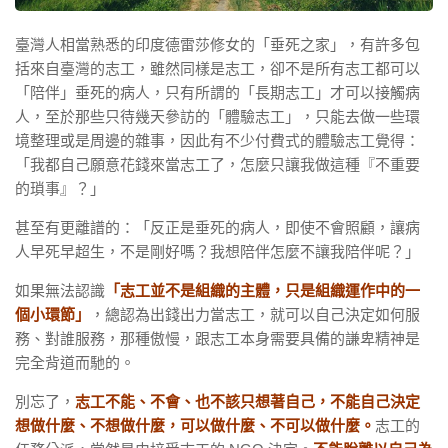
臺灣人相當熟悉的印度德雷莎修女的「垂死之家」，有許多包
括來自臺灣的志工，雖然同樣是志工，卻不是所有志工都可以
「陪伴」垂死的病人，只有所謂的「長期志工」才可以接觸病
人，至於那些只待幾天參訪的「體驗志工」，只能去做一些環
境整理或是周邊的雜事，因此有不少付費式的體驗志工覺得：
「我都自己願意花錢來當志工了，怎麼只讓我做這種『不重要
的瑣事』？」
甚至有更離譜的：「反正是垂死的病人，即使不會照顧，讓病
人早死早超生，不是剛好嗎？我想陪伴怎麼不讓我陪伴呢？」
如果無法認識
「志工並不是組織的主體，只是組織運作中的一
個小環節」
，總認為出錢出力當志工，就可以自己決定如何服
務、對誰服務，那種傲慢，跟志工本身需要具備的謙卑精神是
完全背道而馳的。
別忘了，
志工不能、不會、也不該只想著自己，不能自己決定
想做什麼、不想做什麼，可以做什麼、不可以做什麼。
志工的