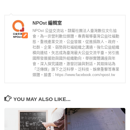
NPOst 編輯室
NPOst 公益交流站，隸屬社團法人臺灣數位文化協
會，為一非營利數位媒體，專責報導臺灣公益社福動
態，重視產業交流、公益發展，促進捐款人、政府、
社群、企業、弱勢與社福組織之溝通，強化公益組織
橫向連結，矢志成為臺灣最大公益交流平臺。另引進
國際發展援助與國外組織動向，舉辦實體講座與年
會，深入探究議題，激發討論與對話。其姐妹站為
「泛傳媒」旗下之泛科學、泛科技、娛樂重擊等專業
媒體。臉書：https://www.facebook.com/npost.tw
YOU MAY ALSO LIKE...