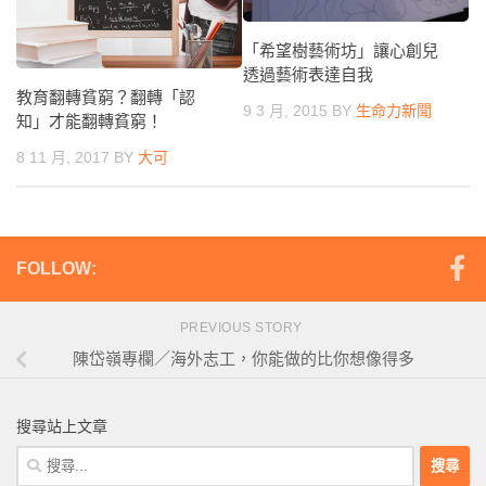
「希望樹藝術坊」讓心創兒
透過藝術表達自我
教育翻轉貧窮？翻轉「認
9 3 月, 2015
BY
生命力新聞
知」才能翻轉貧窮！
8 11 月, 2017
BY
大可
FOLLOW:
PREVIOUS STORY
陳岱嶺專欄／海外志工，你能做的比你想像得多
搜尋站上文章
搜
尋