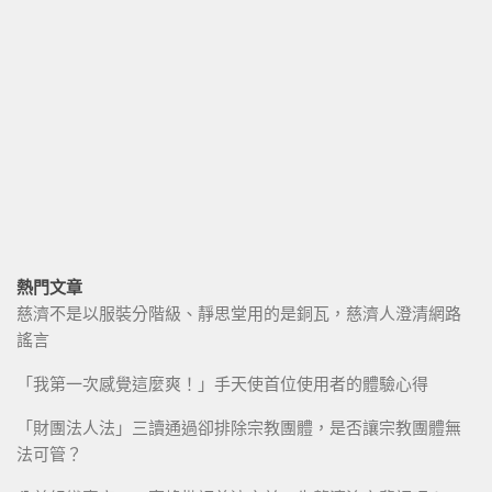
熱門文章
慈濟不是以服裝分階級、靜思堂用的是銅瓦，慈濟人澄清網路
謠言
「我第一次感覺這麼爽！」手天使首位使用者的體驗心得
「財團法人法」三讀通過卻排除宗教團體，是否讓宗教團體無
法可管？