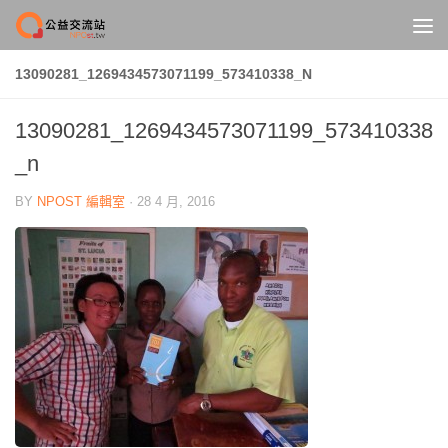
Skip to content
13090281_1269434573071199_573410338_N
13090281_1269434573071199_573410338
_n
BY
NPOST 編輯室
·
28 4 月, 2016