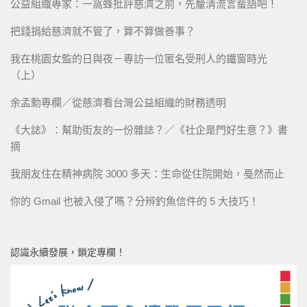
公益組織專家：一窩蜂批評慈濟之前，先釐清流言蜚語吧！
把錢捐給慈濟就不管了，算不算做善事？
我在桃園女監的日與夜－專訪一位匿名受刑人的鐵窗時光
（上）
余孟勳專欄／從慈濟看台灣公益組織的財務透明
《大誌》：幫助街友的一份雜誌？／《社企是門好生意？》書
摘
我朋友住在精神病院 3000 多天：生命從住院開始，戞然而止
你的 Gmail 也被入侵了嗎？分辨釣魚信件的 5 大技巧！
認識永續發展，鎖定專欄！