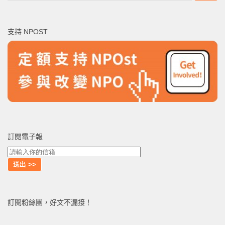
關
鍵
支持 NPOST
字:
訂閱電子報
訂閱粉絲團，好文不漏接！